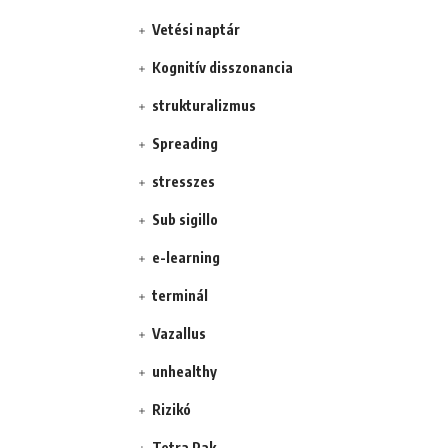
Vetési naptár
Kognitív disszonancia
strukturalizmus
Spreading
stresszes
Sub sigillo
e-learning
terminál
Vazallus
unhealthy
Rizikó
Tetra Pak