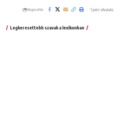
1 perc olvasás
Megosztás
Legkeresettebb szavak a lexikonban