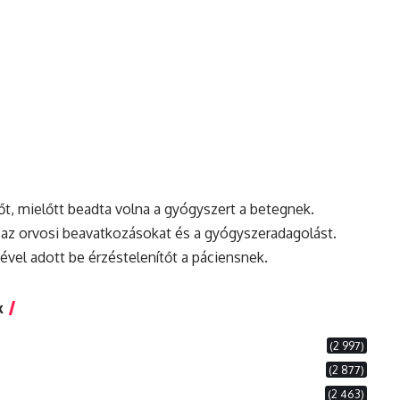
őt, mielőtt beadta volna a gyógyszert a betegnek.
ta az orvosi beavatkozásokat
és
a gyógyszeradagolást.
ével adott be érzéstelenítőt a páciensnek.
k
(2 997)
(2 877)
(2 463)