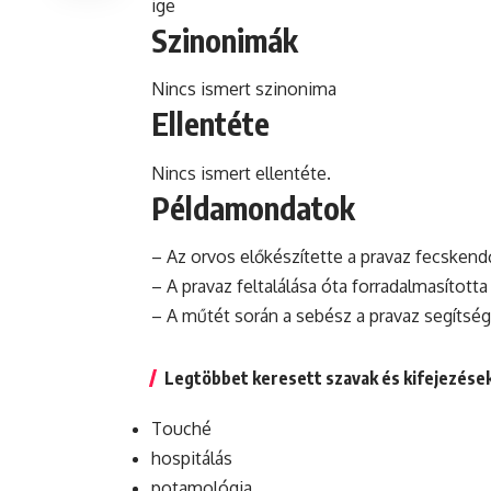
ige
Szinonimák
Nincs ismert szinonima
Ellentéte
Nincs ismert ellentéte.
Példamondatok
– Az orvos előkészítette a pravaz fecskend
– A pravaz feltalálása óta forradalmasítot
– A műtét során a sebész a pravaz segítség
Legtöbbet keresett szavak és kifejezése
Touché
hospitálás
potamológia