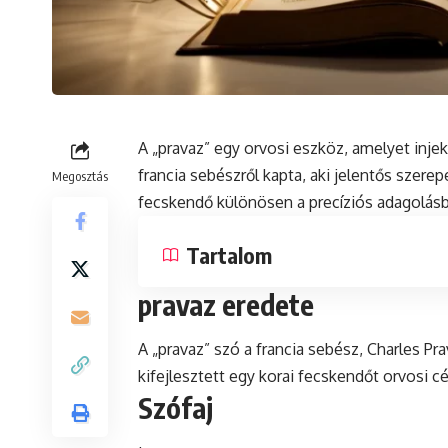
A „pravaz” egy orvosi eszköz, amelyet inje
francia sebészről kapta, aki jelentős szere
Megosztás
fecskendő különösen a precíziós adagolás
Tartalom
pravaz eredete
A „pravaz”
szó
a francia sebész, Charles Pr
kifejlesztett egy korai fecskendőt orvosi cé
Szófaj