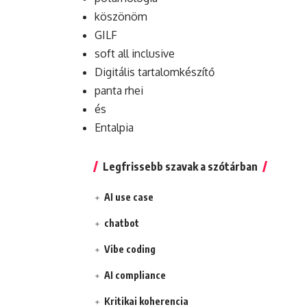
köszönöm
GILF
soft all inclusive
Digitális tartalomkészítő
panta rhei
és
Entalpia
Legfrissebb szavak a szótárban
AI use case
chatbot
Vibe coding
AI compliance
Kritikai koherencia