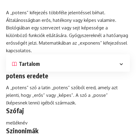
A „potens” kifejezés többféle jelentéssel bírhat.
Általánosságban erős,
hatékony
vagy képes valamire.
Biológiában egy szervezet vagy sejt képessége a
különböző funkciók ellátására. Gyógyszereknél a hatóanyag
erősségét jelzi. Matematikában az „exponens” kifejezéssel
kapcsolatos.
Tartalom
potens eredete
A „potens”
szó
a
latin
„potens” szóból ered, amely azt
jelenti, hogy „erős” vagy „képes”. A szó a „posse”
(képesnek lenni) igéből származik.
Szófaj
melléknév
Szinonimák