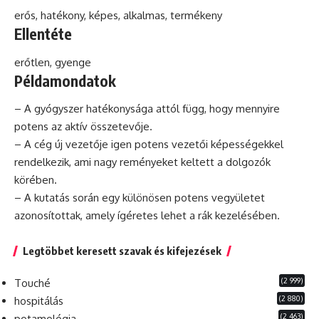
erős, hatékony, képes, alkalmas, termékeny
Ellentéte
erőtlen, gyenge
Példamondatok
– A gyógyszer hatékonysága attól függ, hogy mennyire
potens az
aktív
összetevője.
– A cég új vezetője igen potens vezetői képességekkel
rendelkezik, ami nagy reményeket keltett a dolgozók
körében.
– A kutatás során egy különösen potens vegyületet
azonosítottak, amely ígéretes lehet a rák kezelésében.
Legtöbbet keresett szavak és kifejezések
(2 999)
Touché
(2 880)
hospitálás
(2 463)
potamológia