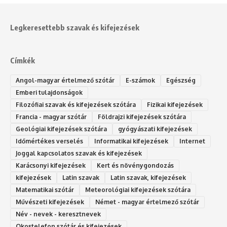
Legkeresettebb szavak és kifejezések
Címkék
Angol-magyar értelmező szótár
E-számok
Egészség
Emberi tulajdonságok
Filozófiai szavak és kifejezések szótára
Fizikai kifejezések
Francia - magyar szótár
Földrajzi kifejezések szótára
Geológiai kifejezések szótára
gyógyászati kifejezések
Időmértékes verselés
Informatikai kifejezések
Internet
Joggal kapcsolatos szavak és kifejezések
Karácsonyi kifejezések
Kert és növénygondozás
kifejezések
Latin szavak
Latin szavak, kifejezések
Matematikai szótár
Meteorológiai kifejezések szótára
Művészeti kifejezések
Német - magyar értelmező szótár
Név - nevek - keresztnevek
Okostelefon szótár és kifejezések