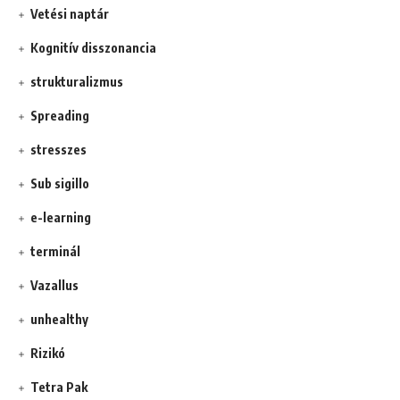
Vetési naptár
Kognitív disszonancia
strukturalizmus
Spreading
stresszes
Sub sigillo
e-learning
terminál
Vazallus
unhealthy
Rizikó
Tetra Pak