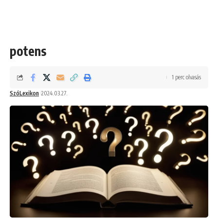
potens
1 perc olvasás
SzóLexikon
2024.03.27.