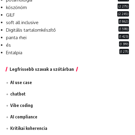
(2 275)
köszönöm
(2 245)
GILF
(1 862)
soft all inclusive
(1 598)
Digitális tartalomkészítő
(1 423)
panta rhei
(1 399)
és
(1 271)
Entalpia
Legfrissebb szavak a szótárban
AI use case
chatbot
Vibe coding
AI compliance
Kritikai koherencia