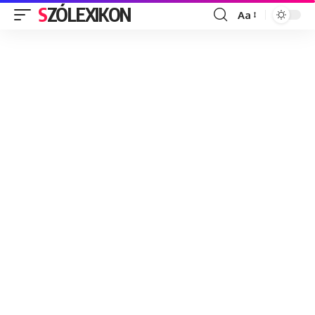
SZÓLEXIKON
Aa
Font
Resizer