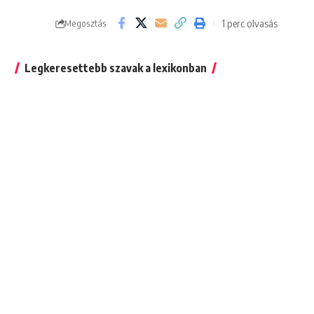
1 perc olvasás
Megosztás
Legkeresettebb szavak a lexikonban