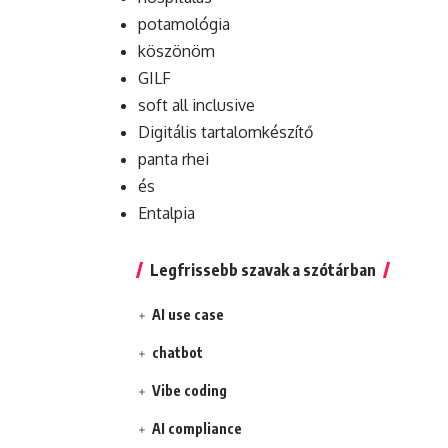
potamológia
köszönöm
GILF
soft all inclusive
Digitális tartalomkészítő
panta rhei
és
Entalpia
Legfrissebb szavak a szótárban
AI use case
chatbot
Vibe coding
AI compliance