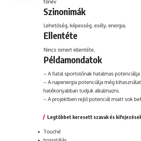
főnév
Szinonimák
Lehetőség, képesség, esély,
energia
.
Ellentéte
Nincs ismert ellentéte.
Példamondatok
– A fiatal sportolónak hatalmas potenciálja
– A napenergia potenciálja még kihasználat
hatékonyabban tudjuk alkalmazni.
– A projektben rejlő potenciál miatt sok be
Legtöbbet keresett szavak és kifejezése
Touché
hospitálás