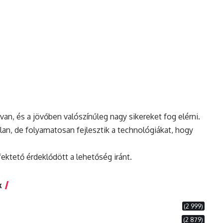
 van, és a jövőben valószínűleg nagy sikereket fog elérni.
lan,
de
folyamatosan fejlesztik a technológiákat, hogy
fektető érdeklődött a lehetőség iránt.
k
(2 999)
(2 879)