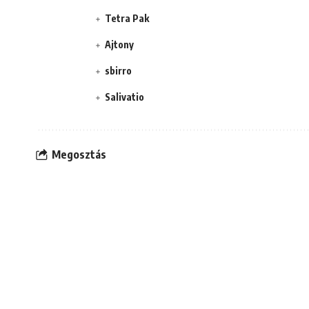
Tetra Pak
Ajtony
sbirro
Salivatio
Megosztás