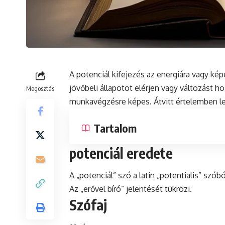
A potenciál kifejezés az energiára vagy ké
jövőbeli állapotot elérjen vagy változást ho
Megosztás
munkavégzésre képes. Átvitt értelemben le
Tartalom
potenciál eredete
A „potenciál”
szó
a
latin
„potentialis” szóbó
Az „erővel bíró” jelentését tükrözi.
Szófaj