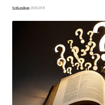
SzóLexikon
2024.01.11.