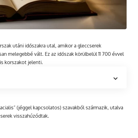
rszak utáni időszakra utal, amikor a gleccserek
an melegebbé vált. Ez az időszak körülbelül 11 700 évvel
is
korszakot jelenti.
lacialis” (jéggel kapcsolatos) szavakból származik, utalva
ccserek visszahúzódtak.