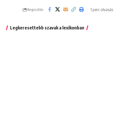
1 perc olvasás
Megosztás
Legkeresettebb szavak a lexikonban