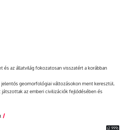
t és az állatvilág fokozatosan visszatért a korábban
áj jelentős geomorfológiai változásokon ment keresztül.
 játszottak az emberi civilizációk fejlődésében és
k
(2 999)