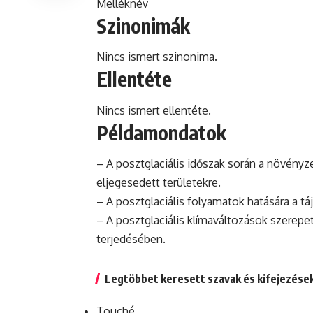
Melléknév
Szinonimák
Nincs ismert szinonima.
Ellentéte
Nincs ismert ellentéte.
Példamondatok
– A posztglaciális időszak során a növényze
eljegesedett területekre.
– A posztglaciális folyamatok hatására a t
– A posztglaciális klímaváltozások szerepet
terjedésében.
Legtöbbet keresett szavak és kifejezése
Touché