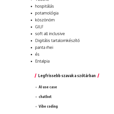
hospitálás
potamológia
köszönöm
GILF
soft all inclusive
Digitális tartalomkészítő
panta rhei
és
Entalpia
Legfrissebb szavak a szótárban
AI use case
chatbot
Vibe coding