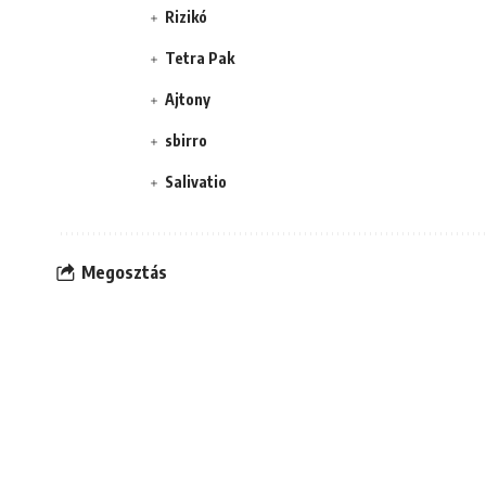
Rizikó
Tetra Pak
Ajtony
sbirro
Salivatio
Megosztás