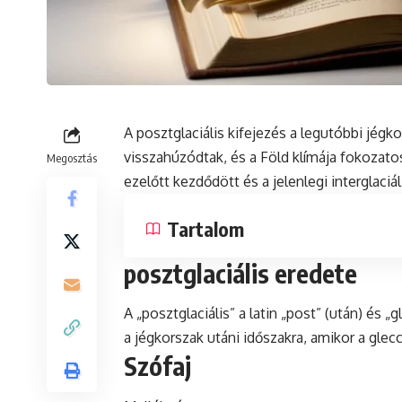
A posztglaciális kifejezés a legutóbbi jégko
visszahúzódtak, és a Föld klímája fokozatos
Megosztás
ezelőtt kezdődött és a jelenlegi
interglaciál
Tartalom
posztglaciális eredete
A „posztglaciális” a
latin
„post” (után) és „g
a jégkorszak utáni időszakra, amikor a gle
Szófaj