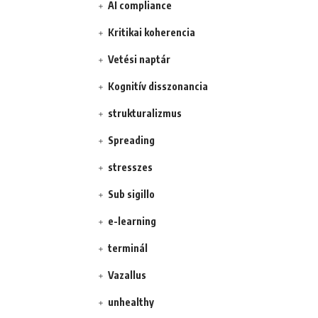
AI compliance
Kritikai koherencia
Vetési naptár
Kognitív disszonancia
strukturalizmus
Spreading
stresszes
Sub sigillo
e-learning
terminál
Vazallus
unhealthy