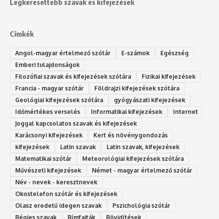
Legkeresettebb szavak és kifejezések
Címkék
Angol-magyar értelmező szótár
E-számok
Egészség
Emberi tulajdonságok
Filozófiai szavak és kifejezések szótára
Fizikai kifejezések
Francia - magyar szótár
Földrajzi kifejezések szótára
Geológiai kifejezések szótára
gyógyászati kifejezések
Időmértékes verselés
Informatikai kifejezések
Internet
Joggal kapcsolatos szavak és kifejezések
Karácsonyi kifejezések
Kert és növénygondozás
kifejezések
Latin szavak
Latin szavak, kifejezések
Matematikai szótár
Meteorológiai kifejezések szótára
Művészeti kifejezések
Német - magyar értelmező szótár
Név - nevek - keresztnevek
Okostelefon szótár és kifejezések
Olasz eredetű idegen szavak
Ps‮gólohciz‬ia s‮átóz‬r
Régies szavak
Rímfajták
Rövidítések