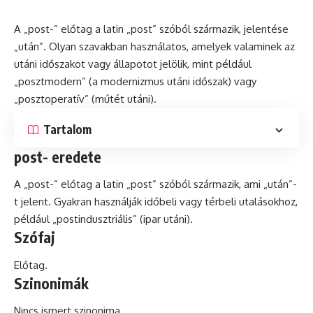
A „post-” előtag a
latin
„post” szóból származik, jelentése
„után”. Olyan szavakban használatos, amelyek valaminek az
utáni időszakot vagy állapotot jelölik, mint például
„posztmodern” (a
modernizmus
utáni időszak) vagy
„posztoperatív” (műtét utáni).
Tartalom
post- eredete
A „post-” előtag a latin „post” szóból származik, ami „után”-
t jelent. Gyakran használják időbeli vagy térbeli utalásokhoz,
például „postindusztriális” (ipar utáni).
Szófaj
Előtag.
Szinonimák
Nincs ismert szinonima.