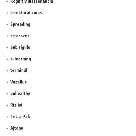
Kognitív disszonancia
strukturalizmus
Spreading
stresszes
Sub sigillo
e-learning
terminál
Vazallus
unhealthy
Rizikó
Tetra Pak
Ajtony