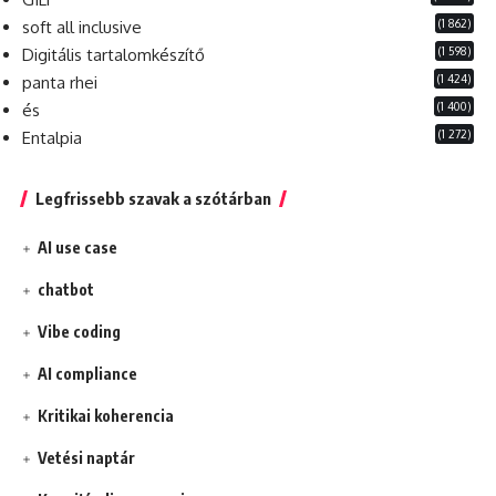
(1 862)
soft all inclusive
(1 598)
Digitális tartalomkészítő
(1 424)
panta rhei
(1 400)
és
(1 272)
Entalpia
Legfrissebb szavak a szótárban
AI use case
chatbot
Vibe coding
AI compliance
Kritikai koherencia
Vetési naptár