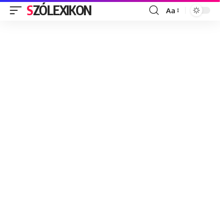
SZÓLEXIKON
Aa
Font
Resizer