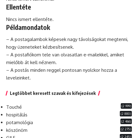
Ellentéte
Nincs ismert ellentéte.
Példamondatok
– A postagalambok képesek nagy távolságokat megtenni,
hogy üzeneteket kézbesítsenek.
– A postafiókom tele van olvasatlan e-mailekkel, amiket
mielőbb át kell néznem.
– A postás minden reggel pontosan nyolckor hozza a
leveleinket.
Legtöbbet keresett szavak és kifejezések
(2 999)
Touché
(2 880)
hospitálás
(2 466)
potamológia
(2 275)
köszönöm
(2 245)
GILF