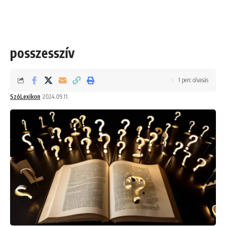
posszesszív
1 perc olvasás
SzóLexikon
2024.09.11.