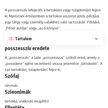
A posszesszív kifejezés a birtoklást vagy tulajdonlást fejezi
ki. Nyelvtani értelemben a birtokos viszonyt jelöli, például
egy tárgy vagy személy valakihez való tartozását. Például:
„Péter autója” vagy „az ő könyve”.
Tartalom
posszesszív eredete
A „posszesszív” a
latin
„possessivus” szóból ered, amely a
„possidere” igére vezethető vissza, jelentése „birtokolni”. A
szó
birtoklást, tulajdonlást fejez ki.
Szófaj
névmás
Szinonimák
birtokló, uralkodó, kisajátító
Ellentéte