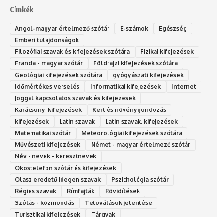
Címkék
Angol-magyar értelmező szótár
E-számok
Egészség
Emberi tulajdonságok
Filozófiai szavak és kifejezések szótára
Fizikai kifejezések
Francia - magyar szótár
Földrajzi kifejezések szótára
Geológiai kifejezések szótára
gyógyászati kifejezések
Időmértékes verselés
Informatikai kifejezések
Internet
Joggal kapcsolatos szavak és kifejezések
Karácsonyi kifejezések
Kert és növénygondozás
kifejezések
Latin szavak
Latin szavak, kifejezések
Matematikai szótár
Meteorológiai kifejezések szótára
Művészeti kifejezések
Német - magyar értelmező szótár
Név - nevek - keresztnevek
Okostelefon szótár és kifejezések
Olasz eredetű idegen szavak
Ps‮gólohciz‬ia s‮átóz‬r
Régies szavak
Rímfajták
Rövidítések
Szólás - közmondás
Tetoválások jelentése
Turisztikai kifejezések
Tárgyak