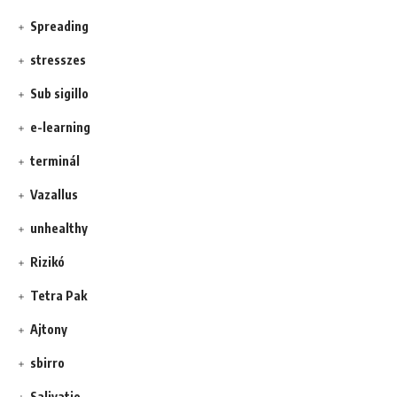
Spreading
stresszes
Sub sigillo
e-learning
terminál
Vazallus
unhealthy
Rizikó
Tetra Pak
Ajtony
sbirro
Salivatio