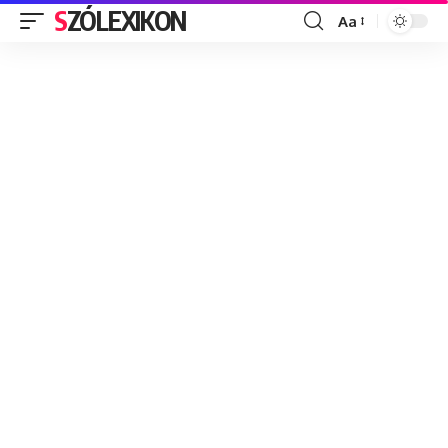
SZÓLEXIKON
Aa
Font
Resizer