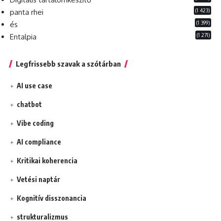
(1 423)
panta rhei
(1 399)
és
(1 271)
Entalpia
Legfrissebb szavak a szótárban
AI use case
chatbot
Vibe coding
AI compliance
Kritikai koherencia
Vetési naptár
Kognitív disszonancia
strukturalizmus