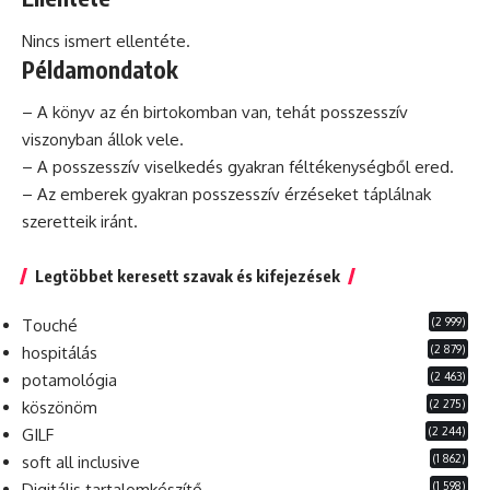
Nincs ismert ellentéte.
Példamondatok
– A könyv az én birtokomban van,
tehát
posszesszív
viszonyban állok vele.
– A posszesszív viselkedés gyakran féltékenységből ered.
– Az emberek gyakran posszesszív érzéseket táplálnak
szeretteik iránt.
Legtöbbet keresett szavak és kifejezések
(2 999)
Touché
(2 879)
hospitálás
(2 463)
potamológia
(2 275)
köszönöm
(2 244)
GILF
(1 862)
soft all inclusive
(1 598)
Digitális tartalomkészítő