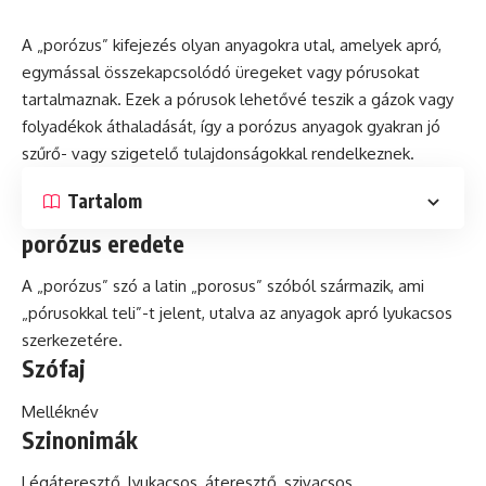
A „porózus” kifejezés olyan anyagokra utal, amelyek apró,
egymással összekapcsolódó üregeket vagy pórusokat
tartalmaznak. Ezek a pórusok lehetővé teszik a gázok vagy
folyadékok áthaladását, így a porózus anyagok gyakran jó
szűrő- vagy szigetelő tulajdonságokkal rendelkeznek.
Tartalom
porózus eredete
A „porózus”
szó
a
latin
„porosus” szóból származik, ami
„pórusokkal teli”-t jelent, utalva az anyagok apró lyukacsos
szerkezetére.
Szófaj
Melléknév
Szinonimák
Légáteresztő, lyukacsos, áteresztő, szivacsos.