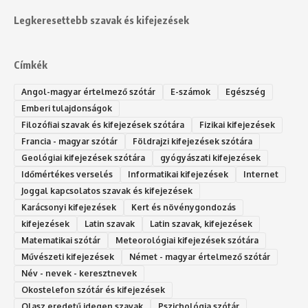
Legkeresettebb szavak és kifejezések
Címkék
Angol-magyar értelmező szótár
E-számok
Egészség
Emberi tulajdonságok
Filozófiai szavak és kifejezések szótára
Fizikai kifejezések
Francia - magyar szótár
Földrajzi kifejezések szótára
Geológiai kifejezések szótára
gyógyászati kifejezések
Időmértékes verselés
Informatikai kifejezések
Internet
Joggal kapcsolatos szavak és kifejezések
Karácsonyi kifejezések
Kert és növénygondozás
kifejezések
Latin szavak
Latin szavak, kifejezések
Matematikai szótár
Meteorológiai kifejezések szótára
Művészeti kifejezések
Német - magyar értelmező szótár
Név - nevek - keresztnevek
Okostelefon szótár és kifejezések
Olasz eredetű idegen szavak
Ps‮gólohciz‬ia s‮átóz‬r