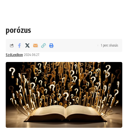
porózus
1 perc olvasás
SzóLexikon
2024.06.27.