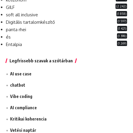
(2 242)
GILF
(1 858)
soft all inclusive
(1 597)
Digitális tartalomkészítő
(1 421)
panta rhei
(1 398)
és
(1 269)
Entalpia
Legfrissebb szavak a szótárban
AI use case
chatbot
Vibe coding
AI compliance
Kritikai koherencia
Vetési naptár