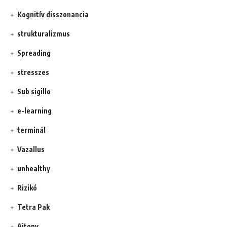
Kognitív disszonancia
strukturalizmus
Spreading
stresszes
Sub sigillo
e-learning
terminál
Vazallus
unhealthy
Rizikó
Tetra Pak
Ajtony