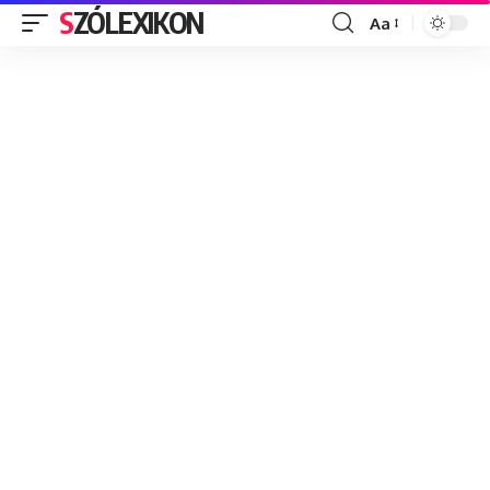
SZÓLEXIKON
Aa
Font
Resizer