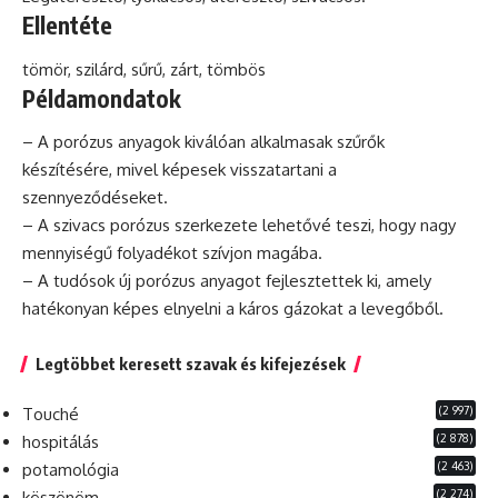
Ellentéte
tömör, szilárd, sűrű, zárt, tömbös
Példamondatok
– A porózus anyagok kiválóan alkalmasak szűrők
készítésére, mivel képesek visszatartani a
szennyeződéseket.
– A szivacs porózus szerkezete lehetővé teszi, hogy nagy
mennyiségű folyadékot szívjon magába.
– A tudósok új porózus anyagot fejlesztettek ki, amely
hatékonyan képes elnyelni a káros gázokat a levegőből.
Legtöbbet keresett szavak és kifejezések
(2 997)
Touché
(2 878)
hospitálás
(2 463)
potamológia
(2 274)
köszönöm