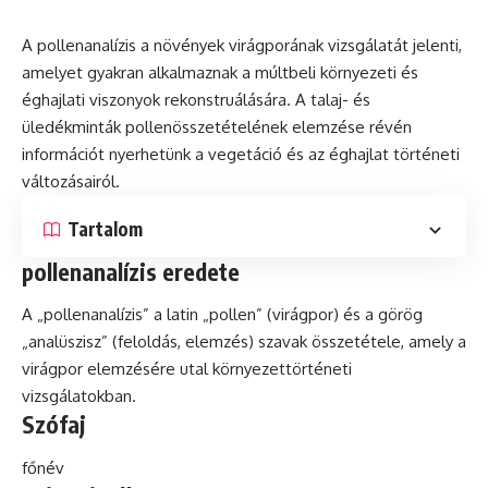
A pollenanalízis a növények virágporának vizsgálatát jelenti,
amelyet gyakran alkalmaznak a múltbeli környezeti és
éghajlati viszonyok rekonstruálására. A talaj- és
üledékminták pollenösszetételének elemzése révén
információt nyerhetünk a
vegetáció
és az éghajlat történeti
változásairól.
Tartalom
pollenanalízis eredete
A „pollenanalízis” a
latin
„pollen” (virágpor) és a görög
„analüszisz” (feloldás, elemzés) szavak összetétele, amely a
virágpor elemzésére utal környezettörténeti
vizsgálatokban.
Szófaj
főnév