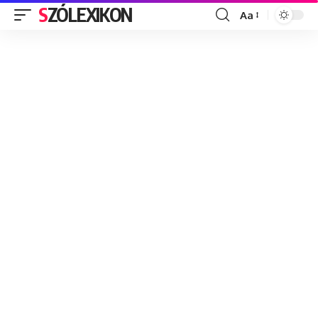
SZÓLEXIKON
Aa
Font
Resizer