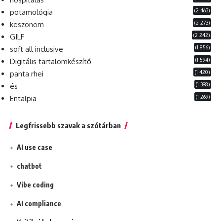
(2 463)
potamológia
(2 273)
köszönöm
(2 242)
GILF
(1 856)
soft all inclusive
(1 594)
Digitális tartalomkészítő
(1 420)
panta rhei
(1 398)
és
(1 269)
Entalpia
Legfrissebb szavak a szótárban
AI use case
chatbot
Vibe coding
AI compliance