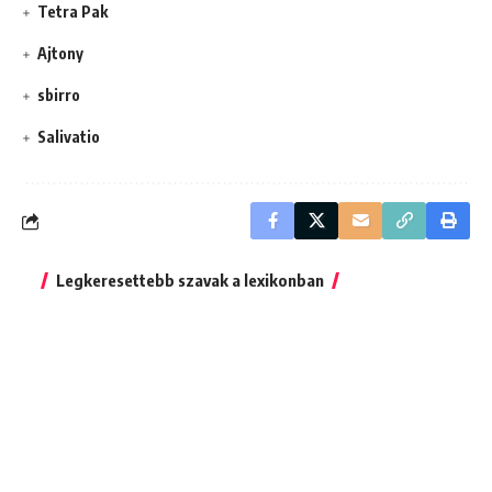
Tetra Pak
Ajtony
sbirro
Salivatio
Legkeresettebb szavak a lexikonban