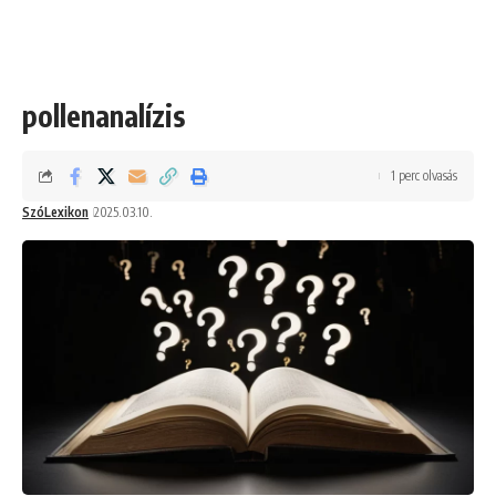
pollenanalízis
1 perc olvasás
SzóLexikon
2025.03.10.