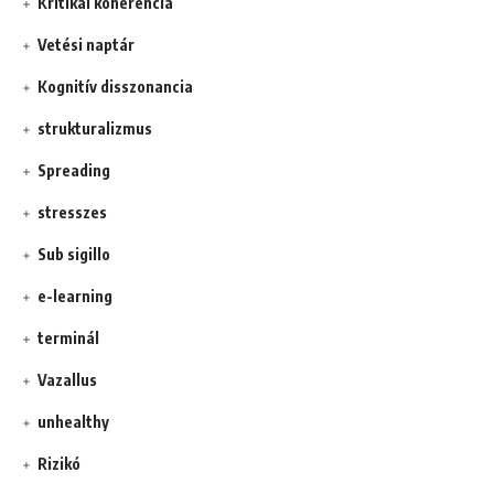
Kritikai koherencia
Vetési naptár
Kognitív disszonancia
strukturalizmus
Spreading
stresszes
Sub sigillo
e-learning
terminál
Vazallus
unhealthy
Rizikó