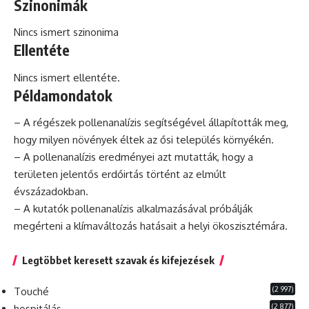
Szinonimák
Nincs ismert szinonima
Ellentéte
Nincs ismert ellentéte.
Példamondatok
– A régészek pollenanalízis segítségével állapították meg,
hogy milyen növények éltek az ősi település környékén.
– A pollenanalízis eredményei azt mutatták, hogy a
területen jelentős erdőirtás történt az elmúlt
évszázadokban.
– A kutatók pollenanalízis alkalmazásával próbálják
megérteni a klímaváltozás hatásait a helyi ökoszisztémára.
Legtöbbet keresett szavak és kifejezések
(2 997)
Touché
(2 877)
hospitálás