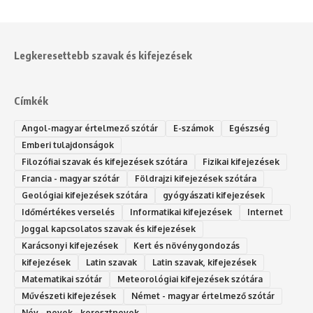
Legkeresettebb szavak és kifejezések
Címkék
Angol-magyar értelmező szótár
E-számok
Egészség
Emberi tulajdonságok
Filozófiai szavak és kifejezések szótára
Fizikai kifejezések
Francia - magyar szótár
Földrajzi kifejezések szótára
Geológiai kifejezések szótára
gyógyászati kifejezések
Időmértékes verselés
Informatikai kifejezések
Internet
Joggal kapcsolatos szavak és kifejezések
Karácsonyi kifejezések
Kert és növénygondozás
kifejezések
Latin szavak
Latin szavak, kifejezések
Matematikai szótár
Meteorológiai kifejezések szótára
Művészeti kifejezések
Német - magyar értelmező szótár
Név - nevek - keresztnevek