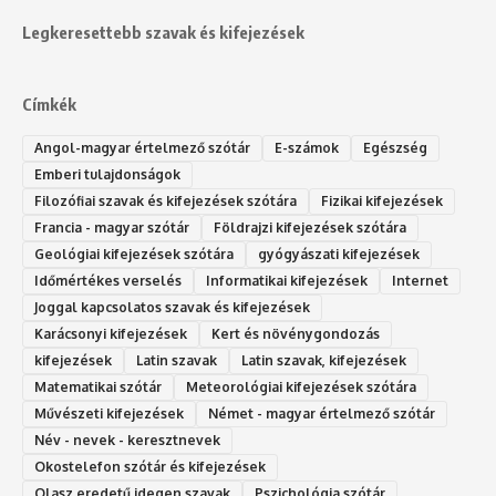
Legkeresettebb szavak és kifejezések
Címkék
Angol-magyar értelmező szótár
E-számok
Egészség
Emberi tulajdonságok
Filozófiai szavak és kifejezések szótára
Fizikai kifejezések
Francia - magyar szótár
Földrajzi kifejezések szótára
Geológiai kifejezések szótára
gyógyászati kifejezések
Időmértékes verselés
Informatikai kifejezések
Internet
Joggal kapcsolatos szavak és kifejezések
Karácsonyi kifejezések
Kert és növénygondozás
kifejezések
Latin szavak
Latin szavak, kifejezések
Matematikai szótár
Meteorológiai kifejezések szótára
Művészeti kifejezések
Német - magyar értelmező szótár
Név - nevek - keresztnevek
Okostelefon szótár és kifejezések
Olasz eredetű idegen szavak
Ps‮gólohciz‬ia s‮átóz‬r