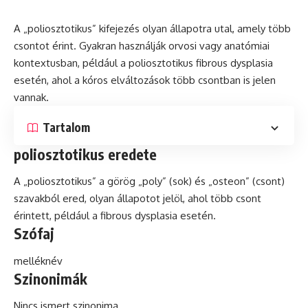
A „poliosztotikus” kifejezés olyan állapotra utal, amely több
csontot érint. Gyakran használják orvosi vagy anatómiai
kontextusban, például a poliosztotikus fibrous dysplasia
esetén, ahol a kóros elváltozások több csontban is jelen
vannak.
Tartalom
poliosztotikus eredete
A „poliosztotikus” a görög „poly” (sok)
és
„osteon” (csont)
szavakból ered, olyan állapotot jelöl, ahol több csont
érintett, például a fibrous dysplasia esetén.
Szófaj
melléknév
Szinonimák
Nincs ismert szinonima.