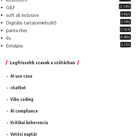
(2 245)
GILF
(1 862)
soft all inclusive
(1 598)
Digitális tartalomkészítő
(1 424)
panta rhei
(1 400)
és
(1 272)
Entalpia
Legfrissebb szavak a szótárban
AI use case
chatbot
Vibe coding
AI compliance
Kritikai koherencia
Vetési naptár