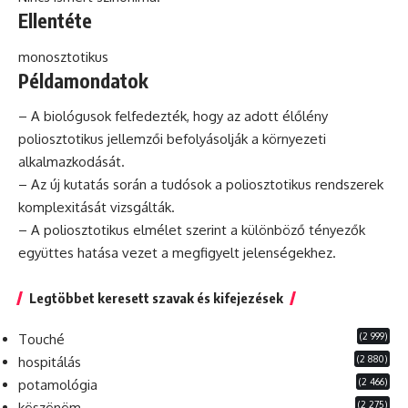
Ellentéte
monosztotikus
Példamondatok
– A biológusok felfedezték, hogy az adott élőlény
poliosztotikus jellemzői befolyásolják a környezeti
alkalmazkodását.
– Az új kutatás során a tudósok a poliosztotikus rendszerek
komplexitását vizsgálták.
– A poliosztotikus elmélet szerint a különböző tényezők
együttes hatása vezet a megfigyelt jelenségekhez.
Legtöbbet keresett szavak és kifejezések
(2 999)
Touché
(2 880)
hospitálás
(2 466)
potamológia
(2 275)
köszönöm