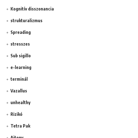
Kognitív disszonancia
strukturalizmus
Spreading
stresszes
Sub sigillo
e-learning
terminál
Vazallus
unhealthy
Rizikó
Tetra Pak
Ajtony