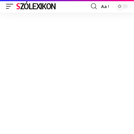
SZÓLEXIKON
Aa
Font
Resizer