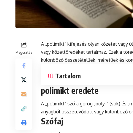
A „polimikt” kifejezés olyan kőzetet vagy ü
vagy kőzettöredéket tartalmaz. Ezek a tör
Megosztás
különböző összetételűek, méretűek és kor
Tartalom
polimikt eredete
A „polimikt”
szó
a görög „poly-” (sok) és „m
anyagból összetevődött vagy különböző er
Szófaj