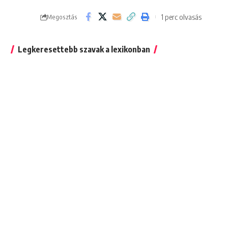
1 perc olvasás
Megosztás
Legkeresettebb szavak a lexikonban