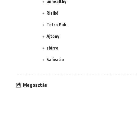
unhealthy
Rizikó
Tetra Pak
Ajtony
sbirro
Salivatio
Megosztás