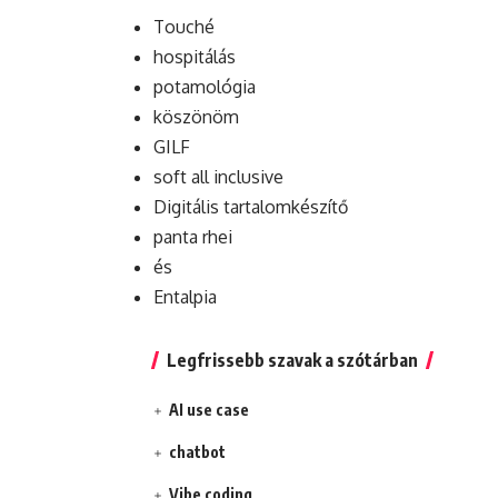
Touché
hospitálás
potamológia
köszönöm
GILF
soft all inclusive
Digitális tartalomkészítő
panta rhei
és
Entalpia
Legfrissebb szavak a szótárban
AI use case
chatbot
Vibe coding