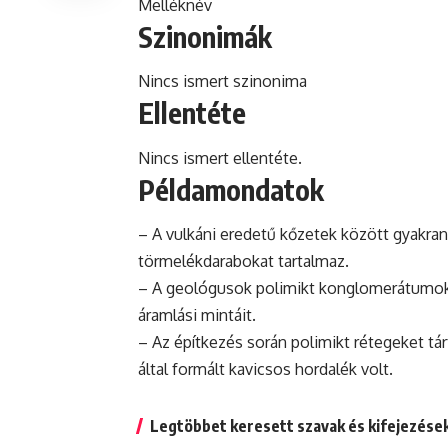
Melléknév
Szinonimák
Nincs ismert szinonima
Ellentéte
Nincs ismert ellentéte.
Példamondatok
– A vulkáni eredetű kőzetek között gyakran
törmelékdarabokat tartalmaz.
– A geológusok polimikt konglomerátumokat
áramlási mintáit.
– Az építkezés során polimikt rétegeket tárt
által formált kavicsos hordalék volt.
Legtöbbet keresett szavak és kifejezése