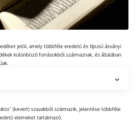
ledéket jelöl, amely többféle eredetű
és
típusú ásványi
edékek különböző forrásokból származnak, és általában
úak.
ikto” (kevert) szavakból származik, jelentése többféle
edetű elemeket tartalmazó.