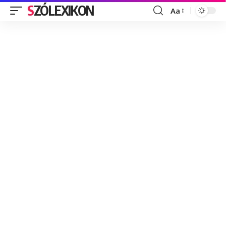
SZÓLEXIKON
Aa
Font
Resizer