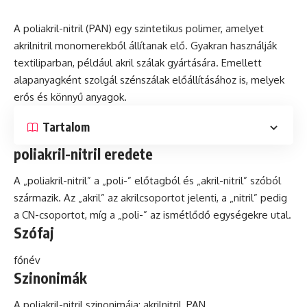
A poliakril-nitril (PAN) egy szintetikus polimer, amelyet
akrilnitril monomerekből állítanak elő. Gyakran használják
textiliparban, például akril szálak gyártására. Emellett
alapanyagként szolgál szénszálak előállításához is, melyek
erős
és
könnyű anyagok.
Tartalom
poliakril-nitril eredete
A „poliakril-nitril” a „poli-” előtagból és „akril-nitril” szóból
származik. Az „akril” az akrilcsoportot jelenti, a „nitril” pedig
a CN-csoportot, míg a „poli-” az ismétlődő egységekre utal.
Szófaj
főnév
Szinonimák
A poliakril-nitril szinonimája: akrilnitril, PAN.