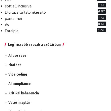
(1 861)
soft all inclusive
(1 597)
Digitális tartalomkészítő
(1 421)
panta rhei
(1 398)
és
(1 270)
Entalpia
Legfrissebb szavak a szótárban
AI use case
chatbot
Vibe coding
AI compliance
Kritikai koherencia
Vetési naptár