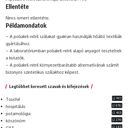
Ellentéte
Nincs ismert ellentéte.
Példamondatok
– A poliakril-nitril szálakat gyakran használják hőálló textíliák
gyártásához.
– A laboratóriumban poliakril-nitril alapú anyagot teszteltek
a kutatók.
– A poliakril-nitril környezetbarátabb alternatívának számít
bizonyos szintetikus szálakhoz képest.
Legtöbbet keresett szavak és kifejezések
(2 997)
Touché
(2 878)
hospitálás
(2 463)
potamológia
(2 274)
köszönöm
(2 243)
GILF