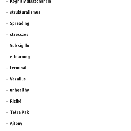
Kognitív disszonancia
strukturalizmus
Spreading
stresszes
Sub sigillo
e-learning
terminál
Vazallus
unhealthy
Rizikó
Tetra Pak
Ajtony