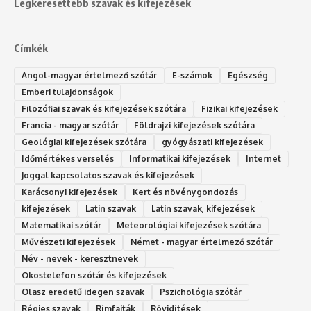
Legkeresettebb szavak és kifejezések
Címkék
Angol-magyar értelmező szótár
E-számok
Egészség
Emberi tulajdonságok
Filozófiai szavak és kifejezések szótára
Fizikai kifejezések
Francia - magyar szótár
Földrajzi kifejezések szótára
Geológiai kifejezések szótára
gyógyászati kifejezések
Időmértékes verselés
Informatikai kifejezések
Internet
Joggal kapcsolatos szavak és kifejezések
Karácsonyi kifejezések
Kert és növénygondozás
kifejezések
Latin szavak
Latin szavak, kifejezések
Matematikai szótár
Meteorológiai kifejezések szótára
Művészeti kifejezések
Német - magyar értelmező szótár
Név - nevek - keresztnevek
Okostelefon szótár és kifejezések
Olasz eredetű idegen szavak
Ps‮gólohciz‬ia s‮átóz‬r
Régies szavak
Rímfajták
Rövidítések