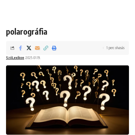
polarográfia
1 perc olvasás
SzóLexikon
2025.01.19.