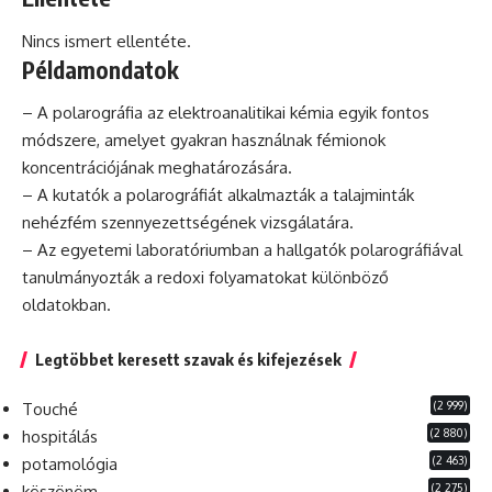
Nincs ismert ellentéte.
Példamondatok
– A polarográfia az elektroanalitikai
kémia
egyik fontos
módszere, amelyet gyakran használnak fémionok
koncentrációjának meghatározására.
– A kutatók a polarográfiát alkalmazták a talajminták
nehézfém szennyezettségének vizsgálatára.
– Az egyetemi laboratóriumban a hallgatók polarográfiával
tanulmányozták a
redoxi
folyamatokat különböző
oldatokban.
Legtöbbet keresett szavak és kifejezések
(2 999)
Touché
(2 880)
hospitálás
(2 463)
potamológia
(2 275)
köszönöm