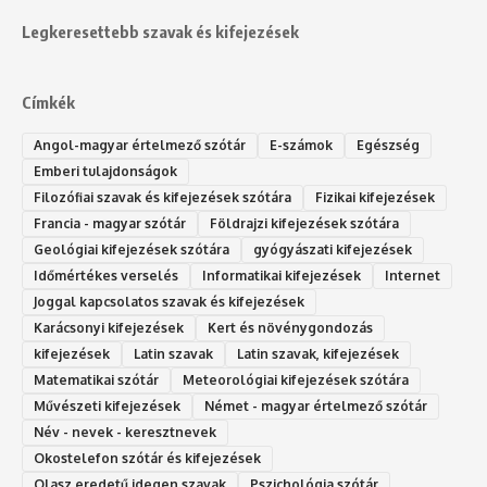
Legkeresettebb szavak és kifejezések
Címkék
Angol-magyar értelmező szótár
E-számok
Egészség
Emberi tulajdonságok
Filozófiai szavak és kifejezések szótára
Fizikai kifejezések
Francia - magyar szótár
Földrajzi kifejezések szótára
Geológiai kifejezések szótára
gyógyászati kifejezések
Időmértékes verselés
Informatikai kifejezések
Internet
Joggal kapcsolatos szavak és kifejezések
Karácsonyi kifejezések
Kert és növénygondozás
kifejezések
Latin szavak
Latin szavak, kifejezések
Matematikai szótár
Meteorológiai kifejezések szótára
Művészeti kifejezések
Német - magyar értelmező szótár
Név - nevek - keresztnevek
Okostelefon szótár és kifejezések
Olasz eredetű idegen szavak
Ps‮gólohciz‬ia s‮átóz‬r