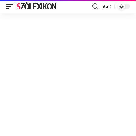
SZÓLEXIKON
Aa
Font
Resizer