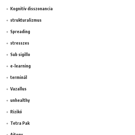
Kognitív disszonancia
strukturalizmus
Spreading
stresszes
Sub sigillo
e-learning
terminál
Vazallus
unhealthy
Rizikó
Tetra Pak
Ajtony