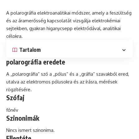
A polarográfia elektroanalitikai módszer, amely a feszültség
és az áramerősség kapcsolatát vizsgálja elektrokémiai
sejtekben, gyakran higanycsepp elektródával, analitikai
célokra.
Tartalom
polarográfia eredete
A „polarográfia” szó a „pólus” és a „gráfia” szavakból ered,
utalva az
elektromos
pólusokra és az írásra, mérések
rögzítésére.
Szófaj
főnév
Szinonimák
Nincs ismert szinonima.
Ellentéte