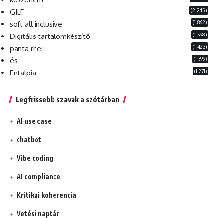
(2 245)
GILF
(1 862)
soft all inclusive
(1 598)
Digitális tartalomkészítő
(1 423)
panta rhei
(1 399)
és
(1 271)
Entalpia
Legfrissebb szavak a szótárban
AI use case
chatbot
Vibe coding
AI compliance
Kritikai koherencia
Vetési naptár