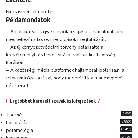
Nincs ismert ellentéte.
Példamondatok
– A politikai viták gyakran polarizálják a társadalmat, ami
megnehezíti a közös megoldások megtalálását.
– Az új környezetvédelmi törvény polarizálta a
közvéleményt, és heves vitákat váltott ki a lakosság
körében.
– A közösségi
média
platformok hajlamosak polarizálni a
felhasználókat azáltal, hogy megerősítik a már meglévő
nézeteiket.
Legtöbbet keresett szavak és kifejezések
(2 999)
Touché
(2 880)
hospitálás
(2 463)
potamológia
(2 275)
köszönöm