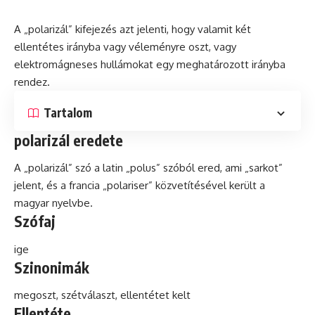
A „
polarizál
” kifejezés azt jelenti, hogy valamit két
ellentétes irányba vagy véleményre oszt, vagy
elektromágneses hullámokat egy meghatározott irányba
rendez.
Tartalom
polarizál eredete
A „polarizál”
szó
a
latin
„polus” szóból ered, ami „sarkot”
jelent,
és
a francia „polariser” közvetítésével került a
magyar nyelvbe.
Szófaj
ige
Szinonimák
megoszt, szétválaszt, ellentétet kelt
Ellentéte