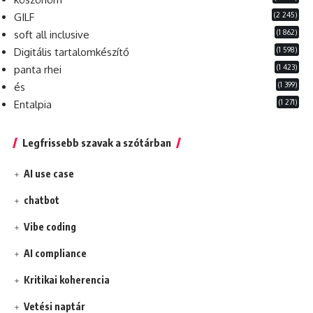
(2 245)
GILF
(1 862)
soft all inclusive
(1 598)
Digitális tartalomkészítő
(1 423)
panta rhei
(1 399)
és
(1 271)
Entalpia
Legfrissebb szavak a szótárban
AI use case
chatbot
Vibe coding
AI compliance
Kritikai koherencia
Vetési naptár