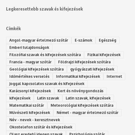
Legkeresettebb szavak és kifejezések
Címkék
Angol-magyar értelmező szótár
E-számok
Egészség
Emberi tulajdonságok
Filozófiai szavak és kifejezések szótára
Fizikai kifejezések
Francia - magyar szótár
Földrajzi kifejezések szótára
Geológiai kifejezések szótára
gyógyászati kifejezések
Időmértékes verselés
Informatikai kifejezések
Internet
Joggal kapcsolatos szavak és kifejezések
Karácsonyi kifejezések
Kert és növénygondozás
kifejezések
Latin szavak
Latin szavak, kifejezések
Matematikai szótár
Meteorológiai kifejezések szótára
Művészeti kifejezések
Német - magyar értelmező szótár
Név - nevek - keresztnevek
Okostelefon szótár és kifejezések
Olasz eredetű idegen szavak
Ps‮gólohciz‬ia s‮átóz‬r