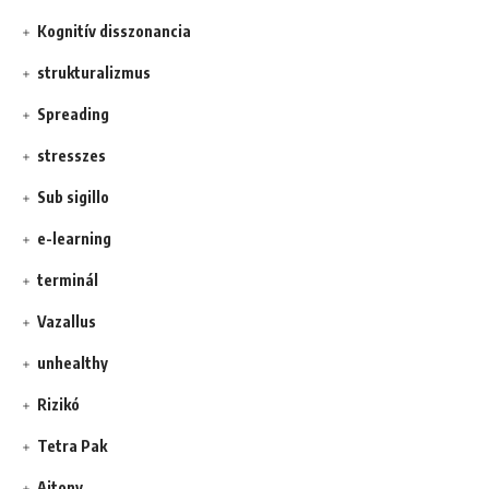
Kognitív disszonancia
strukturalizmus
Spreading
stresszes
Sub sigillo
e-learning
terminál
Vazallus
unhealthy
Rizikó
Tetra Pak
Ajtony