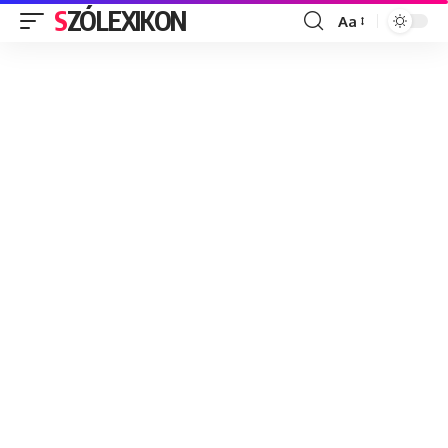
SZÓLEXIKON
Aa
Font
Resizer