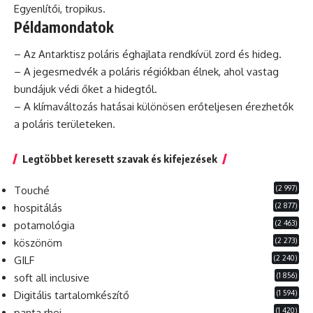
Egyenlítői, tropikus.
Példamondatok
– Az Antarktisz poláris éghajlata rendkívül zord és hideg.
– A jegesmedvék a poláris régiókban élnek, ahol vastag
bundájuk védi őket a hidegtől.
– A klímaváltozás hatásai különösen erőteljesen érezhetők
a poláris területeken.
Legtöbbet keresett szavak és kifejezések
(2 997)
Touché
(2 877)
hospitálás
(2 463)
potamológia
(2 273)
köszönöm
(2 240)
GILF
(1 856)
soft all inclusive
(1 594)
Digitális tartalomkészítő
(1 420)
panta rhei