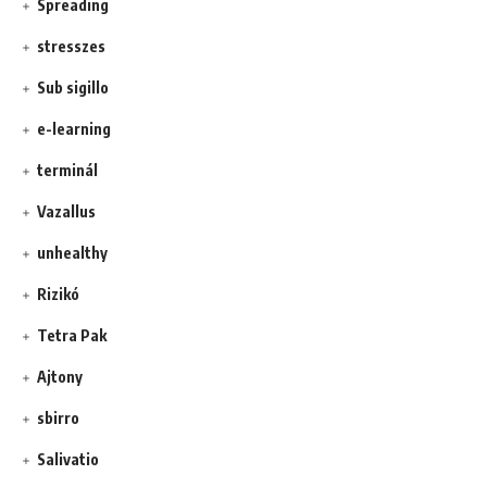
Spreading
stresszes
Sub sigillo
e-learning
terminál
Vazallus
unhealthy
Rizikó
Tetra Pak
Ajtony
sbirro
Salivatio