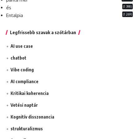
(1 398)
és
(1 269)
Entalpia
Legfrissebb szavak a szótárban
AI use case
chatbot
Vibe coding
AI compliance
Kritikai koherencia
Vetési naptár
Kognitív disszonancia
strukturalizmus