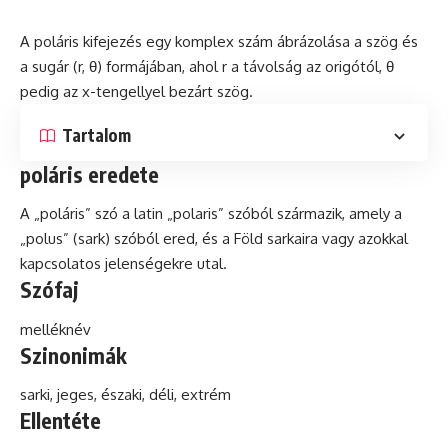
A poláris kifejezés egy
komplex
szám ábrázolása a szög és
a sugár (r, θ) formájában, ahol r a távolság az origótól, θ
pedig az x-tengellyel bezárt szög.
Tartalom
poláris eredete
A „poláris”
szó
a
latin
„polaris” szóból származik, amely a
„polus” (sark) szóból ered, és a Föld sarkaira vagy azokkal
kapcsolatos jelenségekre utal.
Szófaj
melléknév
Szinonimák
sarki, jeges, északi, déli, extrém
Ellentéte