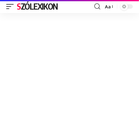
SZÓLEXIKON
Aa
Font
Resizer