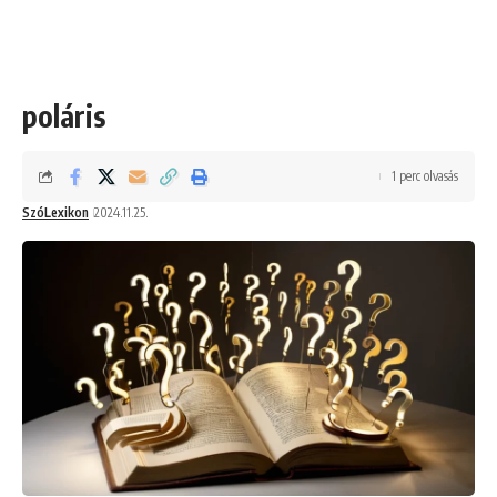
poláris
1 perc olvasás
SzóLexikon
2024.11.25.