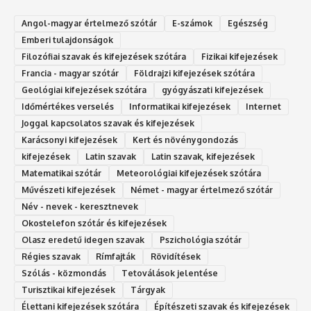
Angol-magyar értelmező szótár
E-számok
Egészség
Emberi tulajdonságok
Filozófiai szavak és kifejezések szótára
Fizikai kifejezések
Francia - magyar szótár
Földrajzi kifejezések szótára
Geológiai kifejezések szótára
gyógyászati kifejezések
Időmértékes verselés
Informatikai kifejezések
Internet
Joggal kapcsolatos szavak és kifejezések
Karácsonyi kifejezések
Kert és növénygondozás
kifejezések
Latin szavak
Latin szavak, kifejezések
Matematikai szótár
Meteorológiai kifejezések szótára
Művészeti kifejezések
Német - magyar értelmező szótár
Név - nevek - keresztnevek
Okostelefon szótár és kifejezések
Olasz eredetű idegen szavak
Ps‮gólohciz‬ia s‮átóz‬r
Régies szavak
Rímfajták
Rövidítések
Szólás - közmondás
Tetoválások jelentése
Turisztikai kifejezések
Tárgyak
Élettani kifejezések szótára
Építészeti szavak és kifejezések