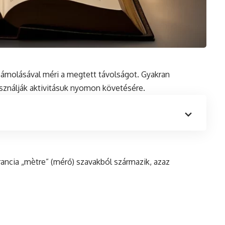
ámolásával méri a megtett távolságot. Gyakran
nálják aktivitásuk nyomon követésére.
rancia „mètre” (mérő) szavakból származik, azaz