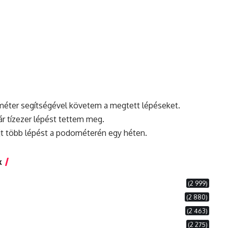
ométer segítségével követem a megtett lépéseket.
r tízezer lépést tettem meg.
jt több lépést a podométerén egy héten.
k
(2 999)
(2 880)
(2 463)
(2 275)