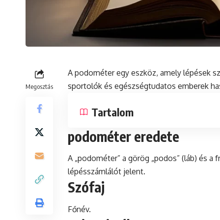
A podométer egy eszköz, amely lépések sz
sportolók
és
egészségtudatos emberek hasz
Megosztás
Tartalom
podométer eredete
A „podométer” a görög „podos” (láb) és a f
lépésszámlálót jelent.
Szófaj
Főnév.