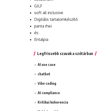
GILF
soft all inclusive
Digitális tartalomkészítő
panta rhei
és
Entalpia
Legfrissebb szavak a szótárban
AI use case
chatbot
Vibe coding
AI compliance
Kritikai koherencia