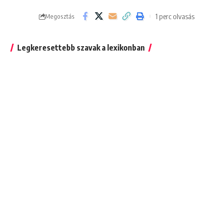
1 perc olvasás
Megosztás
Legkeresettebb szavak a lexikonban