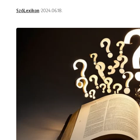
SzóLexikon
2024.06.18.