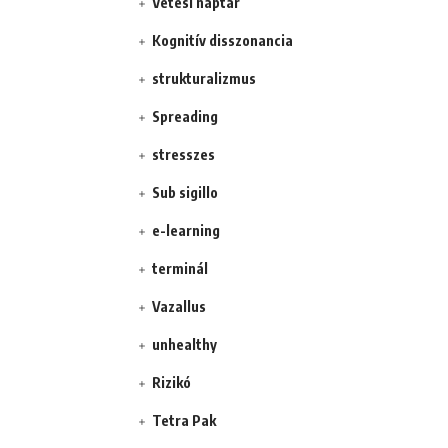
Vetési naptár
Kognitív disszonancia
strukturalizmus
Spreading
stresszes
Sub sigillo
e-learning
terminál
Vazallus
unhealthy
Rizikó
Tetra Pak