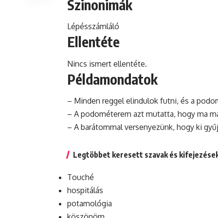
Szinonimák
Lépésszámláló
Ellentéte
Nincs ismert ellentéte.
Példamondatok
– Minden reggel elindulok futni, és a pod
– A podométerem azt mutatta, hogy
ma
má
– A barátommal versenyezünk, hogy ki gyű
Legtöbbet keresett szavak és kifejezése
Touché
hospitálás
potamológia
köszönöm