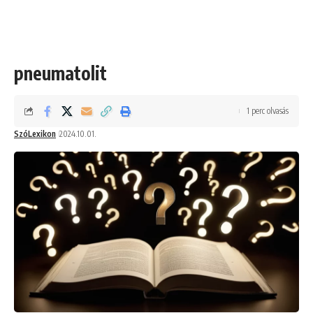
pneumatolit
1 perc olvasás
SzóLexikon
2024.10.01.