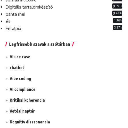
(1 598)
Digitális tartalomkészítő
(1 423)
panta rhei
(1 399)
és
(1 271)
Entalpia
Legfrissebb szavak a szótárban
AI use case
chatbot
Vibe coding
AI compliance
Kritikai koherencia
Vetési naptár
Kognitív disszonancia