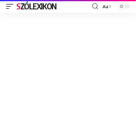
SZÓLEXIKON
Aa
Font
Resizer