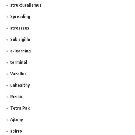
strukturalizmus
Spreading
stresszes
Sub sigillo
e-learning
terminál
Vazallus
unhealthy
Rizikó
Tetra Pak
Ajtony
sbirro