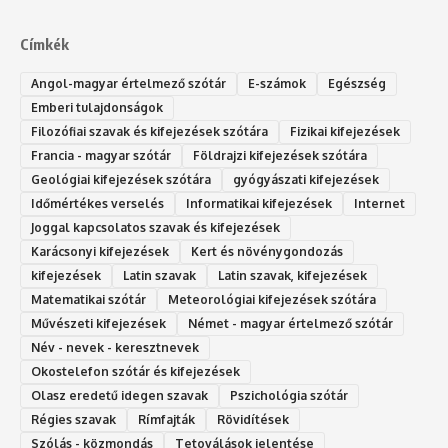
Címkék
Angol-magyar értelmező szótár
E-számok
Egészség
Emberi tulajdonságok
Filozófiai szavak és kifejezések szótára
Fizikai kifejezések
Francia - magyar szótár
Földrajzi kifejezések szótára
Geológiai kifejezések szótára
gyógyászati kifejezések
Időmértékes verselés
Informatikai kifejezések
Internet
Joggal kapcsolatos szavak és kifejezések
Karácsonyi kifejezések
Kert és növénygondozás
kifejezések
Latin szavak
Latin szavak, kifejezések
Matematikai szótár
Meteorológiai kifejezések szótára
Művészeti kifejezések
Német - magyar értelmező szótár
Név - nevek - keresztnevek
Okostelefon szótár és kifejezések
Olasz eredetű idegen szavak
Ps‮gólohciz‬ia s‮átóz‬r
Régies szavak
Rímfajták
Rövidítések
Szólás - közmondás
Tetoválások jelentése