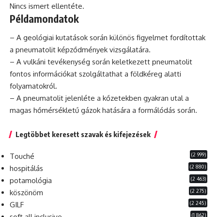
Nincs ismert ellentéte.
Példamondatok
– A geológiai kutatások során különös figyelmet fordítottak
a pneumatolit képződmények vizsgálatára.
– A vulkáni tevékenység során keletkezett pneumatolit
fontos információkat szolgáltathat a földkéreg alatti
folyamatokról.
– A pneumatolit jelenléte a kőzetekben gyakran utal a
magas hőmérsékletű gázok hatására a formálódás során.
Legtöbbet keresett szavak és kifejezések
(2 999)
Touché
(2 880)
hospitálás
(2 463)
potamológia
(2 275)
köszönöm
(2 245)
GILF
(1 862)
soft all inclusive