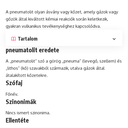
A pneumatolit olyan ásvány vagy kőzet, amely gázok vagy
gőzök által kiváltott kémiai reakciók során keletkezik,
gyakran
vulkanikus
tevékenységhez kapcsolódva.
Tartalom
pneumatolit eredete
A „pneumatolit” szó a görög „pneuma” (levegő, szellem)
és
„lithos” (kő) szavakból származik, utalva gázok által
átalakított kőzetekre.
Szófaj
Főnév.
Szinonimák
Nincs ismert szinonima.
Ellentéte