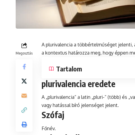
A plurivalencia a többértelműséget jelenti
a
kontextus
határozza meg, hogy éppen mel
Megosztás
Tartalom
plurivalencia eredete
A „plurivalencia” a
latin
„pluri-” (több) és „v
vagy hatással bíró jelenséget jelent.
Szófaj
Főnév.