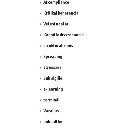
AI compliance
Kritikai koherencia
Vetési naptár
Kognitív disszonancia
strukturalizmus
Spreading
stresszes
Sub sigillo
e-learning
terminál
Vazallus
unhealthy