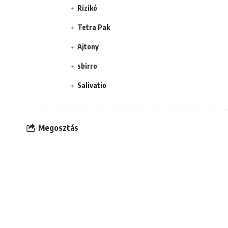
Rizikó
Tetra Pak
Ajtony
sbirro
Salivatio
Megosztás