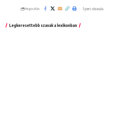
1 perc olvasás
Megosztás
Legkeresettebb szavak a lexikonban