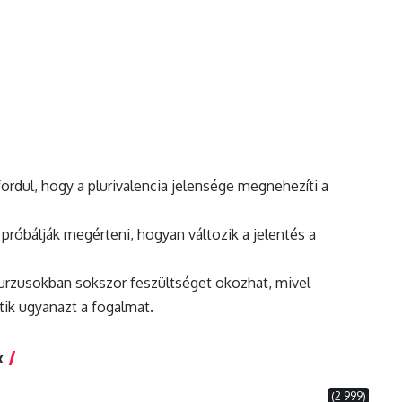
dul, hogy a plurivalencia jelensége megnehezíti a
 próbálják megérteni, hogyan változik a jelentés a
skurzusokban sokszor feszültséget okozhat, mivel
ik ugyanazt a fogalmat.
k
(2 999)