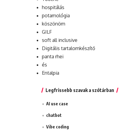
hospitálás
potamológia
köszönöm
GILF
soft all inclusive
Digitális tartalomkészítő
panta rhei
és
Entalpia
Legfrissebb szavak a szótárban
AI use case
chatbot
Vibe coding