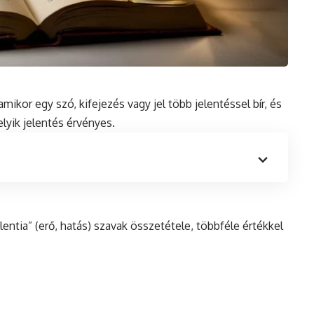
, amikor egy
szó
, kifejezés vagy jel több jelentéssel bír, és
yik jelentés érvényes.
alentia” (erő, hatás) szavak összetétele, többféle értékkel