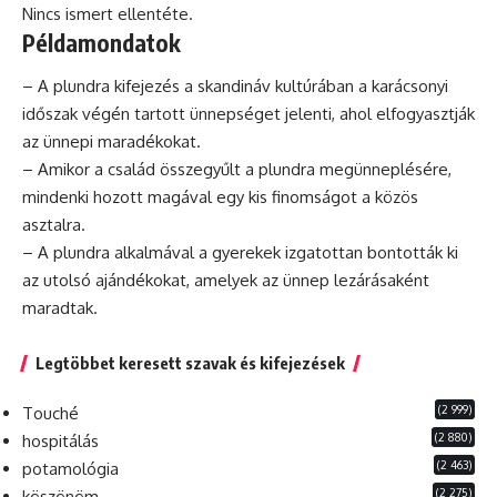
Nincs ismert ellentéte.
Példamondatok
– A plundra kifejezés a skandináv kultúrában a karácsonyi
időszak végén tartott ünnepséget jelenti, ahol elfogyasztják
az ünnepi maradékokat.
– Amikor a család összegyűlt a plundra megünneplésére,
mindenki hozott magával egy kis finomságot a közös
asztalra.
– A plundra alkalmával a gyerekek izgatottan bontották ki
az utolsó ajándékokat, amelyek az ünnep lezárásaként
maradtak.
Legtöbbet keresett szavak és kifejezések
(2 999)
Touché
(2 880)
hospitálás
(2 463)
potamológia
(2 275)
köszönöm