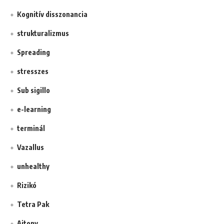
Kognitív disszonancia
strukturalizmus
Spreading
stresszes
Sub sigillo
e-learning
terminál
Vazallus
unhealthy
Rizikó
Tetra Pak
Ajtony