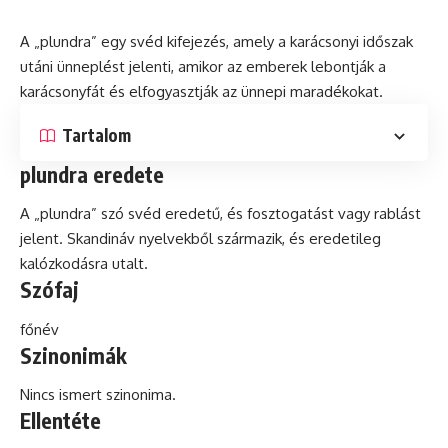
A „plundra” egy svéd kifejezés, amely a karácsonyi időszak
utáni ünneplést jelenti, amikor az emberek lebontják a
karácsonyfát
és
elfogyasztják az ünnepi maradékokat.
Tartalom
plundra eredete
A „plundra”
szó
svéd eredetű, és fosztogatást vagy rablást
jelent. Skandináv nyelvekből származik, és eredetileg
kalózkodásra utalt.
Szófaj
főnév
Szinonimák
Nincs ismert szinonima.
Ellentéte