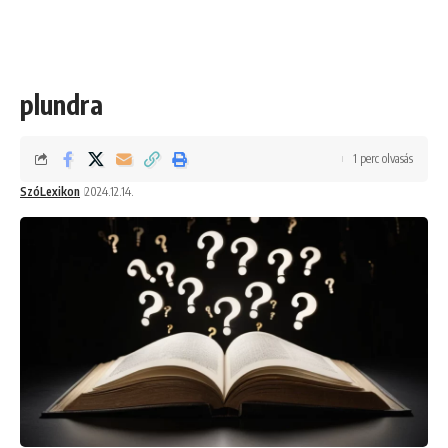
plundra
1 perc olvasás
SzóLexikon
2024.12.14.