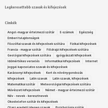
Legkeresettebb szavak és kifejezések
Címkék
Angol-magyar értelmező szótár
E-számok
Egészség
Emberi tulajdonságok
Filozófiai szavak és kifejezések szótára
Fizikai kifejezések
Francia - magyar szótár
Földrajzi kifejezések szótára
Geológiai kifejezések szótára
gyógyászati kifejezések
Időmértékes verselés
Informatikai kifejezések
Internet
Joggal kapcsolatos szavak és kifejezések
Karácsonyi kifejezések
Kert és növénygondozás
kifejezések
Latin szavak
Latin szavak, kifejezések
Matematikai szótár
Meteorológiai kifejezések szótára
Művészeti kifejezések
Német - magyar értelmező szótár
Név - nevek - keresztnevek
Okostelefon szótár és kifejezések
Olasz eredetű idegen szavak
Ps‮gólohciz‬ia s‮átóz‬r