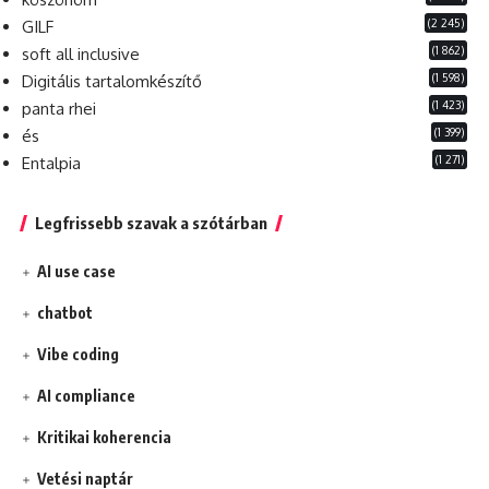
(2 245)
GILF
(1 862)
soft all inclusive
(1 598)
Digitális tartalomkészítő
(1 423)
panta rhei
(1 399)
és
(1 271)
Entalpia
Legfrissebb szavak a szótárban
AI use case
chatbot
Vibe coding
AI compliance
Kritikai koherencia
Vetési naptár