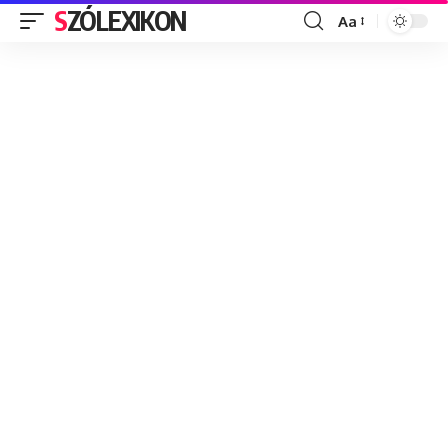
SZÓLEXIKON
Aa
Font
Resizer