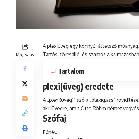
A plexiüveg egy könnyű, áttetsző műanyag,
Tartós, törésálló,
és
számos alkalmazásban, 
Megosztás
Tartalom
plexi(üveg) eredete
A „plexi(üveg)”
szó
a „plexiglass” rövidítése
akrilüvegre, amit Otto Röhm német vegyész 
Szófaj
Főnév.