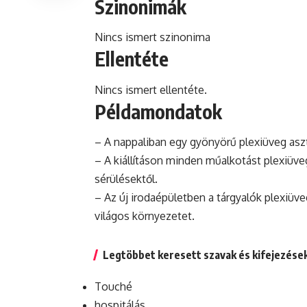
Szinonimák
Nincs ismert szinonima
Ellentéte
Nincs ismert ellentéte.
Példamondatok
– A nappaliban egy gyönyörű plexiüveg aszt
– A kiállításon minden műalkotást plexiüv
sérülésektől.
– Az új irodaépületben a tárgyalók plexiüveg
világos környezetet.
Legtöbbet keresett szavak és kifejezése
Touché
hospitálás