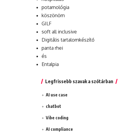
potamológia
köszönöm
GILF
soft all inclusive
Digitális tartalomkészítő
panta rhei
és
Entalpia
Legfrissebb szavak a szótárban
AI use case
chatbot
Vibe coding
AI compliance