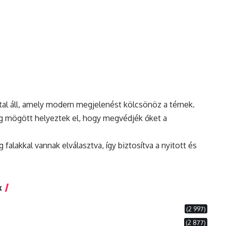
al áll, amely
modern
megjelenést kölcsönöz a térnek.
eg mögött helyeztek el, hogy megvédjék őket a
 falakkal vannak elválasztva, így biztosítva a nyitott és
k
(2 997)
(2 877)