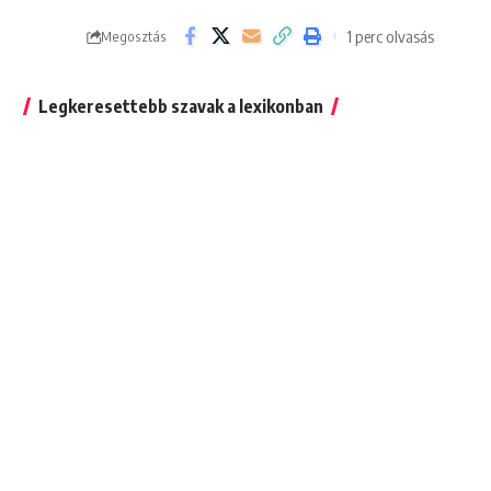
1 perc olvasás
Megosztás
Legkeresettebb szavak a lexikonban