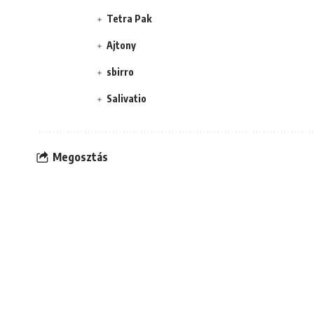
Tetra Pak
Ajtony
sbirro
Salivatio
Megosztás