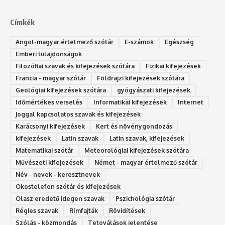
Címkék
Angol-magyar értelmező szótár
E-számok
Egészség
Emberi tulajdonságok
Filozófiai szavak és kifejezések szótára
Fizikai kifejezések
Francia - magyar szótár
Földrajzi kifejezések szótára
Geológiai kifejezések szótára
gyógyászati kifejezések
Időmértékes verselés
Informatikai kifejezések
Internet
Joggal kapcsolatos szavak és kifejezések
Karácsonyi kifejezések
Kert és növénygondozás
kifejezések
Latin szavak
Latin szavak, kifejezések
Matematikai szótár
Meteorológiai kifejezések szótára
Művészeti kifejezések
Német - magyar értelmező szótár
Név - nevek - keresztnevek
Okostelefon szótár és kifejezések
Olasz eredetű idegen szavak
Ps‮gólohciz‬ia s‮átóz‬r
Régies szavak
Rímfajták
Rövidítések
Szólás - közmondás
Tetoválások jelentése