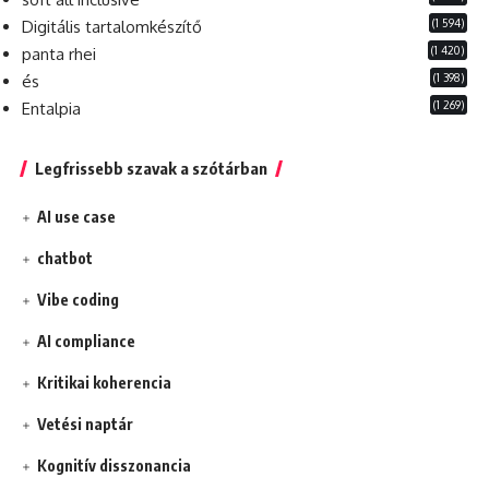
(1 594)
Digitális tartalomkészítő
(1 420)
panta rhei
(1 398)
és
(1 269)
Entalpia
Legfrissebb szavak a szótárban
AI use case
chatbot
Vibe coding
AI compliance
Kritikai koherencia
Vetési naptár
Kognitív disszonancia