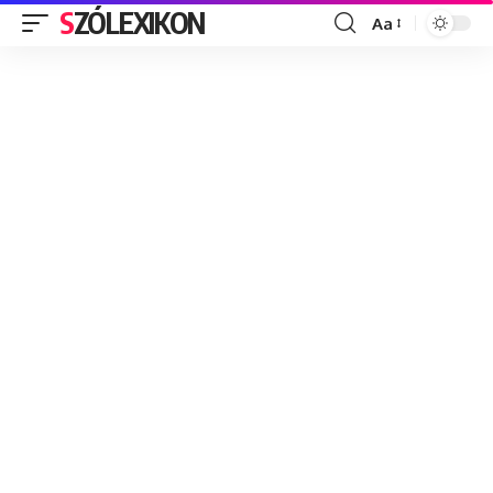
SZÓLEXIKON
Aa
Font
Resizer