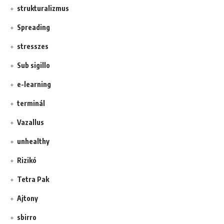
strukturalizmus
Spreading
stresszes
Sub sigillo
e-learning
terminál
Vazallus
unhealthy
Rizikó
Tetra Pak
Ajtony
sbirro