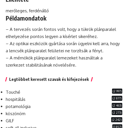
merőleges, ferdénálló
Példamondatok
– A tervezés során fontos volt, hogy a tükrök plánparalel
elhelyezése pontos legyen a kísérlet sikeréhez.
– Az optikai eszközök gyártása során ügyelni kell arra, hogy
a lencsék plánparalel felületei ne torzítsák a fényt.
– A mérnökök plánparalel lemezeket használtak a
szerkezet stabilitásának növelésére.
Legtöbbet keresett szavak és kifejezések
(2 997)
Touché
(2 877)
hospitálás
(2 463)
potamológia
(2 273)
köszönöm
(2 242)
GILF
(1 857)
soft all inclusive