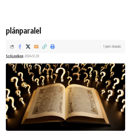
plánparalel
1 perc olvasás
SzóLexikon
2024.12.20.