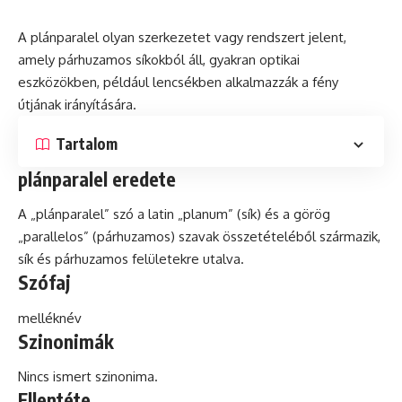
A plánparalel olyan szerkezetet vagy rendszert jelent,
amely párhuzamos síkokból áll, gyakran optikai
eszközökben, például lencsékben alkalmazzák a fény
útjának irányítására.
Tartalom
plánparalel eredete
A „plánparalel”
szó
a
latin
„planum” (sík)
és
a görög
„parallelos” (párhuzamos) szavak összetételéből származik,
sík és párhuzamos felületekre utalva.
Szófaj
melléknév
Szinonimák
Nincs ismert szinonima.
Ellentéte