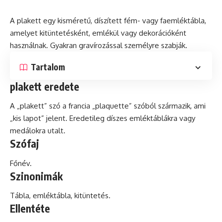
A plakett egy kisméretű, díszített fém- vagy faemléktábla,
amelyet kitüntetésként, emlékül vagy dekorációként
használnak. Gyakran gravírozással személyre szabják.
Tartalom
plakett eredete
A „plakett”
szó
a francia „plaquette” szóból származik, ami
„kis lapot” jelent. Eredetileg díszes emléktáblákra vagy
medálokra utalt.
Szófaj
Főnév.
Szinonimák
Tábla, emléktábla, kitüntetés.
Ellentéte