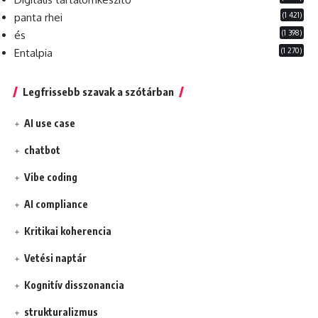
(1 421)
panta rhei
(1 398)
és
(1 270)
Entalpia
Legfrissebb szavak a szótárban
AI use case
chatbot
Vibe coding
AI compliance
Kritikai koherencia
Vetési naptár
Kognitív disszonancia
strukturalizmus