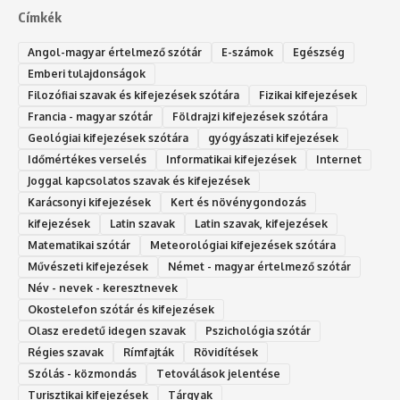
Címkék
Angol-magyar értelmező szótár
E-számok
Egészség
Emberi tulajdonságok
Filozófiai szavak és kifejezések szótára
Fizikai kifejezések
Francia - magyar szótár
Földrajzi kifejezések szótára
Geológiai kifejezések szótára
gyógyászati kifejezések
Időmértékes verselés
Informatikai kifejezések
Internet
Joggal kapcsolatos szavak és kifejezések
Karácsonyi kifejezések
Kert és növénygondozás
kifejezések
Latin szavak
Latin szavak, kifejezések
Matematikai szótár
Meteorológiai kifejezések szótára
Művészeti kifejezések
Német - magyar értelmező szótár
Név - nevek - keresztnevek
Okostelefon szótár és kifejezések
Olasz eredetű idegen szavak
Ps‮gólohciz‬ia s‮átóz‬r
Régies szavak
Rímfajták
Rövidítések
Szólás - közmondás
Tetoválások jelentése
Turisztikai kifejezések
Tárgyak