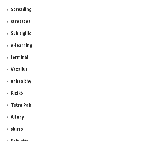
Spreading
stresszes
Sub sigillo
e-learning
terminál
Vazallus
unhealthy
Rizikó
Tetra Pak
Ajtony
sbirro
Salivatio