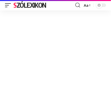
SZÓLEXIKON
Aa
Font
Resizer