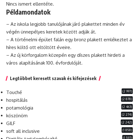
Nincs ismert ellentéte.
Példamondatok
– Az iskola legjobb tanulójának járó plakettet minden év
végén ünnepélyes keretek között adják át.
– A történelmi épület falán egy bronz plakett emlékeztet a
híres költő ott eltöltött éveire.
– Az új körforgalom közepén egy díszes plakett hirdeti a
város alapításának 100. évfordulóját.
Legtöbbet keresett szavak és kifejezések
(2 997)
Touché
(2 878)
hospitálás
(2 463)
potamológia
(2 274)
köszönöm
(2 242)
GILF
(1 858)
soft all inclusive
(1 597)
Digitális tartalomkészítő