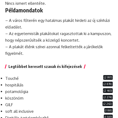
Nincs ismert ellentéte.
Példamondatok
– A város főterén egy hatalmas plakát hirdeti az új színházi
előadást.
– Az egyetemisták plakátokat ragasztottak ki a kampuszon,
hogy népszerűsítsék a közelgő koncertet.
– A plakát élénk színei azonnal felkeltették a járókelők
figyelmét.
Legtöbbet keresett szavak és kifejezések
(2 997)
Touché
(2 878)
hospitálás
(2 463)
potamológia
(2 274)
köszönöm
(2 242)
GILF
(1 861)
soft all inclusive
(1 597)
Digitális tartalomkészítő