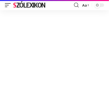
SZÓLEXIKON
Aa
Font
Resizer