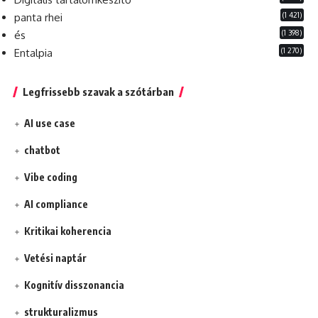
(1 421)
panta rhei
(1 398)
és
(1 270)
Entalpia
Legfrissebb szavak a szótárban
AI use case
chatbot
Vibe coding
AI compliance
Kritikai koherencia
Vetési naptár
Kognitív disszonancia
strukturalizmus