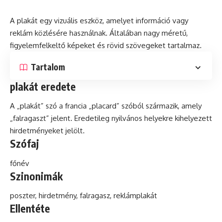
A plakát egy vizuális eszköz, amelyet
információ
vagy
reklám
közlésére használnak. Általában nagy méretű,
figyelemfelkeltő képeket
és
rövid szövegeket tartalmaz.
Tartalom
plakát eredete
A „plakát”
szó
a francia „placard” szóból származik, amely
„falragaszt” jelent. Eredetileg nyilvános helyekre kihelyezett
hirdetményeket jelölt.
Szófaj
főnév
Szinonimák
poszter
, hirdetmény, falragasz, reklámplakát
Ellentéte