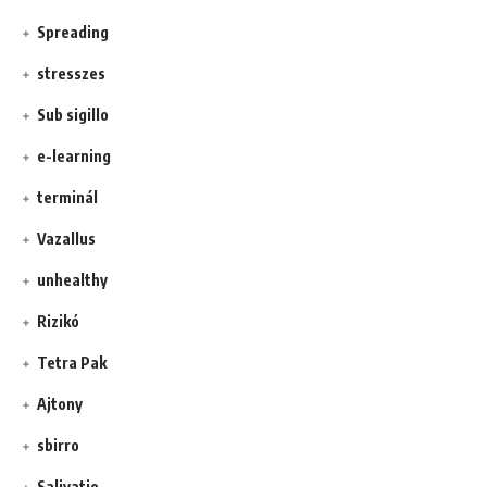
Spreading
stresszes
Sub sigillo
e-learning
terminál
Vazallus
unhealthy
Rizikó
Tetra Pak
Ajtony
sbirro
Salivatio