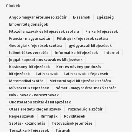
Címkék
Angol-magyar értelmező szótár
E-számok
Egészség
Emberi tulajdonságok
Filozófiai szavak és kifejezések szótára
Fizikai kifejezések
Francia - magyar szótár
Földrajzi kifejezések szótára
Geológiai kifejezések szótára
gyógyászati kifejezések
Időmértékes verselés
Informatikai kifejezések
Internet
Joggal kapcsolatos szavak és kifejezések
Karácsonyi kifejezések
Kert és növénygondozás
kifejezések
Latin szavak
Latin szavak, kifejezések
Matematikai szótár
Meteorológiai kifejezések szótára
Művészeti kifejezések
Német - magyar értelmező szótár
Név - nevek - keresztnevek
Okostelefon szótár és kifejezések
Olasz eredetű idegen szavak
Ps‮gólohciz‬ia s‮átóz‬r
Régies szavak
Rímfajták
Rövidítések
Szólás - közmondás
Tetoválások jelentése
Turisztikai kifejezések
Tárgyak