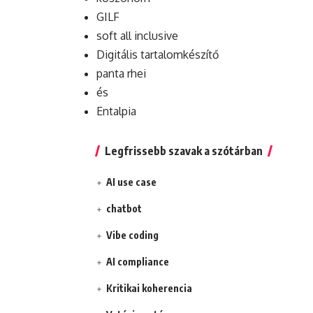
GILF
soft all inclusive
Digitális tartalomkészítő
panta rhei
és
Entalpia
Legfrissebb szavak a szótárban
AI use case
chatbot
Vibe coding
AI compliance
Kritikai koherencia