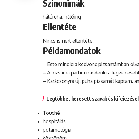
Szinonimák
hálóruha, hálóing
Ellentéte
Nincs ismert ellentéte.
Példamondatok
– Este mindig a kedvenc pizsamámban olvas
– A pizsama partira mindenki a legviccesebb
– Karácsonyra új, puha pizsamát kaptam, am
Legtöbbet keresett szavak és kifejezése
Touché
hospitálás
potamológia
köszönöm