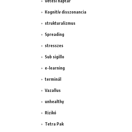
Vetési naptár
Kognitív disszonancia
strukturalizmus
Spreading
stresszes
Sub sigillo
e-learning
terminál
Vazallus
unhealthy
Rizikó
Tetra Pak