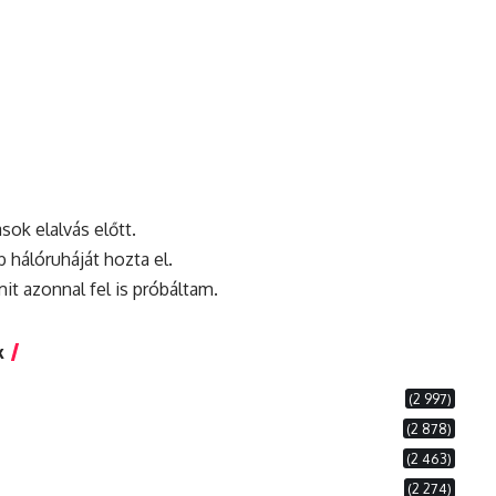
ok elalvás előtt.
 hálóruháját hozta el.
it azonnal fel is próbáltam.
k
(2 997)
(2 878)
(2 463)
(2 274)