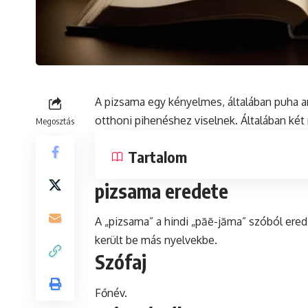
A pizsama egy kényelmes, általában puha a
otthoni pihenéshez viselnek. Általában két 
Megosztás
Tartalom
pizsama eredete
A „pizsama” a
hindi
„pāē-jāma” szóból ered, 
került be más nyelvekbe.
Szófaj
Főnév.