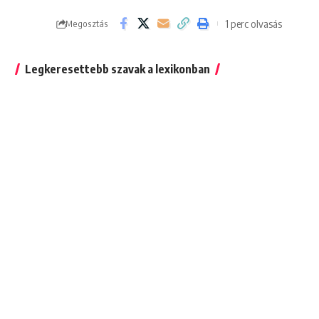
1 perc olvasás
Megosztás
Legkeresettebb szavak a lexikonban