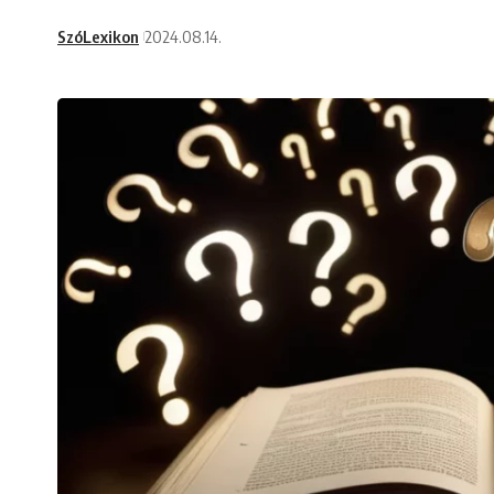
SzóLexikon
2024.08.14.