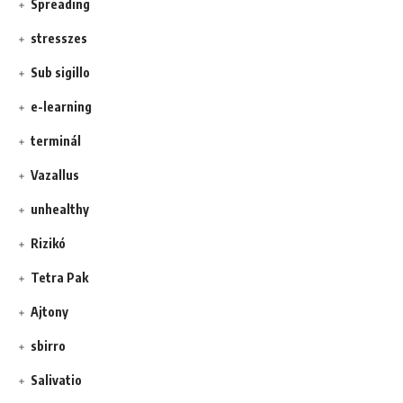
Spreading
stresszes
Sub sigillo
e-learning
terminál
Vazallus
unhealthy
Rizikó
Tetra Pak
Ajtony
sbirro
Salivatio