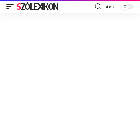
SZÓLEXIKON
Aa
Font
Resizer