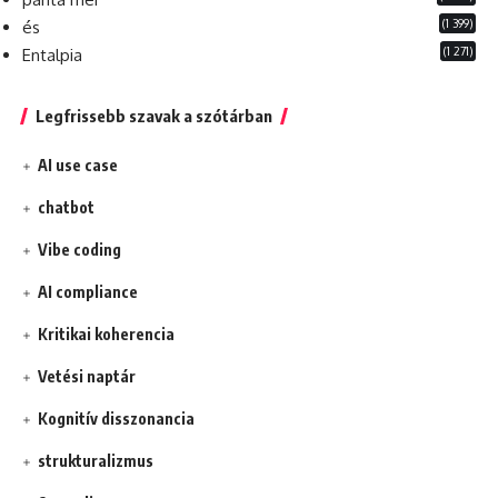
(1 399)
és
(1 271)
Entalpia
Legfrissebb szavak a szótárban
AI use case
chatbot
Vibe coding
AI compliance
Kritikai koherencia
Vetési naptár
Kognitív disszonancia
strukturalizmus