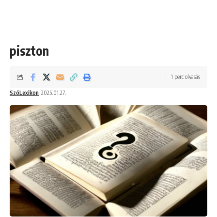
piszton
1 perc olvasás
SzóLexikon
2025.01.27.