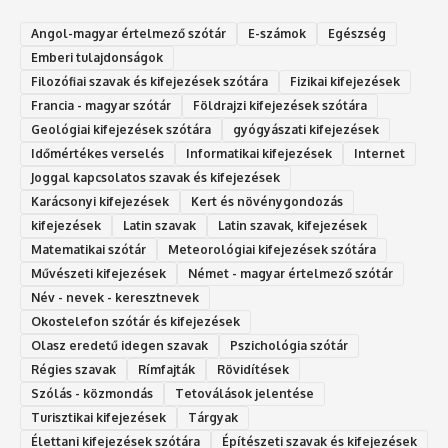
Angol-magyar értelmező szótár
E-számok
Egészség
Emberi tulajdonságok
Filozófiai szavak és kifejezések szótára
Fizikai kifejezések
Francia - magyar szótár
Földrajzi kifejezések szótára
Geológiai kifejezések szótára
gyógyászati kifejezések
Időmértékes verselés
Informatikai kifejezések
Internet
Joggal kapcsolatos szavak és kifejezések
Karácsonyi kifejezések
Kert és növénygondozás
kifejezések
Latin szavak
Latin szavak, kifejezések
Matematikai szótár
Meteorológiai kifejezések szótára
Művészeti kifejezések
Német - magyar értelmező szótár
Név - nevek - keresztnevek
Okostelefon szótár és kifejezések
Olasz eredetű idegen szavak
Ps‮gólohciz‬ia s‮átóz‬r
Régies szavak
Rímfajták
Rövidítések
Szólás - közmondás
Tetoválások jelentése
Turisztikai kifejezések
Tárgyak
Élettani kifejezések szótára
Építészeti szavak és kifejezések