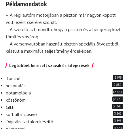
Példamondatok
– A régi autóm motorjában a piszton már nagyon kopott
volt,
ezért
cserére szorult.
– A szerelő azt mondta, hogy a piszton és a hengerfej közti
tömítés szivárog.
– A versenyautóban használt piszton speciális ötvözetből
készült a
maximális
teljesítmény
érdekében.
Legtöbbet keresett szavak és kifejezések
(2 999)
Touché
(2 880)
hospitálás
(2 463)
potamológia
(2 275)
köszönöm
(2 245)
GILF
(1 862)
soft all inclusive
(1 598)
Digitális tartalomkészítő
(1 423)
panta rhei