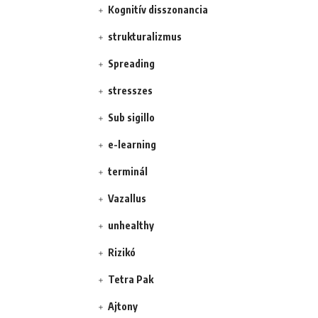
Kognitív disszonancia
strukturalizmus
Spreading
stresszes
Sub sigillo
e-learning
terminál
Vazallus
unhealthy
Rizikó
Tetra Pak
Ajtony