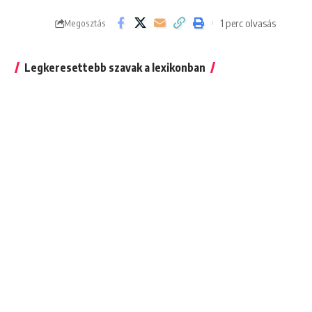
1 perc olvasás
Megosztás
Legkeresettebb szavak a lexikonban