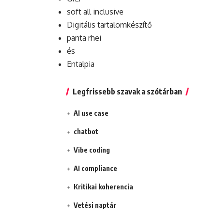
soft all inclusive
Digitális tartalomkészítő
panta rhei
és
Entalpia
Legfrissebb szavak a szótárban
AI use case
chatbot
Vibe coding
AI compliance
Kritikai koherencia
Vetési naptár