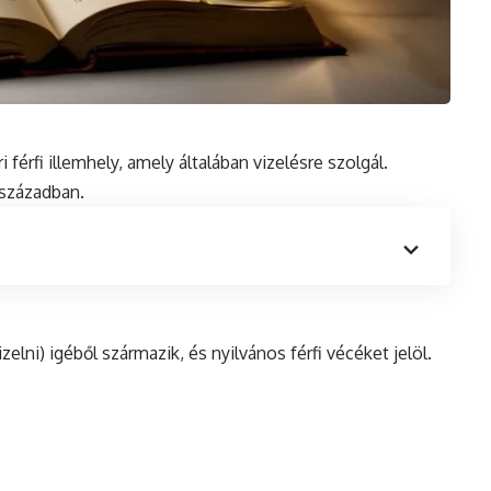
 férfi illemhely, amely általában vizelésre szolgál.
 században.
vizelni) igéből származik,
és
nyilvános férfi vécéket jelöl.