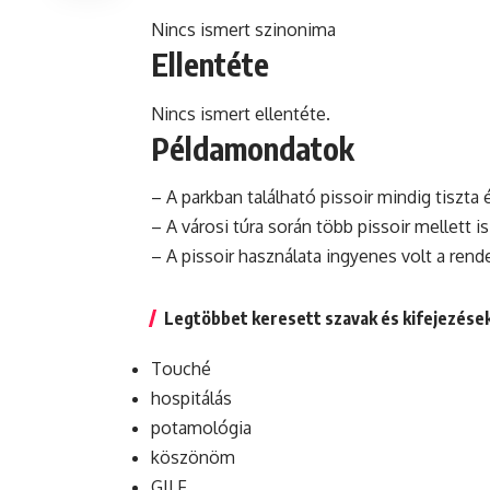
Nincs ismert szinonima
Ellentéte
Nincs ismert ellentéte.
Példamondatok
– A parkban található pissoir mindig tiszta é
– A városi túra során több pissoir mellett i
– A pissoir használata ingyenes volt a rend
Legtöbbet keresett szavak és kifejezése
Touché
hospitálás
potamológia
köszönöm
GILF