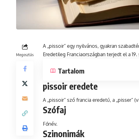
A „pissoir” egy nyilvános, gyakran szabadtéri
Eredetileg Franciaországban terjedt el a 19.
Megosztás
Tartalom
pissoir eredete
A „pissoir”
szó
francia eredetű, a „pisser” (
Szófaj
Főnév.
Szinonimák