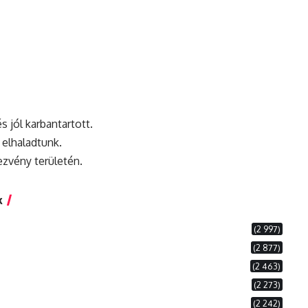
s jól karbantartott.
s elhaladtunk.
ezvény területén.
k
(2 997)
(2 877)
(2 463)
(2 273)
(2 242)