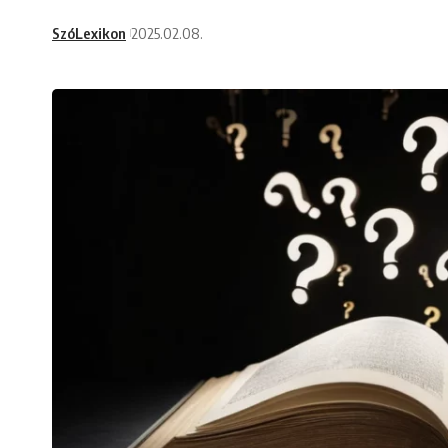
SzóLexikon
2025.02.08.