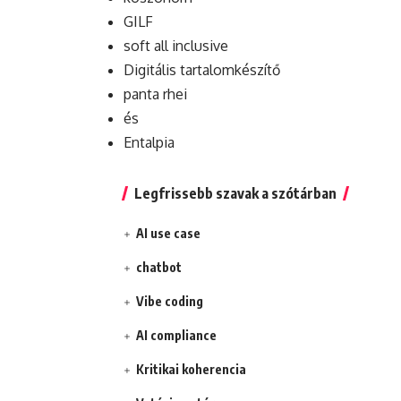
GILF
soft all inclusive
Digitális tartalomkészítő
panta rhei
és
Entalpia
Legfrissebb szavak a szótárban
AI use case
chatbot
Vibe coding
AI compliance
Kritikai koherencia