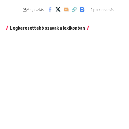
1 perc olvasás
Megosztás
Legkeresettebb szavak a lexikonban