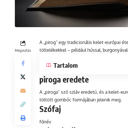
A „pirog” egy tradicionális kelet-európai ét
töltelékekkel – például hússal, burgonyáva
Megosztás
Tartalom
piroga eredete
A „piroga” szó szláv eredetű, és a kelet-eu
töltött gombóc formájában jelenik meg.
Szófaj
főnév