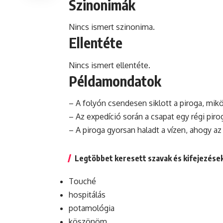
Szinonimák
Nincs ismert szinonima.
Ellentéte
Nincs ismert ellentéte.
Példamondatok
– A folyón csendesen siklott a piroga, mik
– Az
expedíció
során a csapat egy régi pirog
– A piroga gyorsan haladt a vízen, ahogy 
Legtöbbet keresett szavak és kifejezése
Touché
hospitálás
potamológia
köszönöm