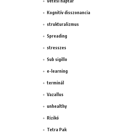
Vetési naptár
Kognitív disszonancia
strukturalizmus
Spreading
stresszes
Sub sigillo
e-learning
terminál
Vazallus
unhealthy
Rizikó
Tetra Pak