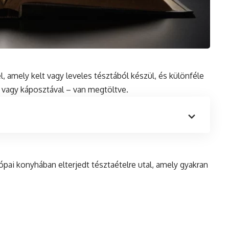
el, amely kelt vagy leveles tésztából készül,
és
különféle
l vagy káposztával – van megtöltve.
rópai konyhában elterjedt tésztaételre utal, amely gyakran