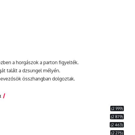
özben a horgászok a parton figyelték.
át talált a
dzsungel
mélyén.
az evezősök összhangban dolgoztak.
k
(2 999)
(2 879)
(2 463)
(2 275)