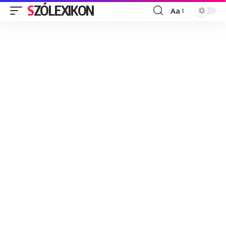
SZÓLEXIKON
Aa
Font
Resizer