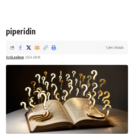
piperidin
1 perc olvasás
SzóLexikon
2024.08.18.