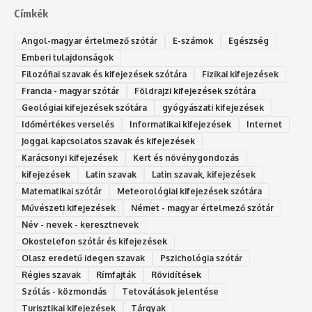
Címkék
Angol-magyar értelmező szótár
E-számok
Egészség
Emberi tulajdonságok
Filozófiai szavak és kifejezések szótára
Fizikai kifejezések
Francia - magyar szótár
Földrajzi kifejezések szótára
Geológiai kifejezések szótára
gyógyászati kifejezések
Időmértékes verselés
Informatikai kifejezések
Internet
Joggal kapcsolatos szavak és kifejezések
Karácsonyi kifejezések
Kert és növénygondozás
kifejezések
Latin szavak
Latin szavak, kifejezések
Matematikai szótár
Meteorológiai kifejezések szótára
Művészeti kifejezések
Német - magyar értelmező szótár
Név - nevek - keresztnevek
Okostelefon szótár és kifejezések
Olasz eredetű idegen szavak
Ps‮gólohciz‬ia s‮átóz‬r
Régies szavak
Rímfajták
Rövidítések
Szólás - közmondás
Tetoválások jelentése
Turisztikai kifejezések
Tárgyak