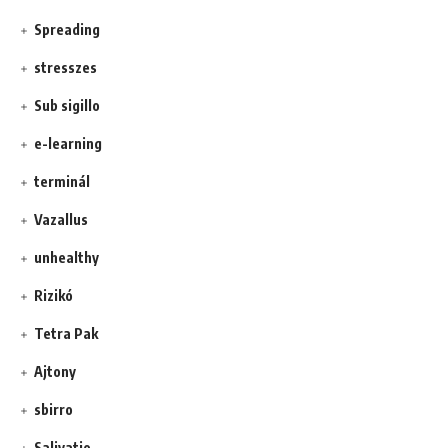
Spreading
stresszes
Sub sigillo
e-learning
terminál
Vazallus
unhealthy
Rizikó
Tetra Pak
Ajtony
sbirro
Salivatio