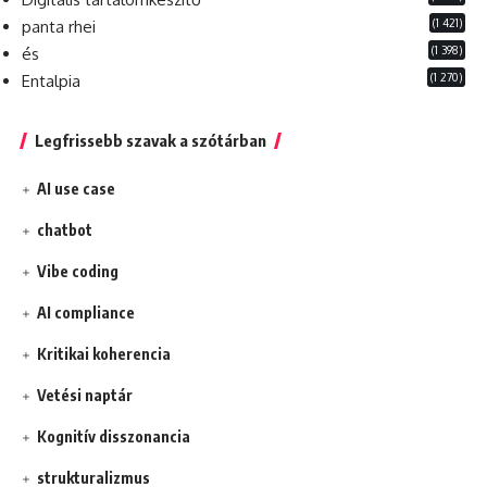
(1 421)
panta rhei
(1 398)
és
(1 270)
Entalpia
Legfrissebb szavak a szótárban
AI use case
chatbot
Vibe coding
AI compliance
Kritikai koherencia
Vetési naptár
Kognitív disszonancia
strukturalizmus