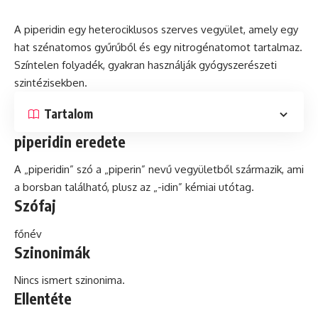
A piperidin egy heterociklusos szerves vegyület, amely egy
hat szénatomos gyűrűből és egy nitrogénatomot tartalmaz.
Színtelen folyadék, gyakran használják gyógyszerészeti
szintézisekben.
Tartalom
piperidin eredete
A „piperidin”
szó
a „piperin” nevű vegyületből származik, ami
a borsban található, plusz az „-idin” kémiai utótag.
Szófaj
főnév
Szinonimák
Nincs ismert szinonima.
Ellentéte