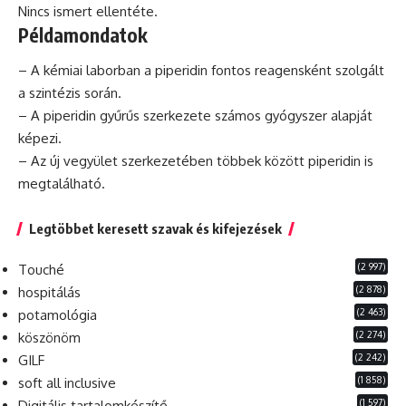
Nincs ismert ellentéte.
Példamondatok
– A kémiai laborban a piperidin fontos reagensként szolgált
a szintézis során.
– A piperidin gyűrűs szerkezete számos gyógyszer alapját
képezi.
– Az új vegyület szerkezetében többek között piperidin is
megtalálható.
Legtöbbet keresett szavak és kifejezések
(2 997)
Touché
(2 878)
hospitálás
(2 463)
potamológia
(2 274)
köszönöm
(2 242)
GILF
(1 858)
soft all inclusive
(1 597)
Digitális tartalomkészítő