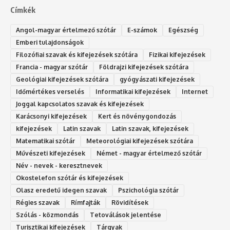
Címkék
Angol-magyar értelmező szótár
E-számok
Egészség
Emberi tulajdonságok
Filozófiai szavak és kifejezések szótára
Fizikai kifejezések
Francia - magyar szótár
Földrajzi kifejezések szótára
Geológiai kifejezések szótára
gyógyászati kifejezések
Időmértékes verselés
Informatikai kifejezések
Internet
Joggal kapcsolatos szavak és kifejezések
Karácsonyi kifejezések
Kert és növénygondozás
kifejezések
Latin szavak
Latin szavak, kifejezések
Matematikai szótár
Meteorológiai kifejezések szótára
Művészeti kifejezések
Német - magyar értelmező szótár
Név - nevek - keresztnevek
Okostelefon szótár és kifejezések
Olasz eredetű idegen szavak
Ps‮gólohciz‬ia s‮átóz‬r
Régies szavak
Rímfajták
Rövidítések
Szólás - közmondás
Tetoválások jelentése
Turisztikai kifejezések
Tárgyak