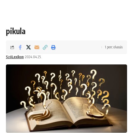
pikula
1 perc olvasás
SzóLexikon
2024.04.25.