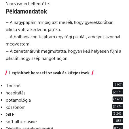
Nincs ismert ellentéte.
Példamondatok
– A nagypapám mindig azt meséli, hogy gyerekkorában
pikula
volt a kedvenc játéka.
– A bolhapiacon találtam egy régi pikulát, amelyet azonnal
megvettem.
– A zenetanárunk megmutatta, hogyan kell helyesen fújni a
pikulát, hogy szép hangot adjon.
Legtöbbet keresett szavak és kifejezések
(2 997)
Touché
(2 878)
hospitálás
(2 463)
potamológia
(2 274)
köszönöm
(2 242)
GILF
(1 858)
soft all inclusive
(1 597)
Digitális tartalomkészítő