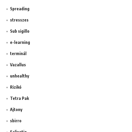
Spreading
stresszes
Sub sigillo
e-learning
terminál
Vazallus
unhealthy
Rizikó
Tetra Pak
Ajtony
sbirro
Salivatio