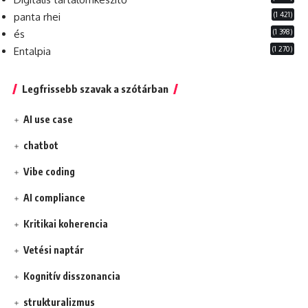
(1 421)
panta rhei
(1 398)
és
(1 270)
Entalpia
Legfrissebb szavak a szótárban
AI use case
chatbot
Vibe coding
AI compliance
Kritikai koherencia
Vetési naptár
Kognitív disszonancia
strukturalizmus