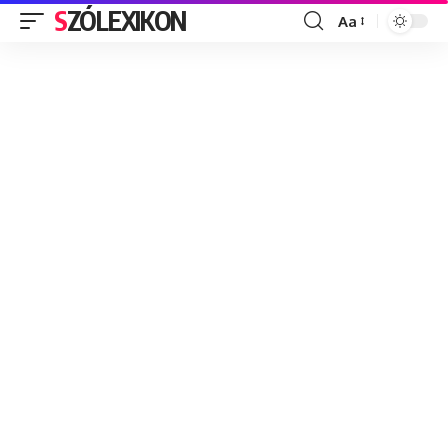
SZÓLEXIKON
Aa
Font
Resizer