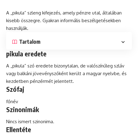
A „pikula” szleng kifejezés, amely pénzre utal, általában
kisebb összegre. Gyakran
informális
beszélgetésekben
használják.
Tartalom
pikula eredete
A „pikula”
szó
eredete bizonytalan, de valószínűleg szláv
vagy balkáni jövevényszóként került a magyar nyelvbe, és
kezdetben pénzérmét jelentett.
Szófaj
főnév
Szinonimák
Nincs ismert szinonima.
Ellentéte