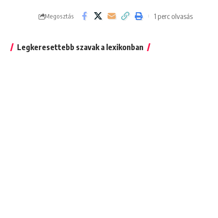
1 perc olvasás
Megosztás
Legkeresettebb szavak a lexikonban