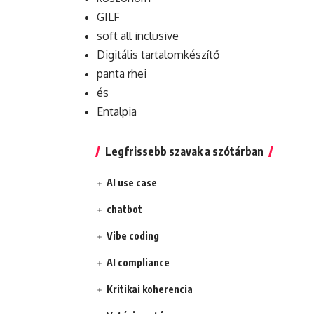
GILF
soft all inclusive
Digitális tartalomkészítő
panta rhei
és
Entalpia
Legfrissebb szavak a szótárban
AI use case
chatbot
Vibe coding
AI compliance
Kritikai koherencia