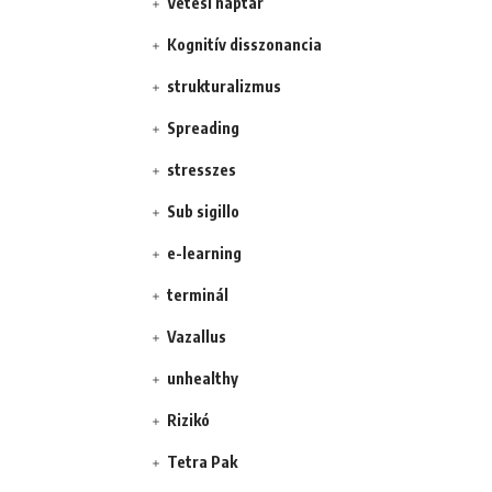
Vetési naptár
Kognitív disszonancia
strukturalizmus
Spreading
stresszes
Sub sigillo
e-learning
terminál
Vazallus
unhealthy
Rizikó
Tetra Pak