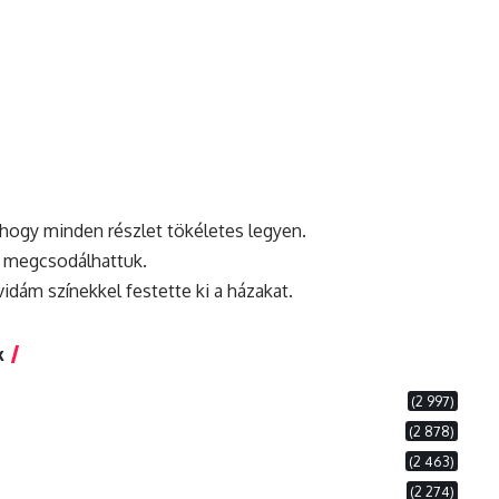
 hogy minden részlet tökéletes legyen.
s megcsodálhattuk.
vidám színekkel festette ki a házakat.
k
(2 997)
(2 878)
(2 463)
(2 274)