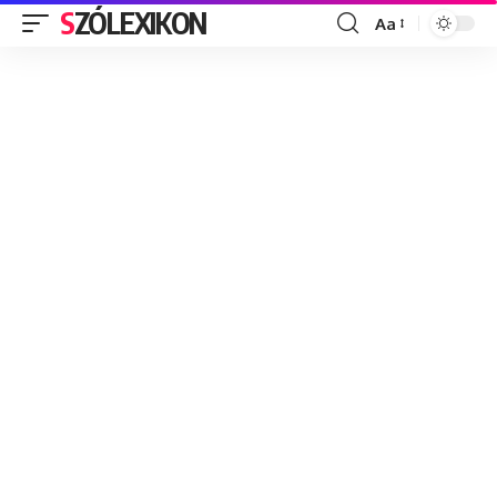
SZÓLEXIKON
Aa
Font
Resizer