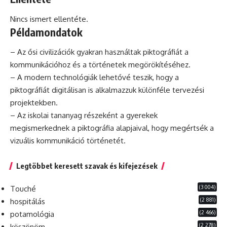
Nincs ismert ellentéte.
Példamondatok
– Az ősi civilizációk gyakran használtak piktográfiát a
kommunikációhoz és a történetek megörökítéséhez.
– A modern technológiák lehetővé teszik, hogy a
piktográfiát digitálisan is alkalmazzuk különféle tervezési
projektekben.
– Az iskolai tananyag részeként a gyerekek
megismerkednek a piktográfia alapjaival, hogy megértsék a
vizuális kommunikáció történetét.
Legtöbbet keresett szavak és kifejezések
(3 004)
Touché
(2 881)
hospitálás
(2 466)
potamológia
(2 278)
köszönöm