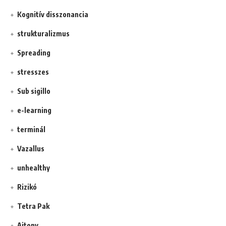
Kognitív disszonancia
strukturalizmus
Spreading
stresszes
Sub sigillo
e-learning
terminál
Vazallus
unhealthy
Rizikó
Tetra Pak
Ajtony