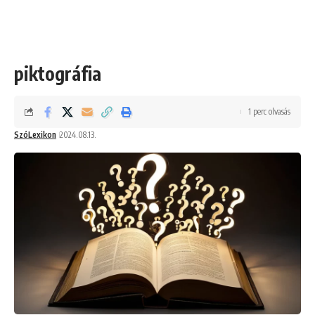
piktográfia
1 perc olvasás
SzóLexikon
2024.08.13.