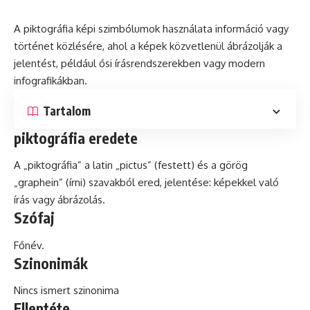
A piktográfia képi szimbólumok használata
információ
vagy
történet közlésére, ahol a képek közvetlenül ábrázolják a
jelentést, például ősi írásrendszerekben vagy modern
infografikákban.
Tartalom
piktográfia eredete
A „piktográfia” a
latin
„pictus” (festett)
és
a görög
„graphein” (írni) szavakból ered, jelentése: képekkel való
írás vagy ábrázolás.
Szófaj
Főnév.
Szinonimák
Nincs ismert szinonima
Ellentéte