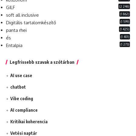
(2 246)
GILF
(1 862)
soft all inclusive
(1 599)
Digitális tartalomkészítő
(1 425)
panta rhei
(1 401)
és
(1 273)
Entalpia
Legfrissebb szavak a szótárban
AI use case
chatbot
Vibe coding
AI compliance
Kritikai koherencia
Vetési naptár