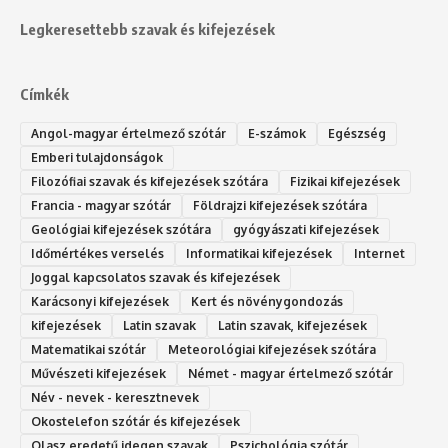
Legkeresettebb szavak és kifejezések
Címkék
Angol-magyar értelmező szótár
E-számok
Egészség
Emberi tulajdonságok
Filozófiai szavak és kifejezések szótára
Fizikai kifejezések
Francia - magyar szótár
Földrajzi kifejezések szótára
Geológiai kifejezések szótára
gyógyászati kifejezések
Időmértékes verselés
Informatikai kifejezések
Internet
Joggal kapcsolatos szavak és kifejezések
Karácsonyi kifejezések
Kert és növénygondozás
kifejezések
Latin szavak
Latin szavak, kifejezések
Matematikai szótár
Meteorológiai kifejezések szótára
Művészeti kifejezések
Német - magyar értelmező szótár
Név - nevek - keresztnevek
Okostelefon szótár és kifejezések
Olasz eredetű idegen szavak
Ps‮gólohciz‬ia s‮átóz‬r