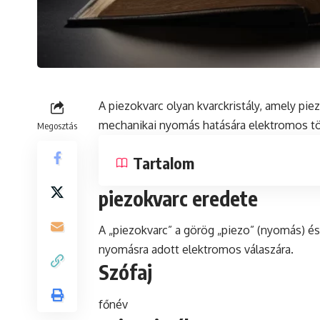
A piezokvarc olyan kvarckristály, amely pi
mechanikai
nyomás
hatására
elektromos
tö
Megosztás
Tartalom
piezokvarc eredete
A „piezokvarc” a görög „piezo” (nyomás)
és
nyomásra adott elektromos válaszára.
Szófaj
főnév