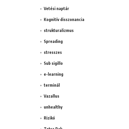
Vetési naptár
Kognitív disszonancia
strukturalizmus
Spreading
stresszes
Sub sigillo
e-learning
terminál
Vazallus
unhealthy
Rizikó
Tetra Pak