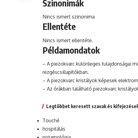
Szinonimák
Nincs ismert szinonima
Ellentéte
Nincs ismert ellentéte.
Példamondatok
– A piezokvarc különleges tulajdonságai mi
rezgéscsillapítókban.
– A piezokvarc kristályok képesek elektro
– Az órákban található piezokvarc kristályo
Legtöbbet keresett szavak és kifejezése
Touché
hospitálás
potamológia