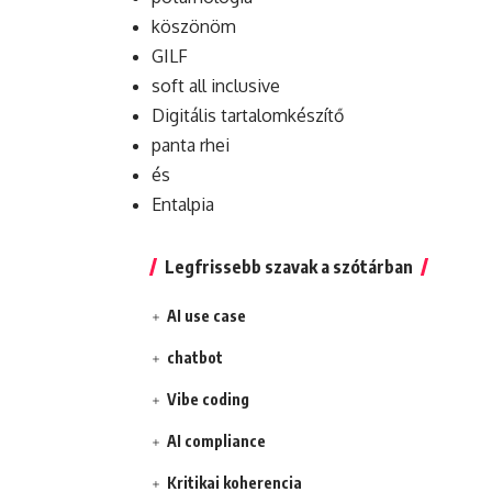
köszönöm
GILF
soft all inclusive
Digitális tartalomkészítő
panta rhei
és
Entalpia
Legfrissebb szavak a szótárban
AI use case
chatbot
Vibe coding
AI compliance
Kritikai koherencia