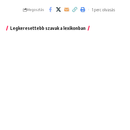
1 perc olvasás
Megosztás
Legkeresettebb szavak a lexikonban