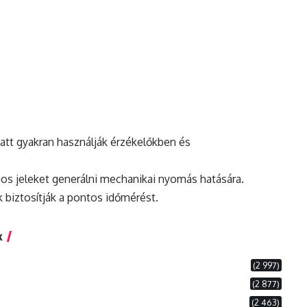
att gyakran használják érzékelőkben és
mos jeleket generálni mechanikai nyomás hatására.
k biztosítják a pontos időmérést.
k
(2 997)
(2 877)
(2 463)