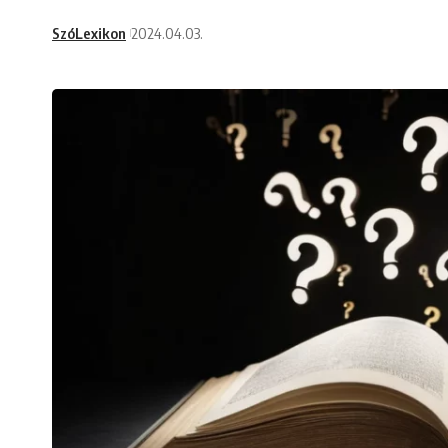
SzóLexikon
2024.04.03.