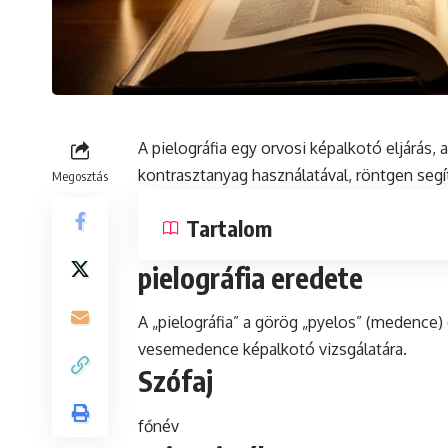
A pielográfia egy orvosi képalkotó eljárá
kontrasztanyag
használatával,
röntgen
segí
Megosztás
Tartalom
pielográfia eredete
A „pielográfia” a görög „pyelos” (medence) é
vesemedence képalkotó vizsgálatára.
Szófaj
főnév