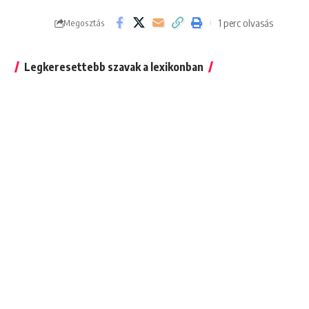
1 perc olvasás
Megosztás
Legkeresettebb szavak a lexikonban