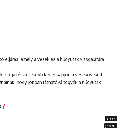
tó eljárás, amely a vesék és a húgyutak vizsgálatára
nek, hogy részletesebb képet kapjon a vesekövekről.
ználnak, hogy jobban láthatóvá tegyék a húgyutak
k
(2 997)
(2 878)