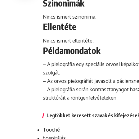
Szinonimák
Nincs ismert szinonima.
Ellentéte
Nincs ismert ellentéte.
Példamondatok
– A pielográfia egy speciális orvosi képalko
szolgál.
– Az orvos pielográfiát javasolt a páciens
– A pielográfia során kontrasztanyagot has
struktúráit a röntgenfelvételeken.
Legtöbbet keresett szavak és kifejezése
Touché
hospitálás