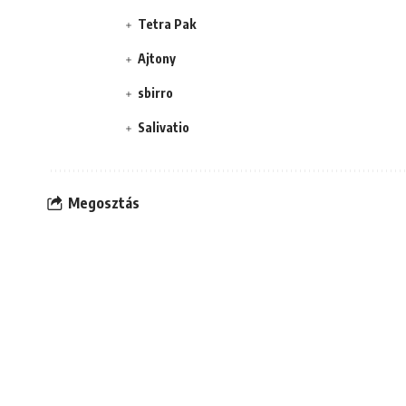
Tetra Pak
Ajtony
sbirro
Salivatio
Megosztás