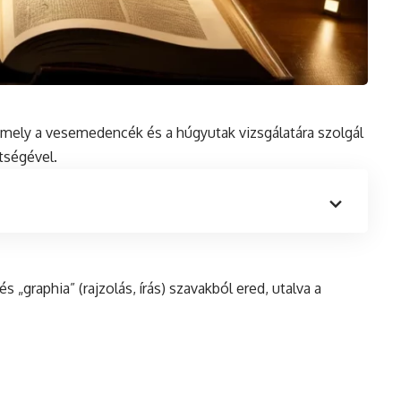
s, amely a vesemedencék
és
a húgyutak vizsgálatára szolgál
tségével.
s „graphia” (rajzolás, írás) szavakból ered, utalva a