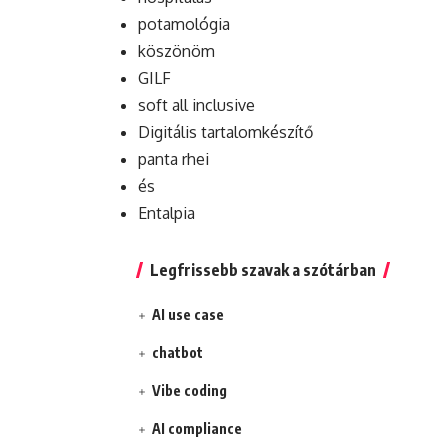
potamológia
köszönöm
GILF
soft all inclusive
Digitális tartalomkészítő
panta rhei
és
Entalpia
Legfrissebb szavak a szótárban
AI use case
chatbot
Vibe coding
AI compliance