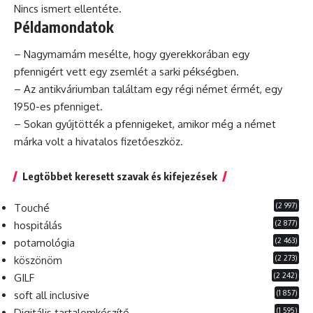
Nincs ismert ellentéte.
Példamondatok
– Nagymamám mesélte, hogy gyerekkorában egy
pfennigért vett egy zsemlét a sarki pékségben.
– Az antikváriumban találtam egy régi német érmét, egy
1950-es pfenniget.
– Sokan gyűjtötték a pfennigeket, amikor még a német
márka volt a hivatalos fizetőeszköz.
Legtöbbet keresett szavak és kifejezések
(2 997)
Touché
(2 877)
hospitálás
(2 463)
potamológia
(2 273)
köszönöm
(2 242)
GILF
(1 857)
soft all inclusive
(1 595)
Digitális tartalomkészítő