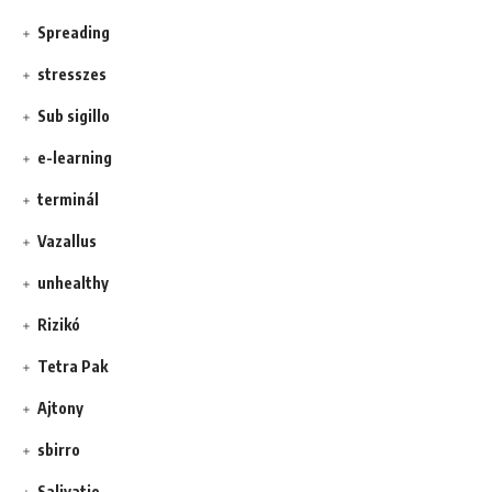
Spreading
stresszes
Sub sigillo
e-learning
terminál
Vazallus
unhealthy
Rizikó
Tetra Pak
Ajtony
sbirro
Salivatio