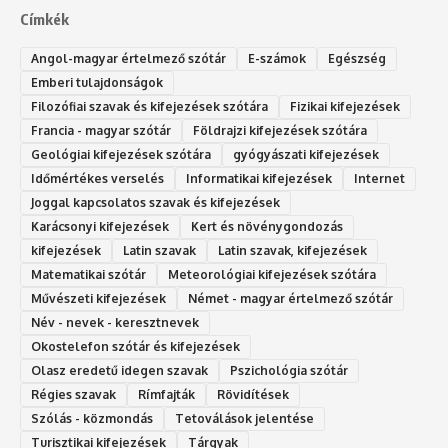
Címkék
Angol-magyar értelmező szótár
E-számok
Egészség
Emberi tulajdonságok
Filozófiai szavak és kifejezések szótára
Fizikai kifejezések
Francia - magyar szótár
Földrajzi kifejezések szótára
Geológiai kifejezések szótára
gyógyászati kifejezések
Időmértékes verselés
Informatikai kifejezések
Internet
Joggal kapcsolatos szavak és kifejezések
Karácsonyi kifejezések
Kert és növénygondozás
kifejezések
Latin szavak
Latin szavak, kifejezések
Matematikai szótár
Meteorológiai kifejezések szótára
Művészeti kifejezések
Német - magyar értelmező szótár
Név - nevek - keresztnevek
Okostelefon szótár és kifejezések
Olasz eredetű idegen szavak
Ps‮gólohciz‬ia s‮átóz‬r
Régies szavak
Rímfajták
Rövidítések
Szólás - közmondás
Tetoválások jelentése
Turisztikai kifejezések
Tárgyak