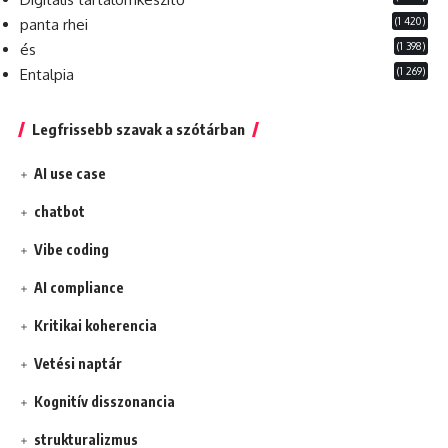
(1 420)
panta rhei
(1 398)
és
(1 269)
Entalpia
Legfrissebb szavak a szótárban
AI use case
chatbot
Vibe coding
AI compliance
Kritikai koherencia
Vetési naptár
Kognitív disszonancia
strukturalizmus