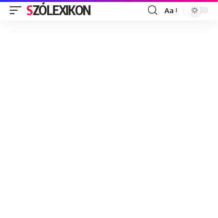
SZÓLEXIKON
Aa
Font
Resizer