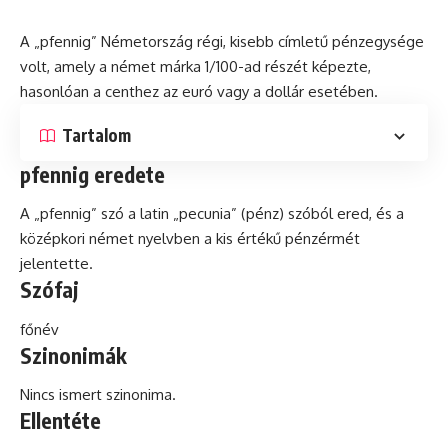
A „pfennig” Németország régi, kisebb címletű pénzegysége
volt, amely a német
márka
1/100-ad részét képezte,
hasonlóan a centhez az
euró
vagy a
dollár
esetében.
Tartalom
pfennig eredete
A „pfennig” szó a
latin
„pecunia” (pénz) szóból ered, és a
középkori német nyelvben a kis értékű pénzérmét
jelentette.
Szófaj
főnév
Szinonimák
Nincs ismert szinonima.
Ellentéte