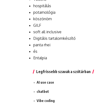
hospitálás
potamológia
köszönöm
GILF
soft all inclusive
Digitális tartalomkészítő
panta rhei
és
Entalpia
Legfrissebb szavak a szótárban
AI use case
chatbot
Vibe coding