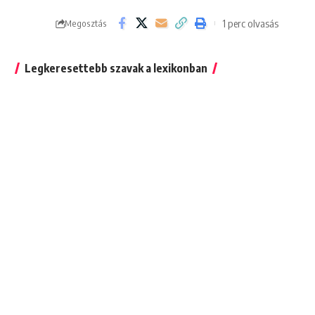
1 perc olvasás
Megosztás
Legkeresettebb szavak a lexikonban