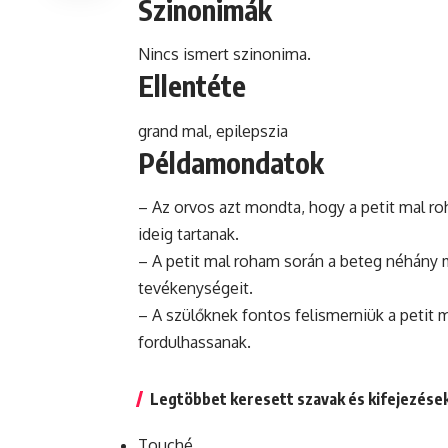
Szinonimák
Nincs ismert szinonima.
Ellentéte
grand mal
, epilepszia
Példamondatok
– Az orvos azt mondta, hogy a petit mal r
ideig tartanak.
– A petit mal roham során a beteg néhány m
tevékenységeit.
– A szülőknek fontos felismerniük a petit
fordulhassanak.
Legtöbbet keresett szavak és kifejezése
Touché