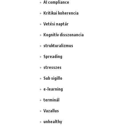
AI compliance
Kritikai koherencia
Vetési naptár
Kognitív disszonancia
strukturalizmus
Spreading
stresszes
Sub sigillo
e-learning
terminál
Vazallus
unhealthy