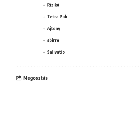
Rizikó
Tetra Pak
Ajtony
sbirro
Salivatio
Megosztás