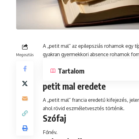
A „petit mal” az epilepsziás rohamok egy tí
gyakran gyermekkori absence rohamok for
Megosztás
Tartalom
petit mal eredete
A „petit mal” francia eredetű kifejezés, jel
ahol rövid eszméletvesztés történik.
Szófaj
Főnév.