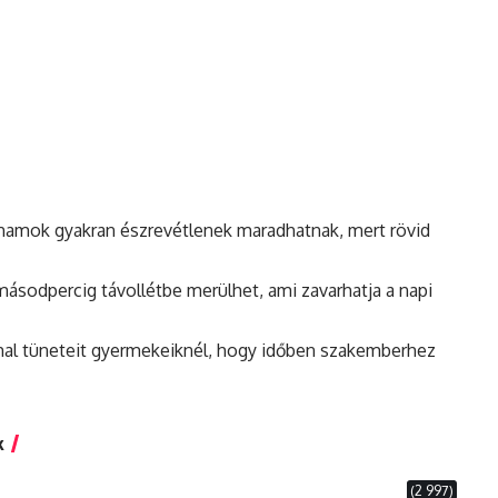
ohamok gyakran észrevétlenek maradhatnak, mert rövid
ásodpercig távollétbe merülhet, ami zavarhatja a napi
 mal tüneteit gyermekeiknél, hogy időben szakemberhez
k
(2 997)