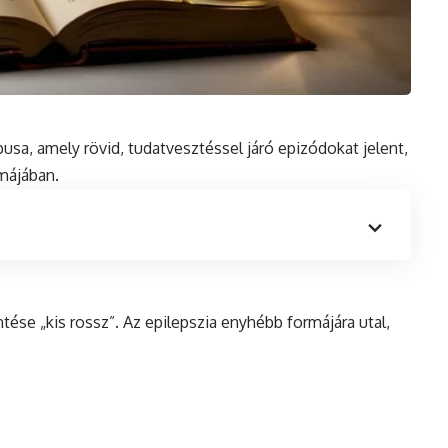
pusa, amely rövid, tudatvesztéssel járó epizódokat jelent,
májában.
entése „kis rossz”. Az
epilepszia
enyhébb formájára utal,