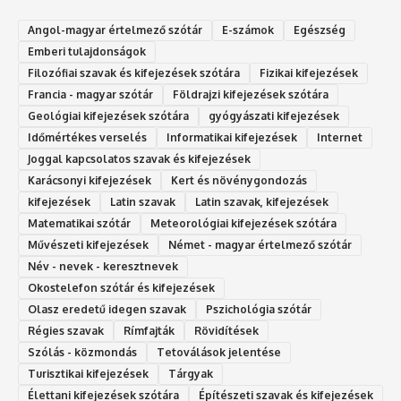
Angol-magyar értelmező szótár
E-számok
Egészség
Emberi tulajdonságok
Filozófiai szavak és kifejezések szótára
Fizikai kifejezések
Francia - magyar szótár
Földrajzi kifejezések szótára
Geológiai kifejezések szótára
gyógyászati kifejezések
Időmértékes verselés
Informatikai kifejezések
Internet
Joggal kapcsolatos szavak és kifejezések
Karácsonyi kifejezések
Kert és növénygondozás
kifejezések
Latin szavak
Latin szavak, kifejezések
Matematikai szótár
Meteorológiai kifejezések szótára
Művészeti kifejezések
Német - magyar értelmező szótár
Név - nevek - keresztnevek
Okostelefon szótár és kifejezések
Olasz eredetű idegen szavak
Ps‮gólohciz‬ia s‮átóz‬r
Régies szavak
Rímfajták
Rövidítések
Szólás - közmondás
Tetoválások jelentése
Turisztikai kifejezések
Tárgyak
Élettani kifejezések szótára
Építészeti szavak és kifejezések