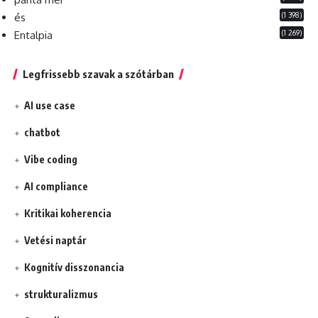
(1 398)
és
(1 269)
Entalpia
Legfrissebb szavak a szótárban
AI use case
chatbot
Vibe coding
AI compliance
Kritikai koherencia
Vetési naptár
Kognitív disszonancia
strukturalizmus