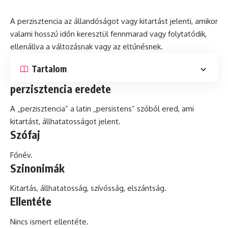
A perzisztencia az állandóságot vagy kitartást jelenti, amikor
valami hosszú időn keresztül fennmarad vagy folytatódik,
ellenállva a változásnak vagy az eltűnésnek.
Tartalom
perzisztencia eredete
A „perzisztencia” a
latin
„persistens” szóból ered, ami
kitartást, állhatatosságot jelent.
Szófaj
Főnév.
Szinonimák
Kitartás, állhatatosság, szívósság, elszántság.
Ellentéte
Nincs ismert ellentéte.