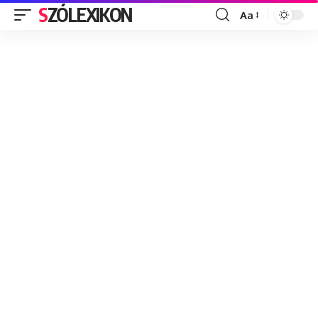
SZÓLEXIKON
Aa
Font
Resizer