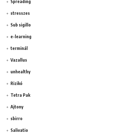
Spreading
stresszes
Sub sigillo
e-learning
terminál
Vazallus
unhealthy
Rizikó
Tetra Pak
Ajtony
sbirro
Salivatio