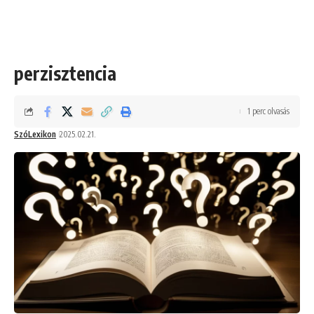
perzisztencia
1 perc olvasás
SzóLexikon
2025.02.21.