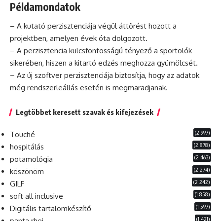
Példamondatok
– A kutató perzisztenciája végül áttörést hozott a
projektben, amelyen évek óta dolgozott.
– A perzisztencia kulcsfontosságú tényező a sportolók
sikerében, hiszen a kitartó edzés meghozza gyümölcsét.
– Az új
szoftver
perzisztenciája biztosítja, hogy az adatok
még rendszerleállás esetén is megmaradjanak.
Legtöbbet keresett szavak és kifejezések
(2 997)
Touché
(2 878)
hospitálás
(2 463)
potamológia
(2 274)
köszönöm
(2 242)
GILF
(1 858)
soft all inclusive
(1 597)
Digitális tartalomkészítő
(1 421)
panta rhei