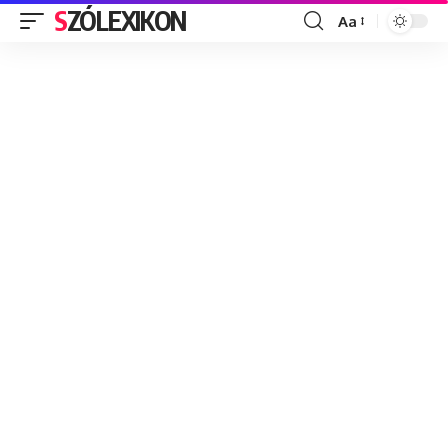
SZÓLEXIKON
Aa
Font
Resizer