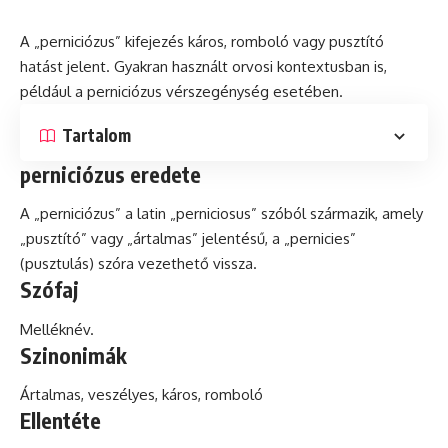
A „perniciózus” kifejezés káros, romboló vagy pusztító
hatást jelent. Gyakran használt orvosi
kontextusban
is,
például a perniciózus vérszegénység esetében.
Tartalom
perniciózus eredete
A „perniciózus” a
latin
„perniciosus” szóból származik, amely
„pusztító” vagy „ártalmas” jelentésű, a „pernicies”
(pusztulás) szóra vezethető vissza.
Szófaj
Melléknév.
Szinonimák
Ártalmas, veszélyes, káros, romboló
Ellentéte