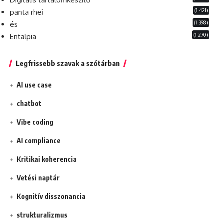
(1 421)
panta rhei
(1 398)
és
(1 270)
Entalpia
Legfrissebb szavak a szótárban
AI use case
chatbot
Vibe coding
AI compliance
Kritikai koherencia
Vetési naptár
Kognitív disszonancia
strukturalizmus