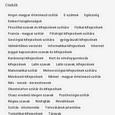
Címkék
Angol-magyar értelmező szótár
E-számok
Egészség
Emberi tulajdonságok
Filozófiai szavak és kifejezések szótára
Fizikai kifejezések
Francia - magyar szótár
Földrajzi kifejezések szótára
Geológiai kifejezések szótára
gyógyászati kifejezések
Időmértékes verselés
Informatikai kifejezések
Internet
Joggal kapcsolatos szavak és kifejezések
Karácsonyi kifejezések
Kert és növénygondozás
kifejezések
Latin szavak
Latin szavak, kifejezések
Matematikai szótár
Meteorológiai kifejezések szótára
Művészeti kifejezések
Német - magyar értelmező szótár
Név - nevek - keresztnevek
Okostelefon szótár és kifejezések
Olasz eredetű idegen szavak
Ps‮gólohciz‬ia s‮átóz‬r
Régies szavak
Rímfajták
Rövidítések
Szólás - közmondás
Tetoválások jelentése
Turisztikai kifejezések
Tárgyak