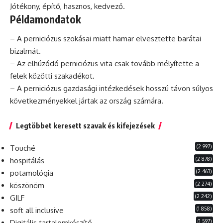
Jótékony, építő, hasznos, kedvező.
Példamondatok
– A perniciózus szokásai miatt hamar elvesztette barátai
bizalmát.
– Az elhúzódó perniciózus vita
csak
tovább mélyítette a
felek közötti szakadékot.
– A perniciózus gazdasági intézkedések hosszú távon súlyos
következményekkel jártak az ország számára.
Legtöbbet keresett szavak és kifejezések
(2 997)
Touché
(2 878)
hospitálás
(2 463)
potamológia
(2 274)
köszönöm
(2 242)
GILF
(1 858)
soft all inclusive
(1 597)
Digitális tartalomkészítő