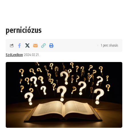
perniciózus
1 perc olvasás
SzóLexikon
2024.02.21.