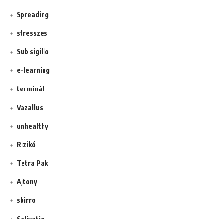
Spreading
stresszes
Sub sigillo
e-learning
terminál
Vazallus
unhealthy
Rizikó
Tetra Pak
Ajtony
sbirro
Salivatio