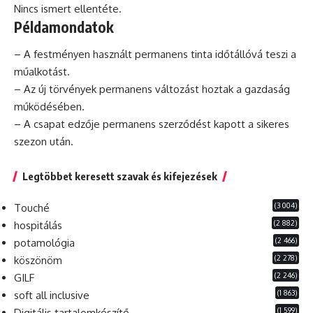
Nincs ismert ellentéte.
Példamondatok
– A festményen használt
permanens
tinta időtállóvá teszi a
műalkotást.
– Az új törvények permanens változást hoztak a gazdaság
működésében.
– A csapat edzője permanens szerződést kapott a sikeres
szezon után.
Legtöbbet keresett szavak és kifejezések
(3 004)
Touché
(2 882)
hospitálás
(2 466)
potamológia
(2 278)
köszönöm
(2 246)
GILF
(1 863)
soft all inclusive
(1 599)
Digitális tartalomkészítő