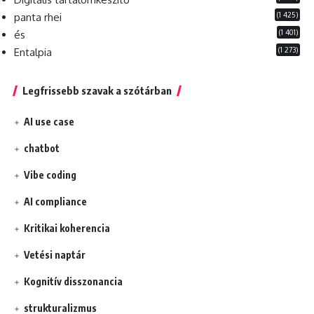
(1 425)
panta rhei
(1 401)
és
(1 273)
Entalpia
Legfrissebb szavak a szótárban
AI use case
chatbot
Vibe coding
AI compliance
Kritikai koherencia
Vetési naptár
Kognitív disszonancia
strukturalizmus