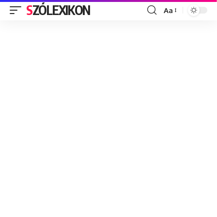
SZÓLEXIKON
Aa
Font
Resizer