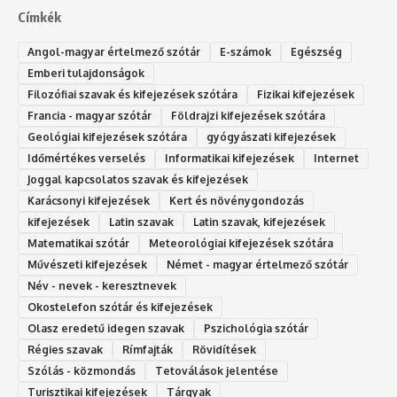
Címkék
Angol-magyar értelmező szótár
E-számok
Egészség
Emberi tulajdonságok
Filozófiai szavak és kifejezések szótára
Fizikai kifejezések
Francia - magyar szótár
Földrajzi kifejezések szótára
Geológiai kifejezések szótára
gyógyászati kifejezések
Időmértékes verselés
Informatikai kifejezések
Internet
Joggal kapcsolatos szavak és kifejezések
Karácsonyi kifejezések
Kert és növénygondozás
kifejezések
Latin szavak
Latin szavak, kifejezések
Matematikai szótár
Meteorológiai kifejezések szótára
Művészeti kifejezések
Német - magyar értelmező szótár
Név - nevek - keresztnevek
Okostelefon szótár és kifejezések
Olasz eredetű idegen szavak
Ps‮gólohciz‬ia s‮átóz‬r
Régies szavak
Rímfajták
Rövidítések
Szólás - közmondás
Tetoválások jelentése
Turisztikai kifejezések
Tárgyak