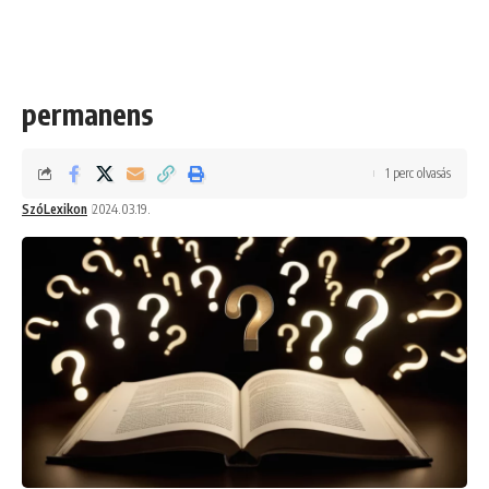
permanens
1 perc olvasás
SzóLexikon
2024.03.19.