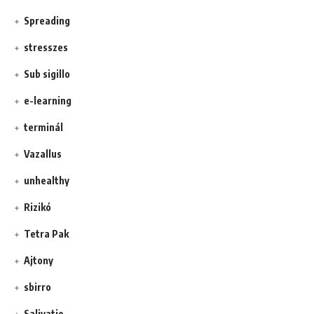
Spreading
stresszes
Sub sigillo
e-learning
terminál
Vazallus
unhealthy
Rizikó
Tetra Pak
Ajtony
sbirro
Salivatio