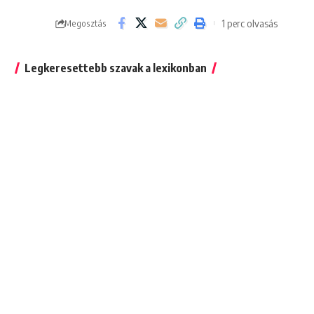
1 perc olvasás
Megosztás
Legkeresettebb szavak a lexikonban