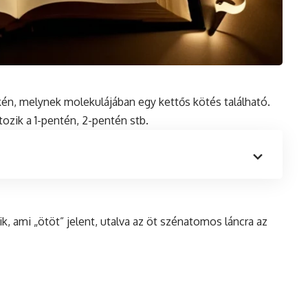
kén
, melynek molekulájában egy kettős kötés található.
ozik a 1-pentén, 2-pentén stb.
, ami „ötöt” jelent, utalva az öt szénatomos láncra az