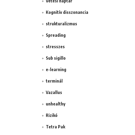
Vetési naptár
Kognitív disszonancia
strukturalizmus
Spreading
stresszes
Sub sigillo
e-learning
terminál
Vazallus
unhealthy
Rizikó
Tetra Pak