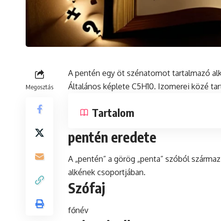
A pentén egy öt szénatomot tartalmazó
al
Általános képlete C5H10. Izomerei közé tart
Megosztás
Tartalom
pentén eredete
A „pentén” a görög „penta” szóból származik
alkének csoportjában.
Szófaj
főnév