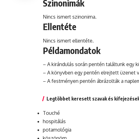
Szinonimák
Nincs ismert szinonima.
Ellentéte
Nincs ismert ellentéte.
Példamondatok
– A kirándulás során pentén találtunk egy 
– A könyvben egy pentén elrejtett üzenet v
– A festményen pentén ábrázolták a naplem
Legtöbbet keresett szavak és kifejezése
Touché
hospitálás
potamológia
köszönöm