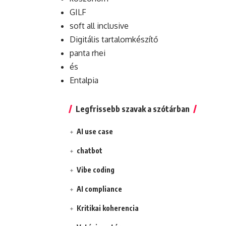
GILF
soft all inclusive
Digitális tartalomkészítő
panta rhei
és
Entalpia
Legfrissebb szavak a szótárban
AI use case
chatbot
Vibe coding
AI compliance
Kritikai koherencia