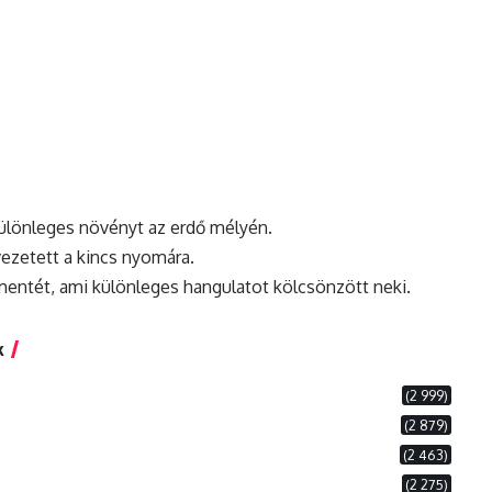
különleges növényt az erdő mélyén.
ezetett a kincs nyomára.
entét, ami különleges hangulatot kölcsönzött neki.
k
(2 999)
(2 879)
(2 463)
(2 275)