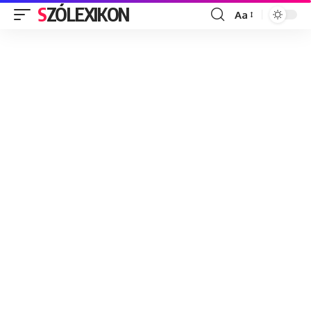
SZÓLEXIKON
Aa
Font
Resizer