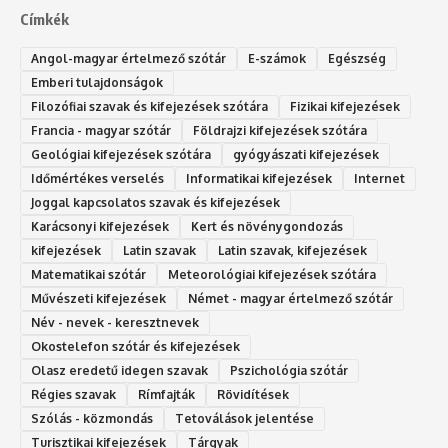
Címkék
Angol-magyar értelmező szótár
E-számok
Egészség
Emberi tulajdonságok
Filozófiai szavak és kifejezések szótára
Fizikai kifejezések
Francia - magyar szótár
Földrajzi kifejezések szótára
Geológiai kifejezések szótára
gyógyászati kifejezések
Időmértékes verselés
Informatikai kifejezések
Internet
Joggal kapcsolatos szavak és kifejezések
Karácsonyi kifejezések
Kert és növénygondozás
kifejezések
Latin szavak
Latin szavak, kifejezések
Matematikai szótár
Meteorológiai kifejezések szótára
Művészeti kifejezések
Német - magyar értelmező szótár
Név - nevek - keresztnevek
Okostelefon szótár és kifejezések
Olasz eredetű idegen szavak
Ps‮gólohciz‬ia s‮átóz‬r
Régies szavak
Rímfajták
Rövidítések
Szólás - közmondás
Tetoválások jelentése
Turisztikai kifejezések
Tárgyak