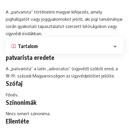
A „patvarista” történelmi magyar kifejezés, amely
joghallgatót vagy joggyakornokot jelölt, aki jogi tanulmányai
során gyakorlati tapasztalatot szerzett bíróságokon vagy
ügyvédi irodákban.
Tartalom
patvarista eredete
A „patvarista” a
latin
„advocatus” (ügyvéd) szóból ered, a
18-19. századi Magyarországon az ügyvédjelöltet jelölte.
Szófaj
Főnév.
Szinonimák
Nincs ismert szinonima.
Ellentéte