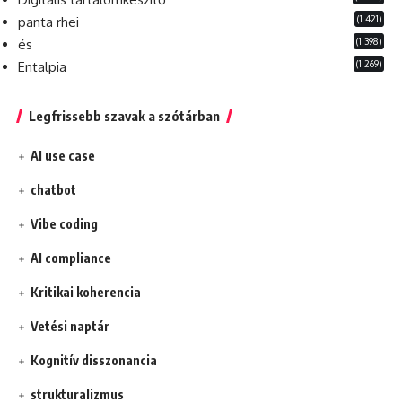
(1 421)
panta rhei
(1 398)
és
(1 269)
Entalpia
Legfrissebb szavak a szótárban
AI use case
chatbot
Vibe coding
AI compliance
Kritikai koherencia
Vetési naptár
Kognitív disszonancia
strukturalizmus