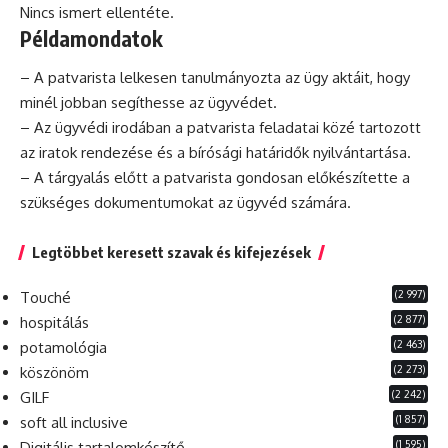
Nincs ismert ellentéte.
Példamondatok
– A patvarista lelkesen tanulmányozta az ügy aktáit, hogy
minél jobban segíthesse az ügyvédet.
– Az ügyvédi irodában a patvarista feladatai közé tartozott
az iratok rendezése és a bírósági határidők nyilvántartása.
– A tárgyalás előtt a patvarista gondosan előkészítette a
szükséges dokumentumokat az ügyvéd számára.
Legtöbbet keresett szavak és kifejezések
(2 997)
Touché
(2 877)
hospitálás
(2 463)
potamológia
(2 273)
köszönöm
(2 242)
GILF
(1 857)
soft all inclusive
(1 595)
Digitális tartalomkészítő