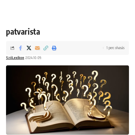
patvarista
1 perc olvasás
SzóLexikon
2024.10.09.