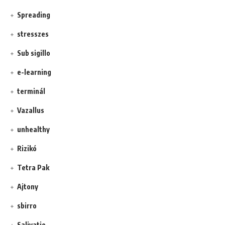
Spreading
stresszes
Sub sigillo
e-learning
terminál
Vazallus
unhealthy
Rizikó
Tetra Pak
Ajtony
sbirro
Salivatio