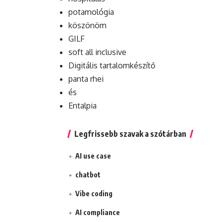
potamológia
köszönöm
GILF
soft all inclusive
Digitális tartalomkészítő
panta rhei
és
Entalpia
Legfrissebb szavak a szótárban
AI use case
chatbot
Vibe coding
AI compliance