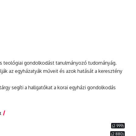
at és teológiai gondolkodást tanulmányozó tudományág.
álják az egyházatyák műveit és azok hatását a keresztény
ntárgy segíti a hallgatókat a korai egyházi gondolkodás
k
(2 999)
(2 880)