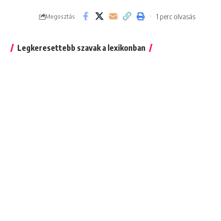
1 perc olvasás
Megosztás
Legkeresettebb szavak a lexikonban