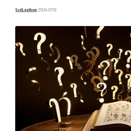
SzóLexikon
2024.07.13.