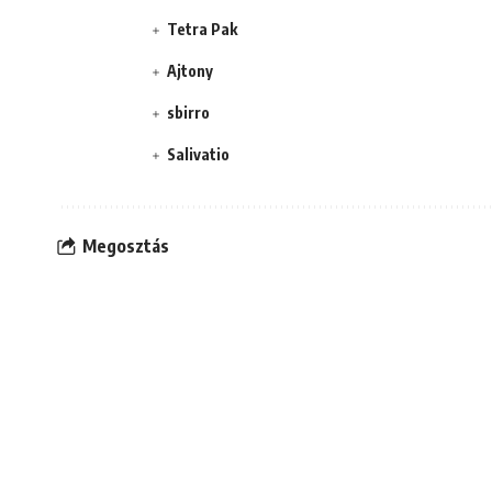
Tetra Pak
Ajtony
sbirro
Salivatio
Megosztás