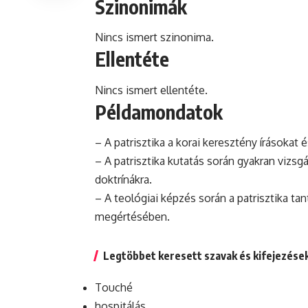
Szinonimák
Nincs ismert szinonima.
Ellentéte
Nincs ismert ellentéte.
Példamondatok
– A patrisztika a korai keresztény írások
– A patrisztika kutatás során gyakran vizsg
doktrínákra.
– A teológiai képzés során a patrisztika ta
megértésében.
Legtöbbet keresett szavak és kifejezése
Touché
hospitálás