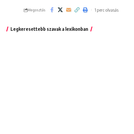
1 perc olvasás
Megosztás
Legkeresettebb szavak a lexikonban