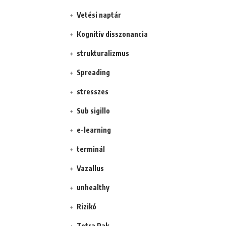
Vetési naptár
Kognitív disszonancia
strukturalizmus
Spreading
stresszes
Sub sigillo
e-learning
terminál
Vazallus
unhealthy
Rizikó
Tetra Pak