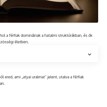
hol a férfiak dominálnak a hatalmi struktúrákban,
és
ők
özösségi életben.
l ered, ami „atyai uralmat” jelent, utalva a férfiak
an.