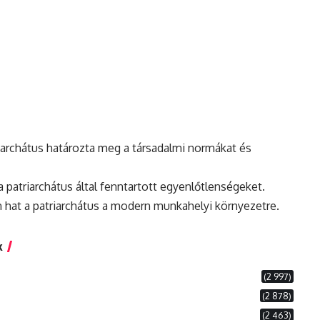
iarchátus határozta meg a társadalmi normákat és
 patriarchátus által fenntartott egyenlőtlenségeket.
n
hat a patriarchátus a
modern
munkahelyi környezetre.
k
(2 997)
(2 878)
(2 463)