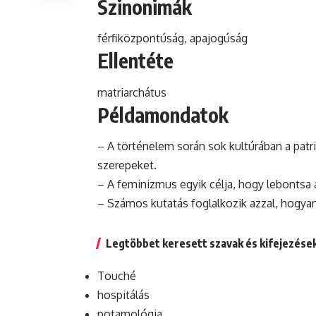
Szinonimák
férfiközpontúság, apajogúság
Ellentéte
matriarchátus
Példamondatok
– A történelem során sok kultúrában a patr
szerepeket.
– A feminizmus egyik célja, hogy lebontsa a
– Számos kutatás foglalkozik azzal,
hogya
Legtöbbet keresett szavak és kifejezése
Touché
hospitálás
potamológia