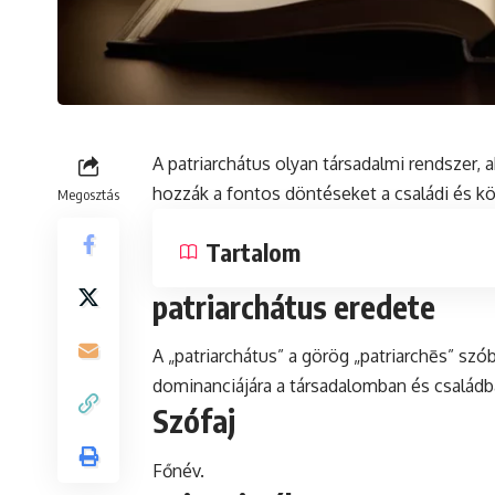
A
patriarchátus
olyan társadalmi rendszer, a
hozzák a fontos döntéseket a családi és k
Megosztás
Tartalom
patriarchátus eredete
A „patriarchátus” a görög „patriarchēs” szóbó
dominanciájára a társadalomban és családb
Szófaj
Főnév.