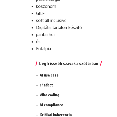
köszönöm
GILF
soft all inclusive
Digitális tartalomkészítő
panta rhei
és
Entalpia
Legfrissebb szavak a szótárban
AI use case
chatbot
Vibe coding
AI compliance
Kritikai koherencia