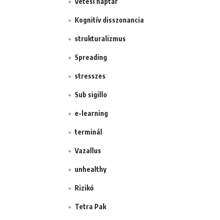
Vetési naptár
Kognitív disszonancia
strukturalizmus
Spreading
stresszes
Sub sigillo
e-learning
terminál
Vazallus
unhealthy
Rizikó
Tetra Pak