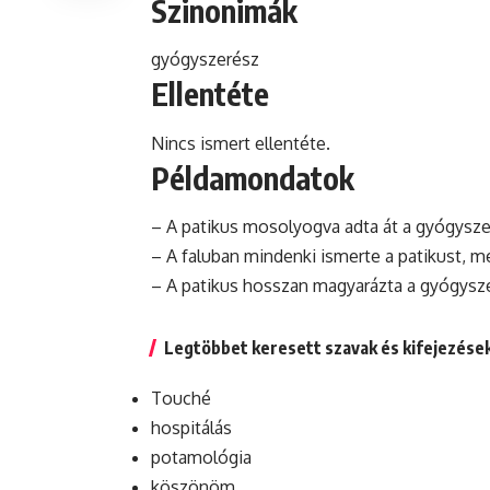
Szinonimák
gyógyszerész
Ellentéte
Nincs ismert ellentéte.
Példamondatok
– A patikus mosolyogva adta át a gyógysze
– A faluban mindenki ismerte a patikust, me
– A patikus hosszan magyarázta a gyógyszer
Legtöbbet keresett szavak és kifejezése
Touché
hospitálás
potamológia
köszönöm