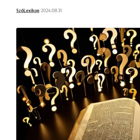
SzóLexikon
2024.08.31.