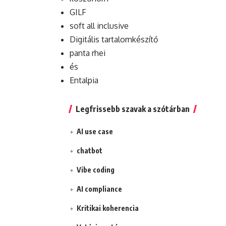
GILF
soft all inclusive
Digitális tartalomkészítő
panta rhei
és
Entalpia
Legfrissebb szavak a szótárban
AI use case
chatbot
Vibe coding
AI compliance
Kritikai koherencia