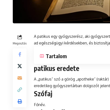
A patikus egy gyógyszerész, aki gyógyszer
ad egészségügyi kérdésekben, és biztosítj
Megosztás
Tartalom
patikus eredete
A „patikus”
szó
a görög „apotheke” (raktár)
eredetileg gyógyszertárban dolgozót jelent
Szófaj
Főnév.