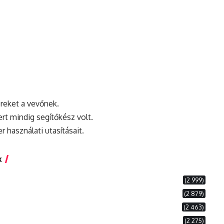
reket a vevőnek.
rt mindig segítőkész volt.
 használati utasításait.
k
(2 999)
(2 879)
(2 463)
(2 275)