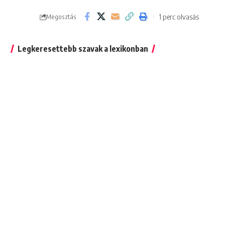
1 perc olvasás
Megosztás
Legkeresettebb szavak a lexikonban