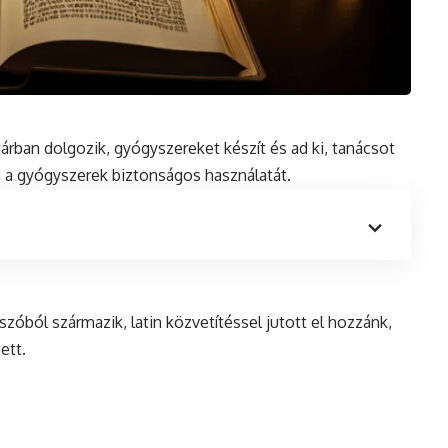
tárban dolgozik, gyógyszereket készít
és
ad ki, tanácsot
a a gyógyszerek biztonságos használatát.
 szóból származik,
latin
közvetítéssel jutott el hozzánk,
ett.