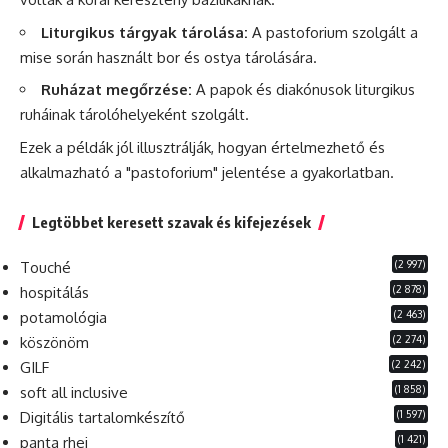
Liturgikus tárgyak tárolása:
A pastoforium szolgált a
mise során használt bor és ostya tárolására.
Ruházat megőrzése:
A papok és diakónusok liturgikus
ruháinak tárolóhelyeként szolgált.
Ezek a példák jól illusztrálják,
hogyan
értelmezhető és
alkalmazható a "pastoforium" jelentése a gyakorlatban.
Legtöbbet keresett szavak és kifejezések
(2 997)
Touché
(2 878)
hospitálás
(2 463)
potamológia
(2 274)
köszönöm
(2 242)
GILF
(1 858)
soft all inclusive
(1 597)
Digitális tartalomkészítő
(1 421)
panta rhei