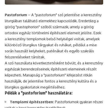
Pastoforium
– A "pastoforium"
szó
jelentése a keresztény
liturgiában található elemekhez kapcsolódik. Eredetileg a
görög "pastophorion" szóból származik, amely a görög
ortodox egyház történelmi építészeti elemeit jelölte. Ezek
a keresztény templomok belső helyiségei voltak, amelyek
különböző liturgikus tárgyakat és ruhákat, például a mise
során használt kelyheket, paténákat és egyéb szakrális
felszereléseket tároltak.
A szó használata következtetésként bővült, és a keresztény
egyházak berendezéseinek, építészeti elemeinek részét
képezheti. Manapság a "pastoforium" kifejezést ritkán
használják, de jelentése fontos a keresztény
kultúra
és a
liturgikus gyakorlatok megértéséhez.
Példák a "pastoforium" használatára:
Templomi építészetben:
Pastoforiumok gyakran részei
voltak a korai keresztény bazilikáknak.