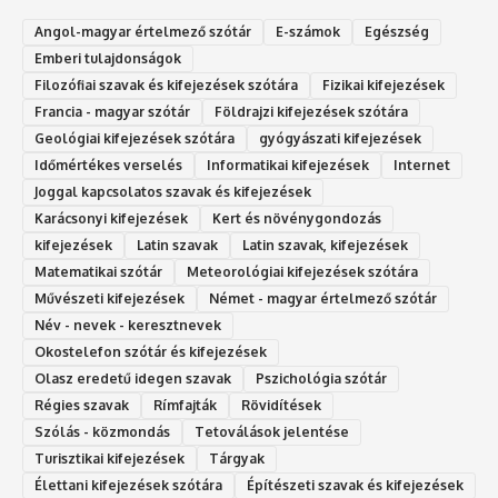
Angol-magyar értelmező szótár
E-számok
Egészség
Emberi tulajdonságok
Filozófiai szavak és kifejezések szótára
Fizikai kifejezések
Francia - magyar szótár
Földrajzi kifejezések szótára
Geológiai kifejezések szótára
gyógyászati kifejezések
Időmértékes verselés
Informatikai kifejezések
Internet
Joggal kapcsolatos szavak és kifejezések
Karácsonyi kifejezések
Kert és növénygondozás
kifejezések
Latin szavak
Latin szavak, kifejezések
Matematikai szótár
Meteorológiai kifejezések szótára
Művészeti kifejezések
Német - magyar értelmező szótár
Név - nevek - keresztnevek
Okostelefon szótár és kifejezések
Olasz eredetű idegen szavak
Ps‮gólohciz‬ia s‮átóz‬r
Régies szavak
Rímfajták
Rövidítések
Szólás - közmondás
Tetoválások jelentése
Turisztikai kifejezések
Tárgyak
Élettani kifejezések szótára
Építészeti szavak és kifejezések