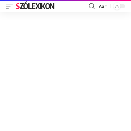
SZÓLEXIKON
Aa
Font
Resizer