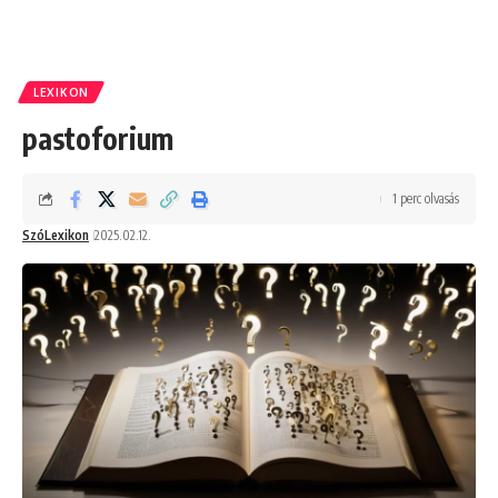
LEXIKON
pastoforium
1 perc olvasás
SzóLexikon
2025.02.12.