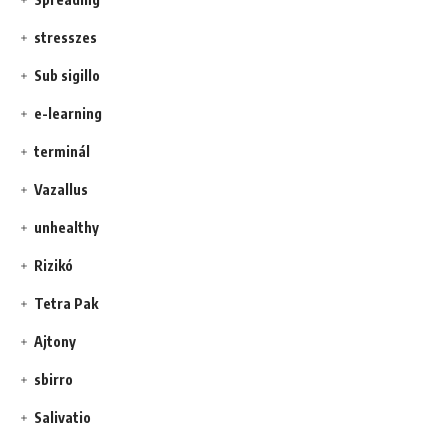
stresszes
Sub sigillo
e-learning
terminál
Vazallus
unhealthy
Rizikó
Tetra Pak
Ajtony
sbirro
Salivatio