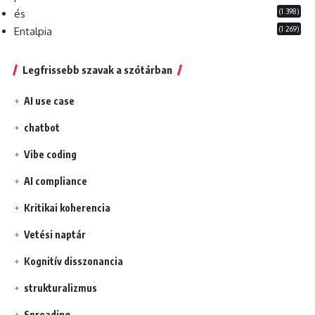
(1 398)
és
(1 269)
Entalpia
Legfrissebb szavak a szótárban
AI use case
chatbot
Vibe coding
AI compliance
Kritikai koherencia
Vetési naptár
Kognitív disszonancia
strukturalizmus
Spreading