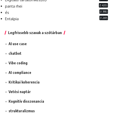
(1 420)
panta rhei
(1 398)
és
(1 269)
Entalpia
Legfrissebb szavak a szótárban
AI use case
chatbot
Vibe coding
AI compliance
Kritikai koherencia
Vetési naptár
Kognitív disszonancia
strukturalizmus