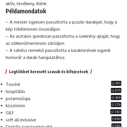
aktív
, tevékeny, élénk
Példamondatok
– A mester ügyesen passzította a
puzzle
darabjait, hogy a
kép tökéletesen összeálljon.
– Az asztalos gondosan passzította a szekrény ajtaját, hogy
az zökkenőmentesen záródjon.
– A színész remekül passzította a karakterének egyedi
humorát a darab hangulatához.
Legtöbbet keresett szavak és kifejezések
(2 997)
Touché
(2 877)
hospitálás
(2 463)
potamológia
(2 273)
köszönöm
(2 242)
GILF
(1 856)
soft all inclusive
(1 594)
Digitális tartalomkészítő