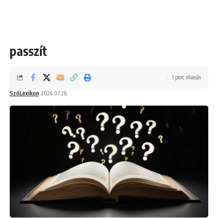
passzít
1 perc olvasás
SzóLexikon
2024.07.26.