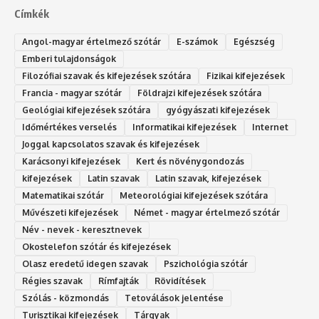
Címkék
Angol-magyar értelmező szótár
E-számok
Egészség
Emberi tulajdonságok
Filozófiai szavak és kifejezések szótára
Fizikai kifejezések
Francia - magyar szótár
Földrajzi kifejezések szótára
Geológiai kifejezések szótára
gyógyászati kifejezések
Időmértékes verselés
Informatikai kifejezések
Internet
Joggal kapcsolatos szavak és kifejezések
Karácsonyi kifejezések
Kert és növénygondozás
kifejezések
Latin szavak
Latin szavak, kifejezések
Matematikai szótár
Meteorológiai kifejezések szótára
Művészeti kifejezések
Német - magyar értelmező szótár
Név - nevek - keresztnevek
Okostelefon szótár és kifejezések
Olasz eredetű idegen szavak
Ps‮gólohciz‬ia s‮átóz‬r
Régies szavak
Rímfajták
Rövidítések
Szólás - közmondás
Tetoválások jelentése
Turisztikai kifejezések
Tárgyak