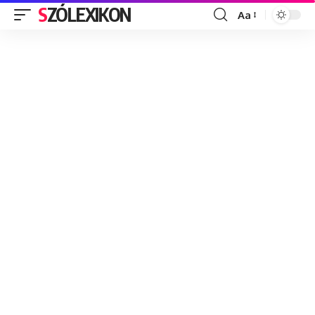
SZÓLEXIKON
Aa
Font
Resizer