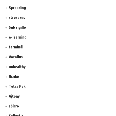
Spreading
stresszes
Sub sigillo
e-learning
terminál
Vazallus
unhealthy
Rizikó
Tetra Pak
Ajtony
sbirro
Salivatio