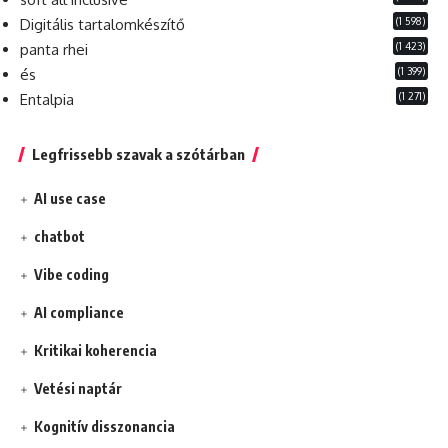
(1 598)
Digitális tartalomkészítő
(1 423)
panta rhei
(1 399)
és
(1 271)
Entalpia
Legfrissebb szavak a szótárban
AI use case
chatbot
Vibe coding
AI compliance
Kritikai koherencia
Vetési naptár
Kognitív disszonancia