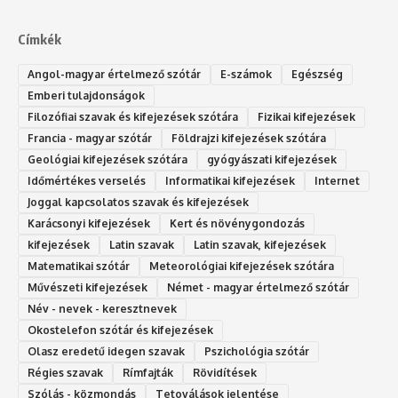
Címkék
Angol-magyar értelmező szótár
E-számok
Egészség
Emberi tulajdonságok
Filozófiai szavak és kifejezések szótára
Fizikai kifejezések
Francia - magyar szótár
Földrajzi kifejezések szótára
Geológiai kifejezések szótára
gyógyászati kifejezések
Időmértékes verselés
Informatikai kifejezések
Internet
Joggal kapcsolatos szavak és kifejezések
Karácsonyi kifejezések
Kert és növénygondozás
kifejezések
Latin szavak
Latin szavak, kifejezések
Matematikai szótár
Meteorológiai kifejezések szótára
Művészeti kifejezések
Német - magyar értelmező szótár
Név - nevek - keresztnevek
Okostelefon szótár és kifejezések
Olasz eredetű idegen szavak
Ps‮gólohciz‬ia s‮átóz‬r
Régies szavak
Rímfajták
Rövidítések
Szólás - közmondás
Tetoválások jelentése