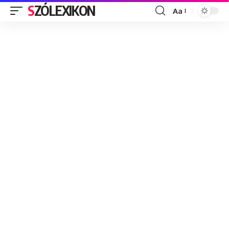
SZÓLEXIKON
Aa
Font
Resizer