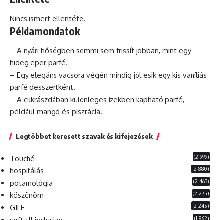
Nincs ismert ellentéte.
Példamondatok
– A nyári hőségben semmi sem frissít jobban, mint egy
hideg eper parfé.
– Egy
elegáns
vacsora végén mindig jól esik egy kis vaníliás
parfé desszertként.
– A cukrászdában különleges ízekben kapható parfé,
például
mangó
és pisztácia.
Legtöbbet keresett szavak és kifejezések
(2 999)
Touché
(2 880)
hospitálás
(2 463)
potamológia
(2 275)
köszönöm
(2 245)
GILF
(1 862)
soft all inclusive