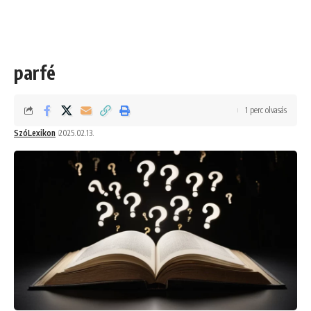
parfé
1 perc olvasás
SzóLexikon
2025.02.13.