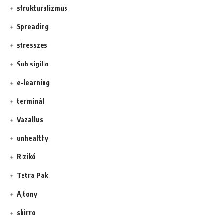
strukturalizmus
Spreading
stresszes
Sub sigillo
e-learning
terminál
Vazallus
unhealthy
Rizikó
Tetra Pak
Ajtony
sbirro