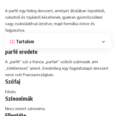
A parfé egy hideg
desszert
, amelyet általában tejszínből,
cukorból és tojásból készítenek, gyakran gyümölcsökkel
vagy csokoládéval ízesítve, majd formába öntve és
fagyasztva.
Tartalom
parfé eredete
A „parfé” szó a francia „parfait” szóból származik, ami
„tökéleteset” jelent. Eredetileg egy fagylaltalapú desszert
neve volt Franciaországban.
Szófaj
Főnév.
Szinonimák
Nincs ismert szinonima.
Ellentéte