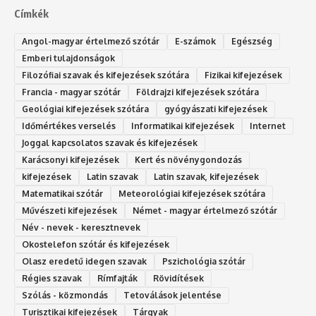
Címkék
Angol-magyar értelmező szótár
E-számok
Egészség
Emberi tulajdonságok
Filozófiai szavak és kifejezések szótára
Fizikai kifejezések
Francia - magyar szótár
Földrajzi kifejezések szótára
Geológiai kifejezések szótára
gyógyászati kifejezések
Időmértékes verselés
Informatikai kifejezések
Internet
Joggal kapcsolatos szavak és kifejezések
Karácsonyi kifejezések
Kert és növénygondozás
kifejezések
Latin szavak
Latin szavak, kifejezések
Matematikai szótár
Meteorológiai kifejezések szótára
Művészeti kifejezések
Német - magyar értelmező szótár
Név - nevek - keresztnevek
Okostelefon szótár és kifejezések
Olasz eredetű idegen szavak
Ps‮gólohciz‬ia s‮átóz‬r
Régies szavak
Rímfajták
Rövidítések
Szólás - közmondás
Tetoválások jelentése
Turisztikai kifejezések
Tárgyak