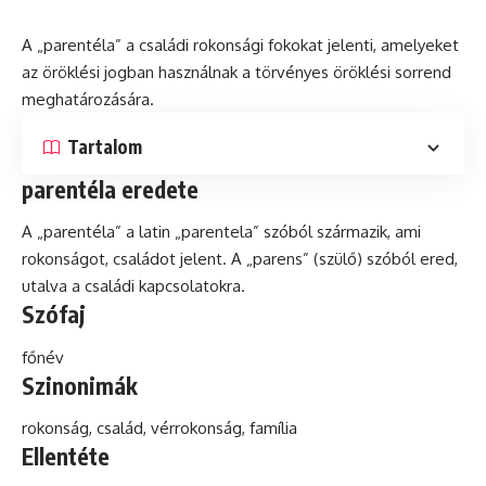
A „parentéla” a családi rokonsági fokokat jelenti, amelyeket
az öröklési jogban használnak a törvényes öröklési sorrend
meghatározására.
Tartalom
parentéla eredete
A „parentéla” a
latin
„parentela” szóból származik, ami
rokonságot, családot jelent. A „parens” (szülő) szóból ered,
utalva a családi kapcsolatokra.
Szófaj
főnév
Szinonimák
rokonság, család, vérrokonság,
família
Ellentéte