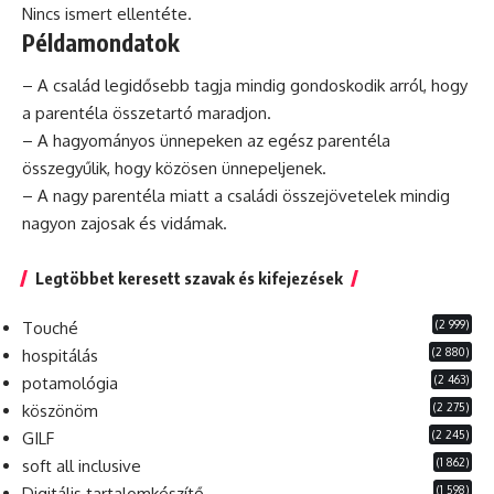
Nincs ismert ellentéte.
Példamondatok
– A család legidősebb tagja mindig gondoskodik arról, hogy
a parentéla összetartó maradjon.
– A hagyományos ünnepeken az egész parentéla
összegyűlik, hogy közösen ünnepeljenek.
– A nagy parentéla miatt a családi összejövetelek mindig
nagyon zajosak
és
vidámak.
Legtöbbet keresett szavak és kifejezések
(2 999)
Touché
(2 880)
hospitálás
(2 463)
potamológia
(2 275)
köszönöm
(2 245)
GILF
(1 862)
soft all inclusive
(1 598)
Digitális tartalomkészítő