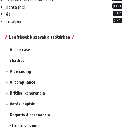
(1 423)
panta rhei
(1 399)
és
(1 271)
Entalpia
Legfrissebb szavak a szótárban
AI use case
chatbot
Vibe coding
AI compliance
Kritikai koherencia
Vetési naptár
Kognitív disszonancia
strukturalizmus