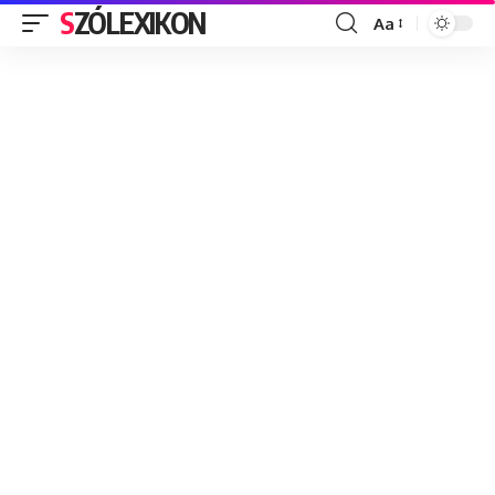
SZÓLEXIKON
Aa
Font
Resizer