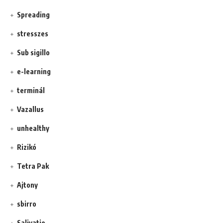
Spreading
stresszes
Sub sigillo
e-learning
terminál
Vazallus
unhealthy
Rizikó
Tetra Pak
Ajtony
sbirro
Salivatio