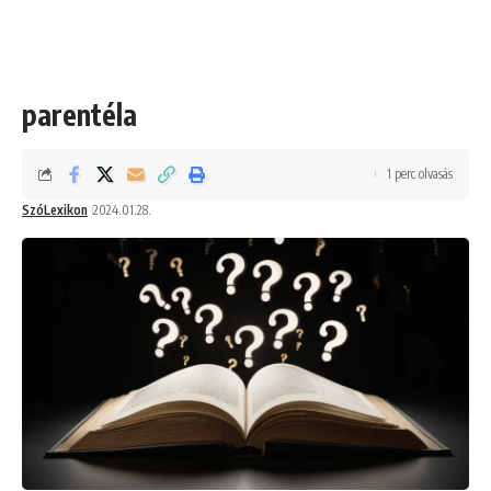
parentéla
1 perc olvasás
SzóLexikon
2024.01.28.