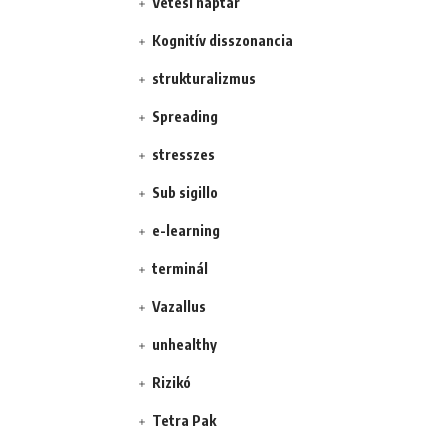
Vetési naptár
Kognitív disszonancia
strukturalizmus
Spreading
stresszes
Sub sigillo
e-learning
terminál
Vazallus
unhealthy
Rizikó
Tetra Pak