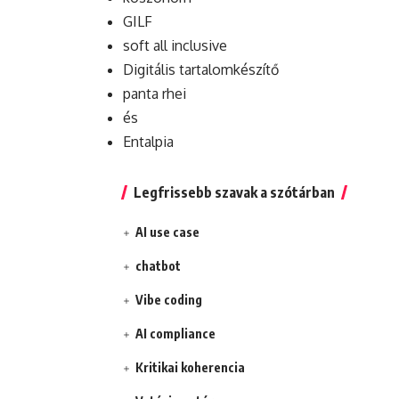
GILF
soft all inclusive
Digitális tartalomkészítő
panta rhei
és
Entalpia
Legfrissebb szavak a szótárban
AI use case
chatbot
Vibe coding
AI compliance
Kritikai koherencia