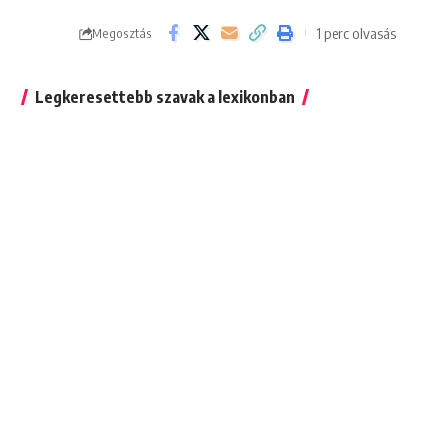
1 perc olvasás
Megosztás
Legkeresettebb szavak a lexikonban