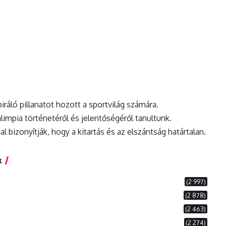
iráló pillanatot hozott a sportvilág számára.
limpia történetéről és jelentőségéről tanultunk.
 bizonyítják, hogy a kitartás és az elszántság határtalan.
k
(2 997)
(2 878)
(2 463)
(2 274)