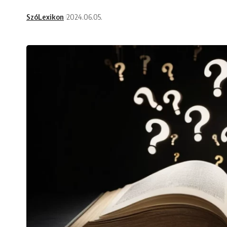
SzóLexikon
2024.06.05.