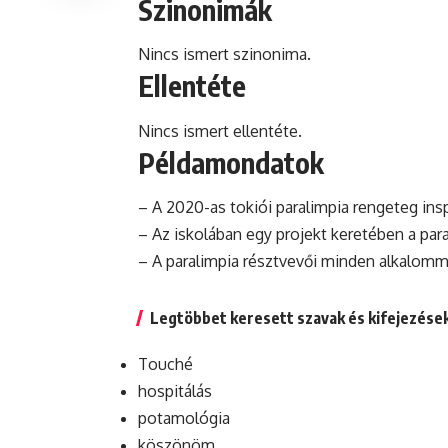
Szinonimák
Nincs ismert szinonima.
Ellentéte
Nincs ismert ellentéte.
Példamondatok
– A 2020-as tokiói paralimpia rengeteg insp
– Az iskolában egy
projekt
keretében a para
– A paralimpia résztvevői minden alkalommal
Legtöbbet keresett szavak és kifejezése
Touché
hospitálás
potamológia
köszönöm