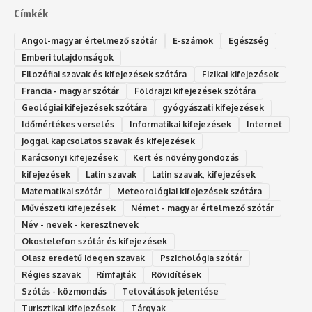
Címkék
Angol-magyar értelmező szótár
E-számok
Egészség
Emberi tulajdonságok
Filozófiai szavak és kifejezések szótára
Fizikai kifejezések
Francia - magyar szótár
Földrajzi kifejezések szótára
Geológiai kifejezések szótára
gyógyászati kifejezések
Időmértékes verselés
Informatikai kifejezések
Internet
Joggal kapcsolatos szavak és kifejezések
Karácsonyi kifejezések
Kert és növénygondozás
kifejezések
Latin szavak
Latin szavak, kifejezések
Matematikai szótár
Meteorológiai kifejezések szótára
Művészeti kifejezések
Német - magyar értelmező szótár
Név - nevek - keresztnevek
Okostelefon szótár és kifejezések
Olasz eredetű idegen szavak
Ps‮gólohciz‬ia s‮átóz‬r
Régies szavak
Rímfajták
Rövidítések
Szólás - közmondás
Tetoválások jelentése
Turisztikai kifejezések
Tárgyak