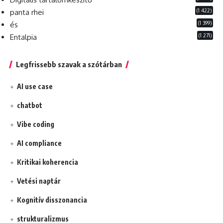
(1 422)
panta rhei
(1 399)
és
(1 271)
Entalpia
Legfrissebb szavak a szótárban
AI use case
chatbot
Vibe coding
AI compliance
Kritikai koherencia
Vetési naptár
Kognitív disszonancia
strukturalizmus