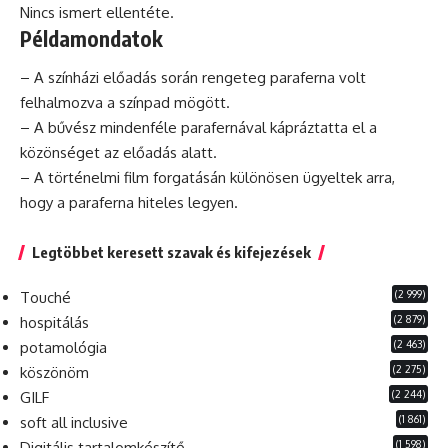
Nincs ismert ellentéte.
Példamondatok
– A színházi előadás során rengeteg paraferna volt
felhalmozva a színpad mögött.
– A bűvész mindenféle parafernával kápráztatta el a
közönséget az előadás alatt.
– A történelmi film forgatásán különösen ügyeltek arra,
hogy a paraferna hiteles legyen.
Legtöbbet keresett szavak és kifejezések
(2 999)
Touché
(2 879)
hospitálás
(2 463)
potamológia
(2 275)
köszönöm
(2 244)
GILF
(1 861)
soft all inclusive
(1 598)
Digitális tartalomkészítő