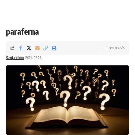
paraferna
1 perc olvasás
SzóLexikon
2024.02.23.