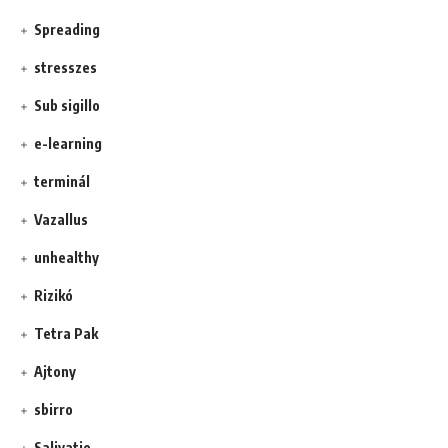
Spreading
stresszes
Sub sigillo
e-learning
terminál
Vazallus
unhealthy
Rizikó
Tetra Pak
Ajtony
sbirro
Salivatio