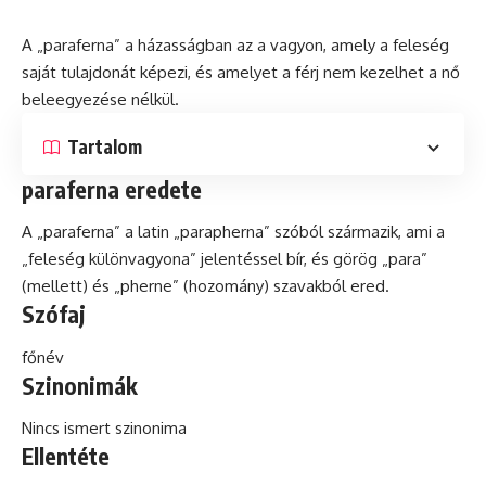
A „paraferna” a házasságban az a vagyon, amely a feleség
saját tulajdonát képezi, és amelyet a férj nem kezelhet a nő
beleegyezése nélkül.
Tartalom
paraferna eredete
A „paraferna” a
latin
„parapherna” szóból származik, ami a
„feleség különvagyona” jelentéssel bír, és görög „para”
(mellett) és „pherne” (hozomány) szavakból ered.
Szófaj
főnév
Szinonimák
Nincs ismert szinonima
Ellentéte