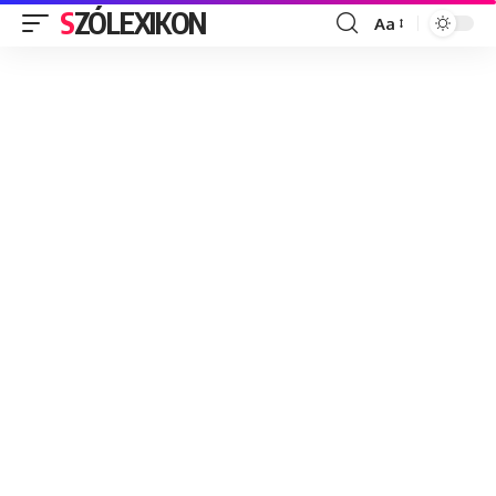
SZÓLEXIKON
Aa
Font
Resizer