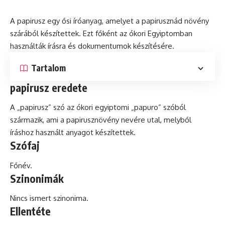
A papirusz egy ősi íróanyag, amelyet a papirusznád növény
szárából készítettek. Ezt főként az ókori Egyiptomban
használták írásra
és
dokumentumok készítésére.
Tartalom
papirusz eredete
A „papirusz” szó az ókori egyiptomi „papuro” szóból
származik, ami a papirusznövény nevére utal, melyből
íráshoz használt anyagot készítettek.
Szófaj
Főnév.
Szinonimák
Nincs ismert szinonima.
Ellentéte