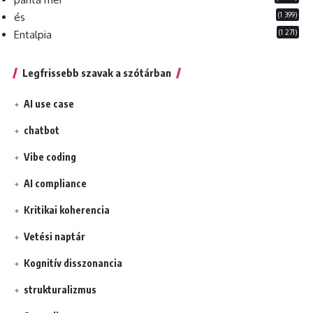
(1 399)
és
(1 271)
Entalpia
Legfrissebb szavak a szótárban
AI use case
chatbot
Vibe coding
AI compliance
Kritikai koherencia
Vetési naptár
Kognitív disszonancia
strukturalizmus