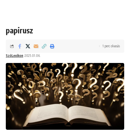
papirusz
1 perc olvasás
SzóLexikon
2025.01.06.