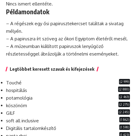
Nincs ismert ellentéte.
Példamondatok
– A régészek egy ősi papirusztekercset találtak a sivatag
mélyén.
– A papiruszra írt szöveg az ókori Egyiptom életéről mesél.
– A múzeumban kiállított papiruszok lenyűgöző
részletességgel ábrázolják a történelmi eseményeket.
Legtöbbet keresett szavak és kifejezések
(2 999)
Touché
(2 880)
hospitálás
(2 463)
potamológia
(2 275)
köszönöm
(2 245)
GILF
(1 862)
soft all inclusive
(1 598)
Digitális tartalomkészítő
(1 423)
panta rhei