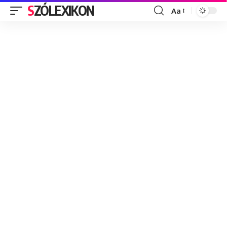
SZÓLEXIKON
Aa
Font
Resizer