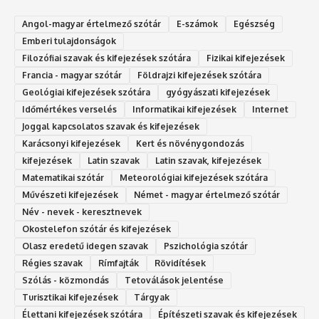
Angol-magyar értelmező szótár
E-számok
Egészség
Emberi tulajdonságok
Filozófiai szavak és kifejezések szótára
Fizikai kifejezések
Francia - magyar szótár
Földrajzi kifejezések szótára
Geológiai kifejezések szótára
gyógyászati kifejezések
Időmértékes verselés
Informatikai kifejezések
Internet
Joggal kapcsolatos szavak és kifejezések
Karácsonyi kifejezések
Kert és növénygondozás
kifejezések
Latin szavak
Latin szavak, kifejezések
Matematikai szótár
Meteorológiai kifejezések szótára
Művészeti kifejezések
Német - magyar értelmező szótár
Név - nevek - keresztnevek
Okostelefon szótár és kifejezések
Olasz eredetű idegen szavak
Ps‮gólohciz‬ia s‮átóz‬r
Régies szavak
Rímfajták
Rövidítések
Szólás - közmondás
Tetoválások jelentése
Turisztikai kifejezések
Tárgyak
Élettani kifejezések szótára
Építészeti szavak és kifejezések