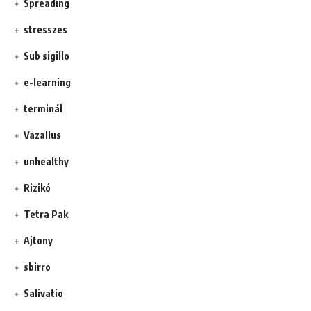
Spreading
stresszes
Sub sigillo
e-learning
terminál
Vazallus
unhealthy
Rizikó
Tetra Pak
Ajtony
sbirro
Salivatio