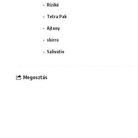
Rizikó
Tetra Pak
Ajtony
sbirro
Salivatio
Megosztás