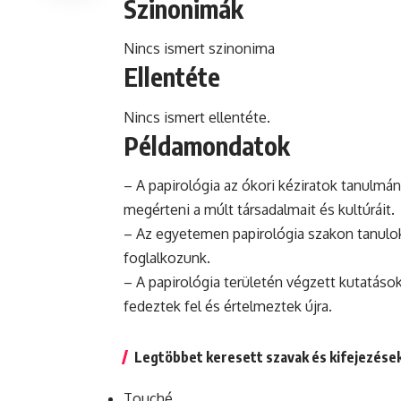
Szinonimák
Nincs ismert szinonima
Ellentéte
Nincs ismert ellentéte.
Példamondatok
– A papirológia az ókori kéziratok tanulm
megérteni a múlt társadalmait és kultúráit.
– Az egyetemen papirológia szakon tanulok
foglalkozunk.
– A papirológia területén végzett kutatá
fedeztek fel és értelmeztek újra.
Legtöbbet keresett szavak és kifejezése
Touché