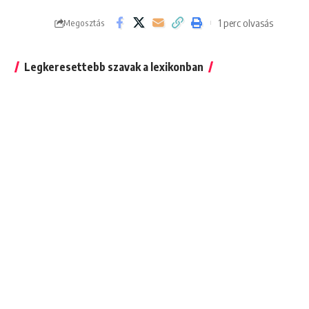
1 perc olvasás
Megosztás
Legkeresettebb szavak a lexikonban