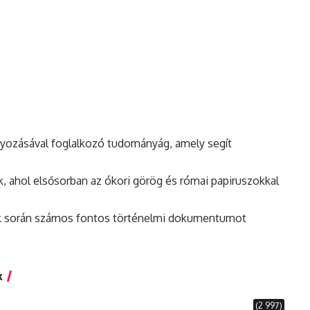
ányozásával foglalkozó tudományág, amely segít
, ahol elsősorban az ókori görög és római papiruszokkal
sok során számos fontos történelmi dokumentumot
k
(2 997)