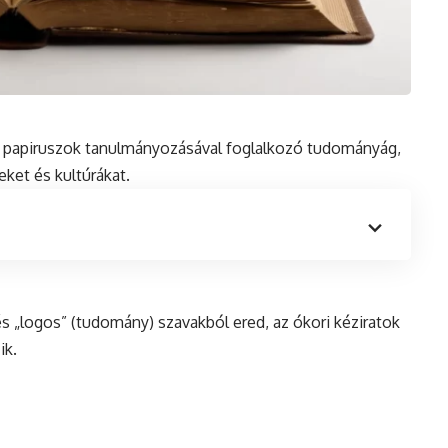
en papiruszok tanulmányozásával foglalkozó tudományág,
geket
és
kultúrákat.
és „logos” (tudomány) szavakból ered, az ókori kéziratok
ik.