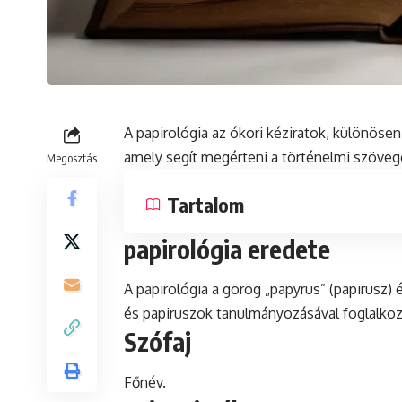
A papirológia az ókori kéziratok, különös
amely segít megérteni a történelmi szöve
Megosztás
Tartalom
papirológia eredete
A papirológia a görög „papyrus” (papirusz) 
és papiruszok tanulmányozásával foglalkoz
Szófaj
Főnév.