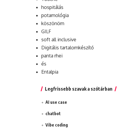
hospitálás
potamológia
köszönöm
GILF
soft all inclusive
Digitális tartalomkészítő
panta rhei
és
Entalpia
Legfrissebb szavak a szótárban
AI use case
chatbot
Vibe coding