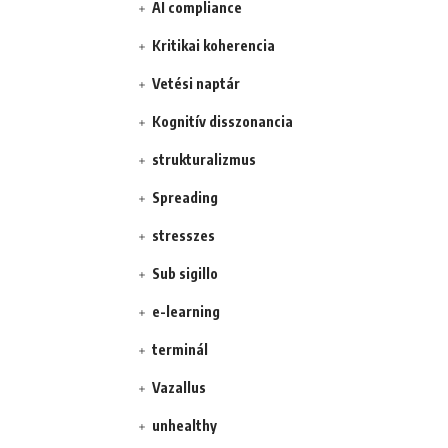
AI compliance
Kritikai koherencia
Vetési naptár
Kognitív disszonancia
strukturalizmus
Spreading
stresszes
Sub sigillo
e-learning
terminál
Vazallus
unhealthy